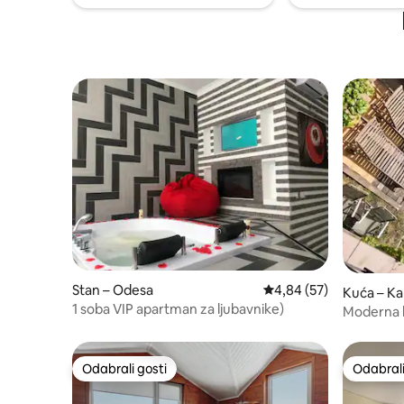
Stan – Odesa
Prosječna ocjena: 4,84/
4,84 (57)
Kuća – Ka
1 soba VIP apartman za ljubavnike)
Odabrali gosti
Odabrali
Odabrali gosti
Odabrali