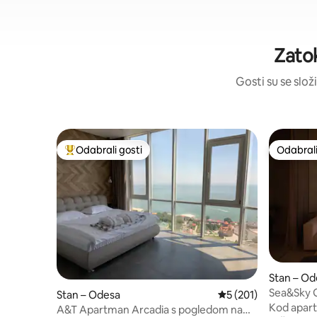
Zatok
Gosti su se složi
Odabrali gosti
Odabrali
Među najviše rangiranima s oznakom „Odabrali gosti”
Odabrali
Stan – Od
Sea&Sky 
Stan – Odesa
Prosječna ocjena: 5/5
5 (201)
@sea.sky
Kod apart
A&T Apartman Arcadia s pogledom na