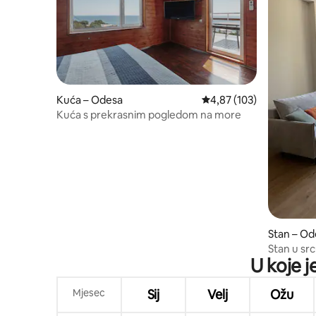
Kuća – Odesa
Prosječna ocjena: 4,87/5
4,87 (103)
Kuća s prekrasnim pogledom na more
Stan – Od
Stan u src
U koje j
Mjesec
Sij
Velj
Ožu