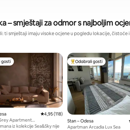
a – smještaji za odmor s najboljim oc
li: ti smještaji imaju visoke ocjene u pogledu lokacije, čistoće i
 gosti
Odabrali gosti
 gosti
Među najviše rangiranima s oz
esa
Prosječna ocjena: 4,95/5, recenzija: 118
4,95 (118)
Grey Apartment
, recenzija: 201
Stan – Odesa
.apartments
mana iz kolekcije Sea&Sky nije
Apartman Arcadia Lux Sea