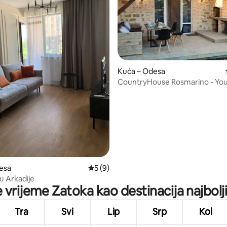
Kuća – Odesa
, recenzija: 103
CountryHouse Rosmarino - You
vacation house
esa
Prosječna ocjena: 5/5, recenzija: 9
5 (9)
u Arkadije
e vrijeme Zatoka kao destinacija najbolj
Tra
Svi
Lip
Srp
Kol