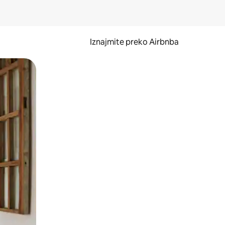
Iznajmite preko Airbnba
li prelaskom prstom po zaslonu.