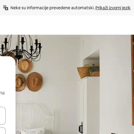
Neke su informacije prevedene automatski. 
Prikaži izvorni jezik
 na
dati koristeći se strelicama prema gore i prema dolje, kao i dodirom i