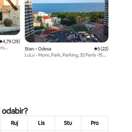
Prosječna ocjena: 4,79/5, recenzija: 29
4,79 (29)
rs
Stan – Odesa
Prosječna ocjena: 5
5 (22)
LuLu - More, Park, Parking, 32 Perla -15.
kat
i odabir?
Ruj
Lis
Stu
Pro