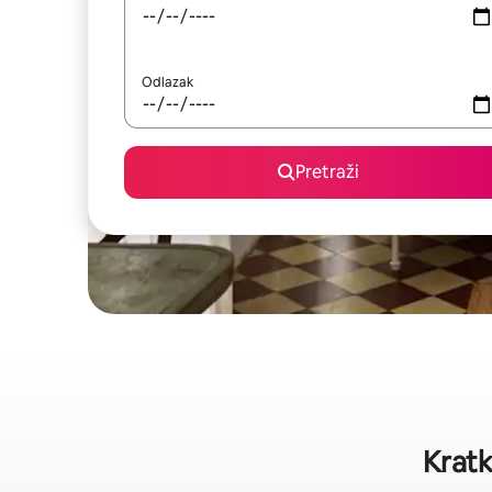
Odlazak
Pretraži
Kratk