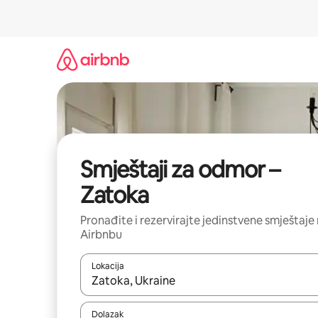
Prijeđi
na
sadržaj
Smještaji za odmor –
Zatoka
Pronađite i rezervirajte jedinstvene smještaje
Airbnbu
Lokacija
Kada budu dostupni rezultati, moći ćete ih pregle
Dolazak