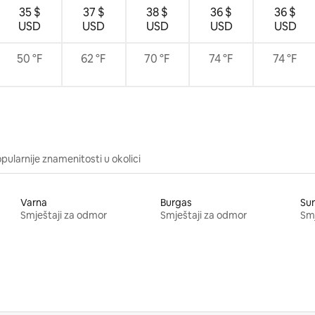
35 $
37 $
38 $
36 $
36 $
USD
USD
USD
USD
USD
50 °F
62 °F
70 °F
74 °F
74 °F
pularnije znamenitosti u okolici
Varna
Burgas
Su
Smještaji za odmor
Smještaji za odmor
Smj