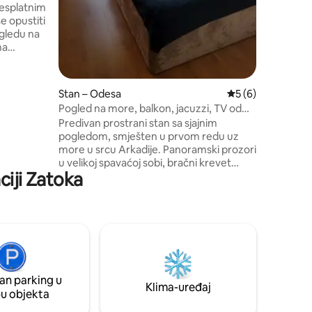
ogrtače, 
besplatnim
šampon, 
e opustiti
ogledu na
orom za
,
Stan – Odesa
Prosječna ocjena: 
5 (6)
com za
Pogled na more, balkon, jacuzzi, TV od
adnjak,
75". Arkadia
Predivan prostrani stan sa sjajnim
o za
pogledom, smješten u prvom redu uz
odručju
more u srcu Arkadije. Panoramski prozori
ekarna,
u velikoj spavaćoj sobi, bračni krevet
 nalazi i
ciji Zatoka
(king-size), udoban kauč i 75-inčni TV u
dnevnom boravku. 13. kat, 64 m², balkon.
Plaža je udaljena samo 400 metara i do
nje se može doći pješice za nekoliko
minuta. Poznati Ibiza Beach Club udaljen
je 500 metara od apartmana. Zatvoreno,
24 sata dnevno zaštićeno područje,
generator i podzemno parkiralište koje
an parking u
može poslužiti kao sklonište od bombi.
Klima-uređaj
pu objekta