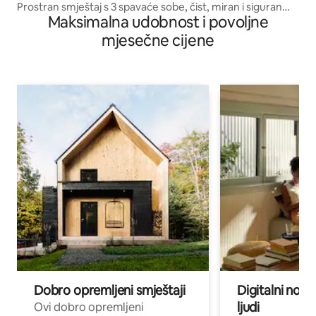
Prostran smještaj s 3 spavaće sobe, čist, miran i siguran
Maksimalna udobnost i povoljne
Udoban smještaj za obitelj
mjesečne cijene
Dobro opremljeni smještaji
Digitalni noma
ljudi
Ovi dobro opremljeni