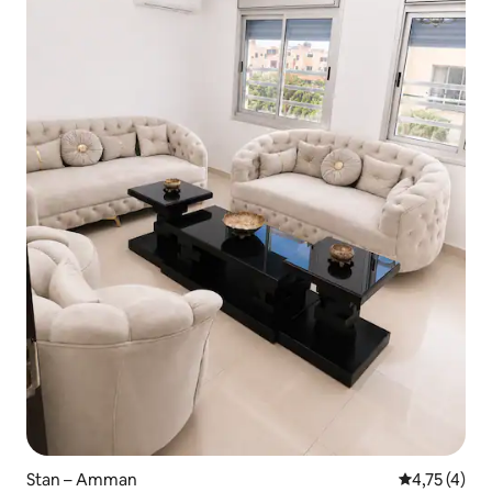
Stan – Amman
Prosječna oc
4,75 (4)