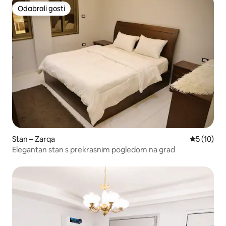
Odabrali gosti
Odabrali gosti
Stan – Zarqa
Prosječna 
5 (10)
Elegantan stan s prekrasnim pogledom na grad