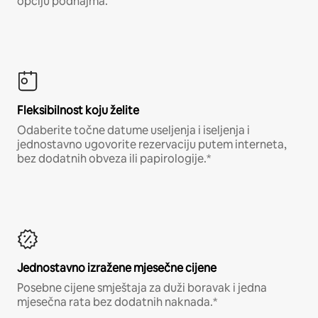
opciju podnajma.
Fleksibilnost koju želite
Odaberite točne datume useljenja i iseljenja i
jednostavno ugovorite rezervaciju putem interneta,
bez dodatnih obveza ili papirologije.*
Jednostavno izražene mjesečne cijene
Posebne cijene smještaja za duži boravak i jedna
mjesečna rata bez dodatnih naknada.*