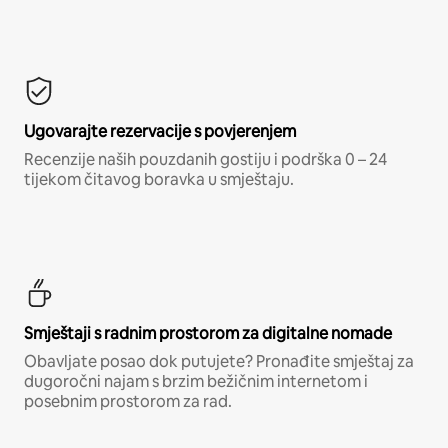
Ugovarajte rezervacije s povjerenjem
Recenzije naših pouzdanih gostiju i podrška 0 – 24
tijekom čitavog boravka u smještaju.
Smještaji s radnim prostorom za digitalne nomade
Obavljate posao dok putujete? Pronađite smještaj za
dugoročni najam s brzim bežičnim internetom i
posebnim prostorom za rad.