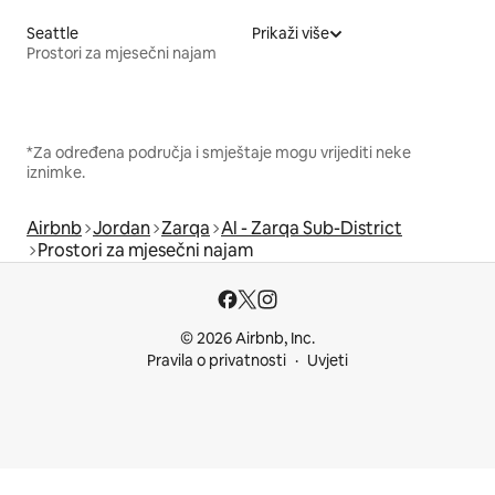
Seattle
Prikaži više
Prostori za mjesečni najam
*Za određena područja i smještaje mogu vrijediti neke
iznimke.
Airbnb
Jordan
Zarqa
Al - Zarqa Sub-District
Prostori za mjesečni najam
© 2026 Airbnb, Inc.
Pravila o privatnosti
Uvjeti