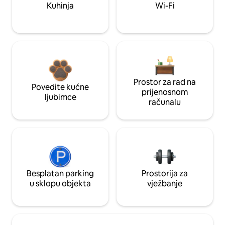
Kuhinja
Wi-Fi
Prostor za rad na
Povedite kućne
prijenosnom
ljubimce
računalu
Besplatan parking
Prostorija za
u sklopu objekta
vježbanje