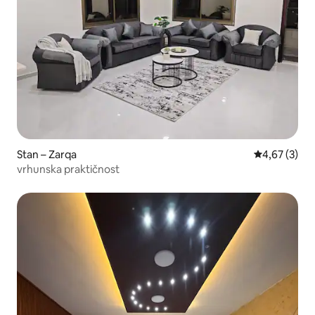
Stan – Zarqa
Prosječna ocj
4,67 (3)
vrhunska praktičnost