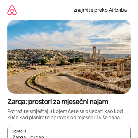
Prijeđi
na
Iznajmite preko Airbnba
sadržaj
Zarqa: prostori za mjesečni najam
Potražite smještaj u kojem ćete se osjećati kao kod
kuće kad planirate boravak od mjesec ili više dana.
Lokacija
Kada budu dostupni rezultati, moći ćete ih pregledati koristeći