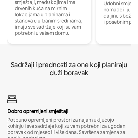
smještaji, među kojima ima
Udobni smještaj
drvenih kuća na mirnim
nomade i ljude 
lokacijama u planinama i
daljinu s bežič
stanova u urbanim sredinama,
i posebnim pro
imaju sve sadržaje koji su vam
potrebni u vašem domu.
Sadržaji i prednosti za one koji planiraju
duži boravak
Dobro opremljeni smještaji
Potpuno opremljeni prostori za najam uključuju
kuhinju i sve sadržaje koji su vam potrebni za ugodan
boravak od mjesec ili više dana. Savršena zamjena za