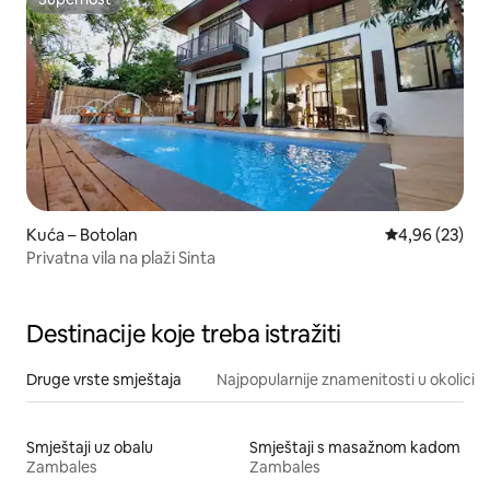
Superhost
Kuća – Botolan
Prosječna ocje
4,96 (23)
Privatna vila na plaži Sinta
Destinacije koje treba istražiti
Druge vrste smještaja
Najpopularnije znamenitosti u okolici
Smještaji uz obalu
Smještaji s masažnom kadom
Zambales
Zambales