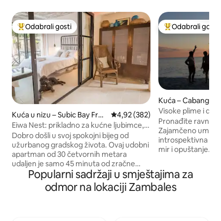
Odabrali gosti
Odabrali gosti
Među najviše rangiranima s oznakom „Odabrali gosti”
Među najviše ran
Kuća – Cabangan
Visoke plime i do
Kuća u nizu – Subic Bay Free
Prosječna ocjena: 4,92/5, recenzi
4,92 (382)
Pronađite ravnote
port Zone
Eiwa Nest: prikladno za kućne ljubimce,
Zajamčeno umiruju
Netflix, doručak, kada!
Dobro došli u svoj spokojni bijeg od
introspektivna pri
užurbanog gradskog života. Ovaj udobni
mir i opuštanje. Uredite svoj prostor za
apartman od 30 četvornih metara
rad od kuće u naš
udaljen je samo 45 minuta od zračne
se u nekoliko seku
Popularni sadržaji u smještajima za
luke Clark, 15 minuta od plaža i 5 minuta
oceana kako biste
od bescarinskog dućana Royal Duty
odmor na lokaciji Zambales
povjetarac i riješili
Free, a izlazi na terasu s vanjskom
mirnom i spokojn
kadom, roštiljem i blagovaonskim
dopustili da ritam
prostorom. ZNAČAJNE ZNAČAJKE:
dušu 🌿 SUNCE, PIJESAK I MORSKI
•Udobni kreveti •Kada na otvorenom