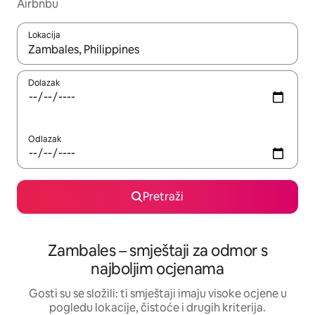
Airbnbu
Lokacija
Kada budu dostupni rezultati, moći ćete ih pregledati koristeći
Dolazak
Odlazak
Pretraži
Zambales – smještaji za odmor s
najboljim ocjenama
Gosti su se složili: ti smještaji imaju visoke ocjene u
pogledu lokacije, čistoće i drugih kriterija.