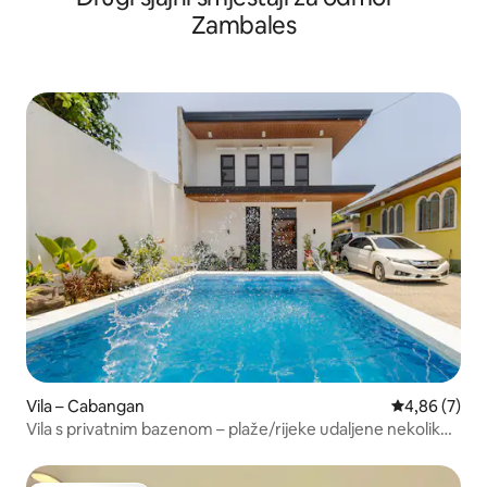
Zambales
Vila – Cabangan
Prosječna ocj
4,86 (7)
Vila s privatnim bazenom – plaže/rijeke udaljene nekoliko
minuta