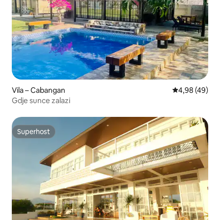
Vila – Cabangan
Prosječna ocje
4,98 (49)
Gdje sunce zalazi
Superhost
Superhost