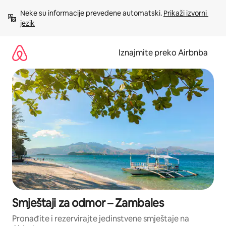
Prijeđi
Neke su informacije prevedene automatski. 
Prikaži izvorni 
na
jezik
sadržaj
Iznajmite preko Airbnba
Smještaji za odmor – Zambales
Pronađite i rezervirajte jedinstvene smještaje na