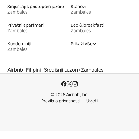
Smještaji s pristupom jezeru
Stanovi
Zambales
Zambales
Privatni apartmani
Bed & breakfasti
Zambales
Zambales
Kondominiji
Prikaži više
Zambales
Airbnb
Filipini
Središnji Luzon
Zambales
© 2026 Airbnb, Inc.
Pravila o privatnosti
Uvjeti