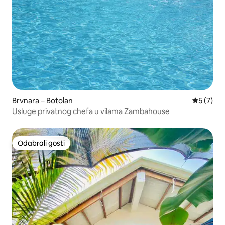
Brvnara – Botolan
Prosječna
5 (7)
Usluge privatnog chefa u vilama Zambahouse
Odabrali gosti
Odabrali gosti