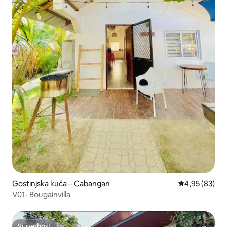
Gostinjska kuća – Cabangan
Prosječna ocje
4,95 (83)
V01- Bougainvilla
Superhost