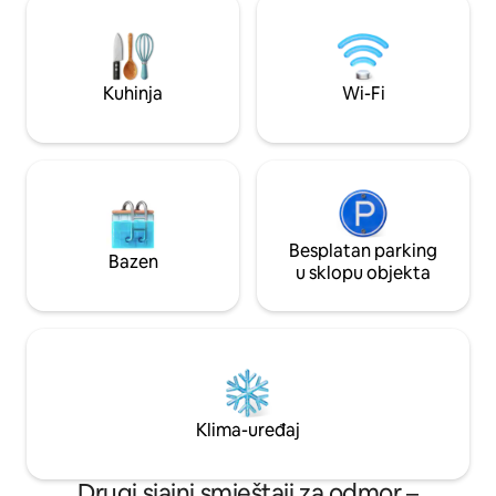
VITAMINI – Moja vr
•vruća tuš-kada •Dvorište za kućne
Smještaj Casa RC, k
ljubimce •Wi-Fi •roštilj • restorani na
5 sati vožnje od M
otvorenom •viseća ležaljka •Čajna
opušteno utočište
kuhinja •Ograđeno naselje • Sigurnost 0 -
Kuhinja
Wi-Fi
24 • Klima-uređaj •Prikladno za kućne
ljubimce* • Dodatne naknade nakon prva
2 gosta *bez naknada
Besplatan parking
Bazen
u sklopu objekta
Klima-uređaj
Drugi sjajni smještaji za odmor –