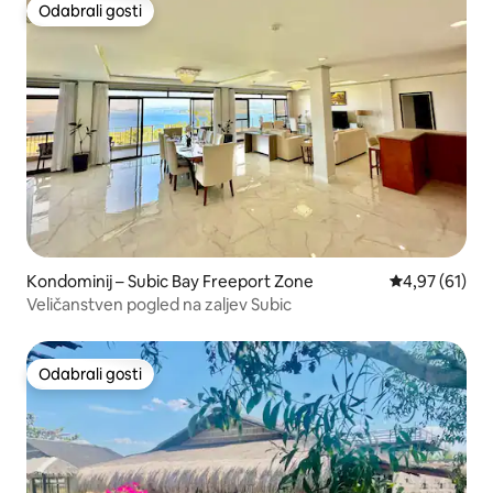
Odabrali gosti
Odabrali gosti
Kondominij – Subic Bay Freeport Zone
Prosječna ocje
4,97 (61)
Veličanstven pogled na zaljev Subic
Odabrali gosti
Odabrali gosti