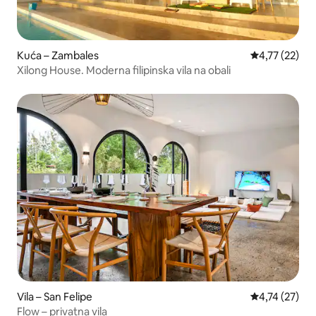
Kuća – Zambales
Prosječna ocje
4,77 (22)
Xilong House. Moderna filipinska vila na obali
Vila – San Felipe
Prosječna ocje
4,74 (27)
Flow – privatna vila