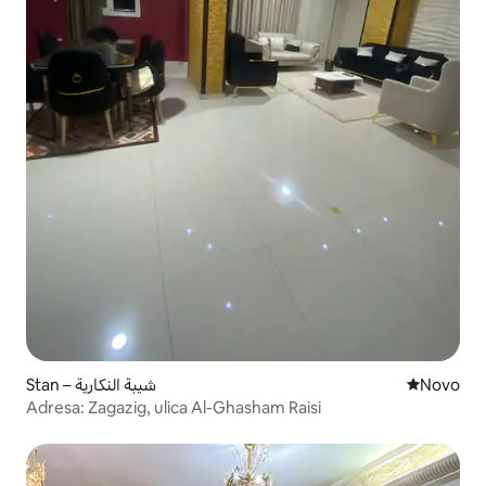
Stan – شيبة النكارية
Novi smješ
Novo
Adresa: Zagazig, ulica Al-Ghasham Raisi