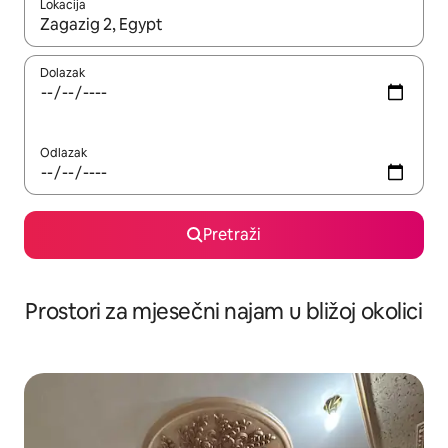
Lokacija
Kada budu dostupni rezultati, moći ćete ih pregledati koristeći
Dolazak
Odlazak
Pretraži
Prostori za mjesečni najam u bližoj okolici