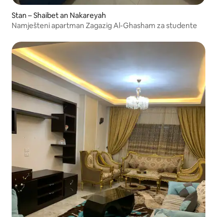
Stan – Shaibet an Nakareyah
Namješteni apartman Zagazig Al-Ghasham za studente