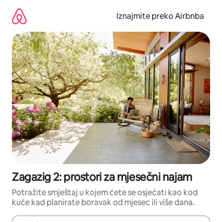
Prijeđi
na
Iznajmite preko Airbnba
sadržaj
Zagazig 2: prostori za mjesečni najam
Potražite smještaj u kojem ćete se osjećati kao kod
kuće kad planirate boravak od mjesec ili više dana.