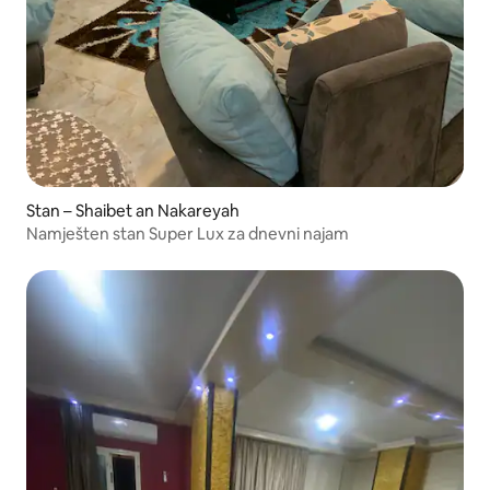
Stan – Shaibet an Nakareyah
Namješten stan Super Lux za dnevni najam