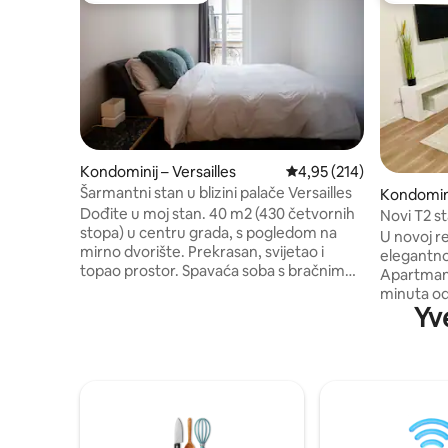
Kondominij – Versailles
Prosječna ocjena: 4,95/5
4,95 (214)
Šarmantni stan u blizini palače Versailles
Kondominij
Dođite u moj stan. 40 m2 (430 četvornih
Novi T2 st
stopa) u centru grada, s pogledom na
U novoj re
mirno dvorište. Prekrasan, svijetao i
elegantno
topao prostor. Spavaća soba s bračnim
Apartman s
krevetom (plahte i ručnici koje je
minuta od
pripremio Bonsoirs), velika opremljena
Yv
Pariza, 9 
kuhinja i otvoreni dnevni boravak. Nalazi
minuta od ZooS
se u središtu grada, nekoliko koraka od
nalazi u bl
dvorca Versailles. Savršeno mjesto za
Spavaća 
ponovno uključivanje između
krevetom 
pustolovina. Izađite van i pronađite
Moderan d
najbolje trgovine, restorane i barove u
om i brzim
neovisnom vlasništvu. Trebate li
kadom • p