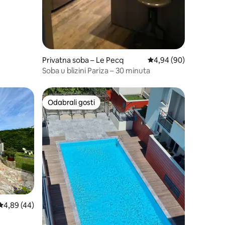
Privatna soba – Le Pecq
Prosječna ocjena: 4,94
4,94 (90)
Soba u blizini Pariza – 30 minuta
Odabrali gosti
Odabrali gosti
Prosječna ocjena: 4,89/5, recenzija: 44
4,89 (44)