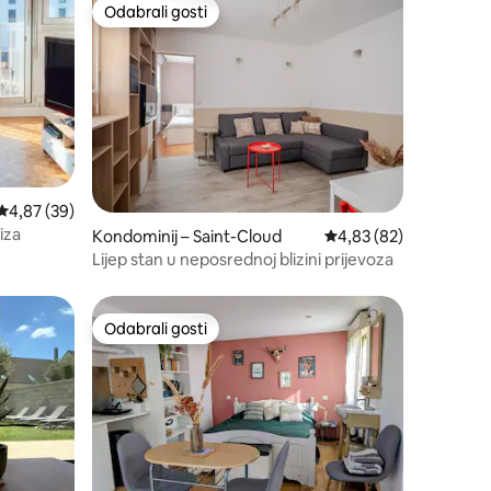
Odabrali gosti
Odabrali gosti
Prosječna ocjena: 4,87/5, recenzija: 39
4,87 (39)
iza
Kondominij – Saint-Cloud
Prosječna ocjena: 4,83
4,83 (82)
Lijep stan u neposrednoj blizini prijevoza
Odabrali gosti
Odabrali gosti