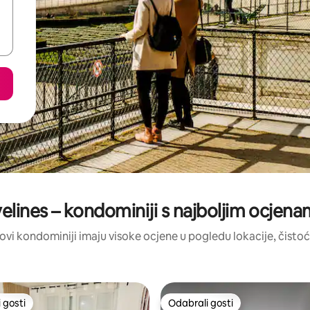
elines – kondominiji s najboljim ocjen
: ovi kondominiji imaju visoke ocjene u pogledu lokacije, čistoće
 gosti
Odabrali gosti
 gosti
Odabrali gosti