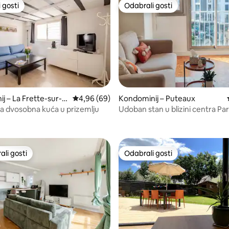
 gosti
Odabrali gosti
 gosti
Odabrali gosti
5, recenzija: 33
j – La Frette-sur-S
Prosječna ocjena: 4,96/5, recenzija: 69
4,96 (69)
Kondominij – Puteaux
 dvosobna kuća u prizemlju
Udoban stan u blizini centra Par
li gosti
Odabrali gosti
više rangiranima s oznakom „Odabrali gosti”
Odabrali gosti