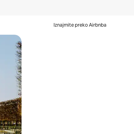
Iznajmite preko Airbnba
li prelaskom prstom po zaslonu.