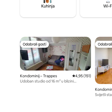
preporuke? Samo pitajte, volim dijeliti s
Besplatno 
Kuhinja
Wi-F
drugima!
podrumu
Odabrali gosti
Odabrali
Odabrali gosti
Odabrali
Kondominij – Trappes
Prosječna ocjena: 4,95/5
4,95 (151)
Udoban studio od 16 m² u blizini
željezničkog kolodvora
Kondomini
etonneux
Svijetli st