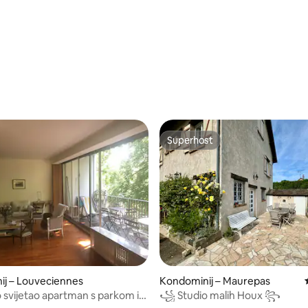
Superhost
Superhost
ij – Louveciennes
Kondominij – Maurepas
5/5, recenzija: 7
rlo svijetao apartman s parkom i
꧁ Studio malih Houx ꧂