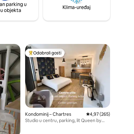
an parking u
 vožnje.
Klima-uređaj
pu objekta
Odabrali gosti
Među najviše rangiranima s oznakom „Odabrali gosti”
Kondominij – Chartres
Prosječna ocjena: 4,97/
4,97 (265)
Studio u centru, parking, lit Queen by
ALP Chartres