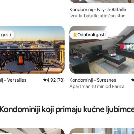
Kondominij – Ivry-la-Bataille
Ivry-la-bataille atipičan stan
 gosti
Odabrali gosti
 gosti
Među najviše rangiranima s oz
 – Versailles
Prosječna ocjena: 4,92/5, recenzija: 78
4,92 (78)
Kondominij – Suresnes
P
Apartman 10 min od Pariza
, recenzija: 196
Kondominiji koji primaju kućne ljubimc