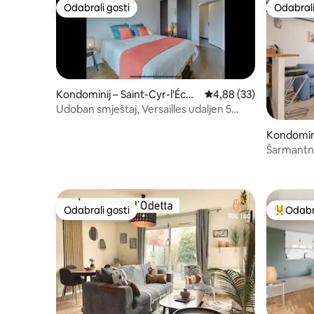
Odabrali gosti
Odabrali
Odabrali gosti
Odabrali
Kondominij – Saint-Cyr-l'Écol
Prosječna ocjena: 4,88/
4,88 (33)
e
Udoban smještaj, Versailles udaljen 5
minuta, Parc du Château u pješačkoj
Kondomini
udaljenosti
eine
Šarmantna
Odabrali gosti
Odabra
Odabrali gosti
Među naj