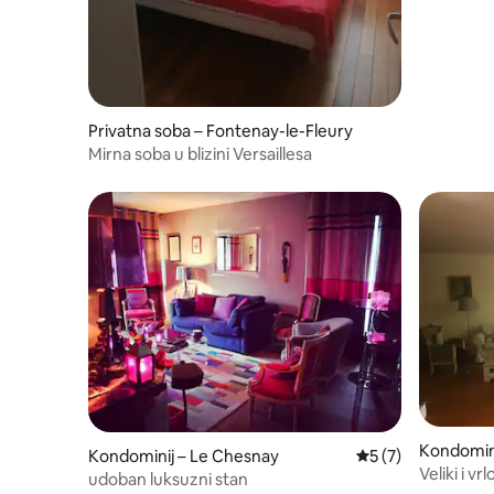
Privatna soba – Fontenay-le-Fleury
Mirna soba u blizini Versaillesa
Kondomin
Kondominij – Le Chesnay
Prosječna ocjena: 
5 (7)
Veliki i v
udoban luksuzni stan