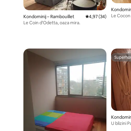
Kondomini
Le Cocon 
Kondominij – Rambouillet
Prosječna ocjena: 4,97/
4,97 (34)
Pariza
Le Coin d'Odetta, oaza mira.
Superho
Superho
Kondomin
U blizini P