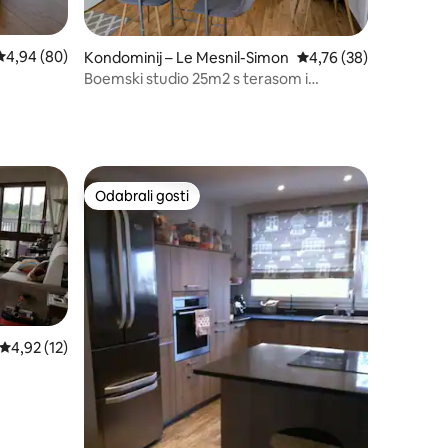
Prosječna ocjena: 4,94/5, recenzija: 80
4,94 (80)
Kondominij – Le Mesnil-Simon
Prosječna ocjena: 4,76
4,76 (38)
Boemski studio 25m2 s terasom i
parkingom
Odabrali gosti
Odabrali gosti
Prosječna ocjena: 4,92/5, recenzija: 12
4,92 (12)