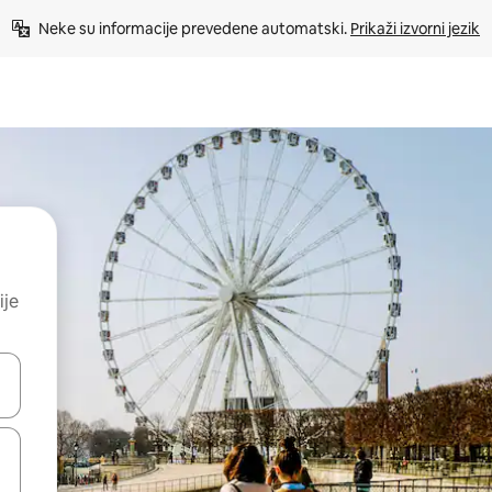
Neke su informacije prevedene automatski. 
Prikaži izvorni jezik
ije
dati koristeći se strelicama prema gore i prema dolje, kao i dodirom i