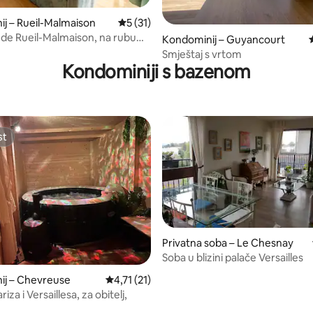
j – Rueil-Malmaison
Prosječna ocjena: 5/5, recenzija: 31
5 (31)
de Rueil-Malmaison, na rubu
5, recenzija: 34
Kondominij – Guyancourt
Smještaj s vrtom
Kondominiji s bazenom
st
st
Privatna soba – Le Chesnay
Soba u blizini palače Versailles
ij – Chevreuse
Prosječna ocjena: 4,71/5, recenzija: 21
4,71 (21)
ariza i Versaillesa, za obitelj,