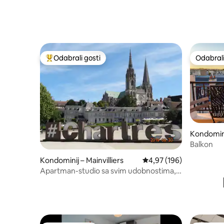
Odabrali gosti
Odabrali
Među najviše rangiranima s oznakom „Odabrali gosti”
Odabrali
Kondominij
Balkon
Kondominij – Mainvilliers
Prosječna ocjena: 4,97/5
4,97 (196)
Apartman-studio sa svim udobnostima,
privatnim parkingom i bežičnim
internetom