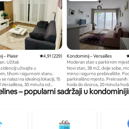
, recenzija: 214
 – Plaisir
Prosječna ocjena: 4,91/5, recenzija: 229
4,91 (229)
Kondominij – Versailles
P
an. Užitak
Moderan stan s parkirnim mje
zidenciji uživajte u
Novi stan, 38 m2, dvije sobe, 
m, tihom i sigurnom stanu.
mirno i sigurno prebivalište. Podzemno
e nalazi na idealnoj lokaciji, 15
parkirališno mjesto. Prekrasnih 30 minuta
 Versaillesa, 30 minuta od
hoda do dvorca, 20 minuta hod
elines – popularni sadržaji u kondominij
minuta od France Mutuellea i 15
centra grada. Dva lokalna bicikla
afarija. Apartman se
bračni krevet u spavaćoj sobi i 
izini trgovina i restorana i ima: •
razvlačenje u dnevnom boravk
soba s udobnim bračnim
Potpuno opremljena kuhinja i k
dimenzija 160 × 200 cm •
TV i Wi-Fi. Trgovina mješovitom robom
nevni boravak sa Smart TV-
pored rezidencije. Željeznička stanica
 Wi-Fi-jem • Velika kupaonica s
Porchefontaine RER C udaljena 
otpuno opremljena kuhinja
minuta hoda. Željeznička postaja