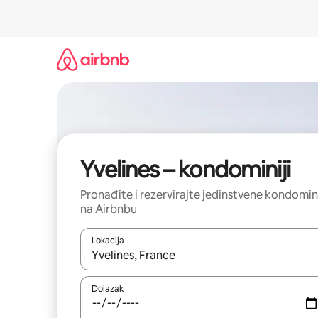
Prijeđi
na
sadržaj
Yvelines – kondominiji
Pronađite i rezervirajte jedinstvene kondomin
na Airbnbu
Lokacija
Kada budu dostupni rezultati, moći ćete ih pregle
Dolazak