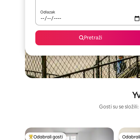
Odlazak
Pretraži
Yv
Gosti su se složili
Odabrali gosti
Odabrali
Među najviše rangiranima s oznakom „Odabrali gosti”
Odabrali