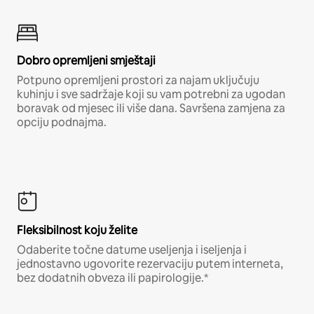
Dobro opremljeni smještaji
Potpuno opremljeni prostori za najam uključuju
kuhinju i sve sadržaje koji su vam potrebni za ugodan
boravak od mjesec ili više dana. Savršena zamjena za
opciju podnajma.
Fleksibilnost koju želite
Odaberite točne datume useljenja i iseljenja i
jednostavno ugovorite rezervaciju putem interneta,
bez dodatnih obveza ili papirologije.*