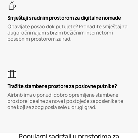
Smještaji s radnim prostorom za digitalne nomade
Obavljate posao dok putujete? Pronađite smještaj za
dugoročni najam s brzim bežičnim internetom i
posebnim prostorom za rad.
Tražite stambene prostore za poslovne putnike?
Airbnb ima u ponudi dobro opremljene stambene
prostore idealne za nove i postojeće zaposlenike te
one koji se zbog posla sele u drugi grad.
Popularni sadržaji u prostorima za