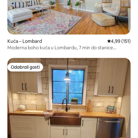
Kuća – Lombard
Prosječna ocjen
4,99 (151)
Moderna boho kuća u Lombardu, 7 min do stanice
podzemne želje željeznice
Odabrali gosti
Odabrali gosti