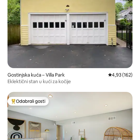
Gostinjska kuća – Villa Park
Prosječna ocjen
4,93 (162)
Eklektični stan u kući za kočije
Odabrali gosti
Među najviše rangiranima s oznakom „Odabrali gosti”