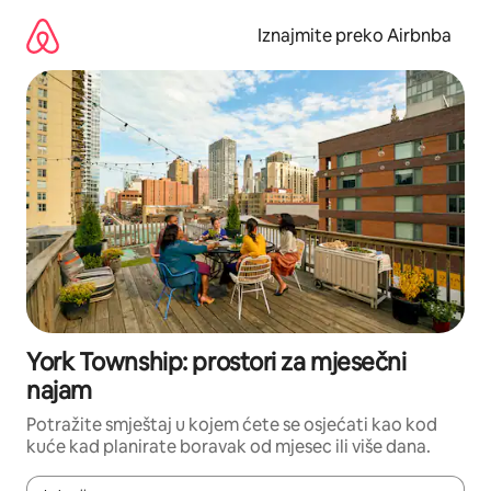
Prijeđi
na
Iznajmite preko Airbnba
sadržaj
York Township: prostori za mjesečni
najam
Potražite smještaj u kojem ćete se osjećati kao kod
kuće kad planirate boravak od mjesec ili više dana.