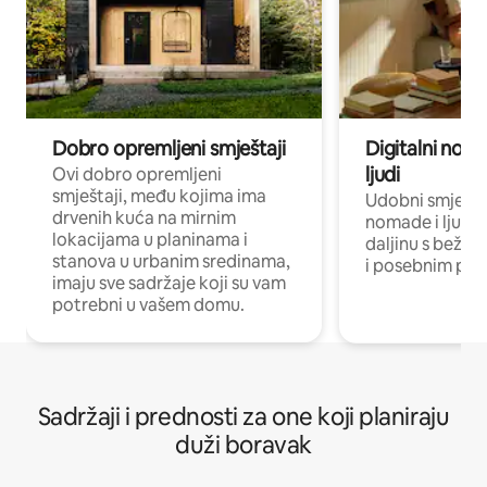
Dobro opremljeni smještaji
Digitalni noma
ljudi
Ovi dobro opremljeni
smještaji, među kojima ima
Udobni smještaj
drvenih kuća na mirnim
nomade i ljude 
lokacijama u planinama i
daljinu s bežič
stanova u urbanim sredinama,
i posebnim pro
imaju sve sadržaje koji su vam
potrebni u vašem domu.
Sadržaji i prednosti za one koji planiraju
duži boravak