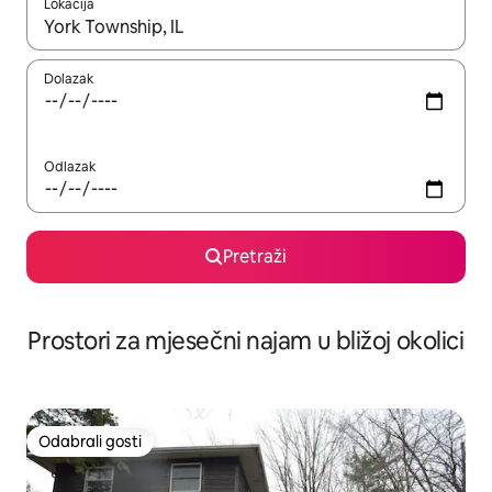
Lokacija
Kada budu dostupni rezultati, moći ćete ih pregledati koristeći
Dolazak
Odlazak
Pretraži
Prostori za mjesečni najam u bližoj okolici
Odabrali gosti
Odabrali gosti