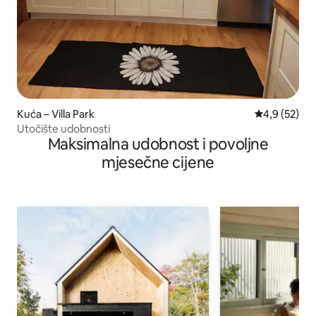
Kuća – Villa Park
Prosječna ocj
4,9 (52)
Utočište udobnosti
Maksimalna udobnost i povoljne
mjesečne cijene