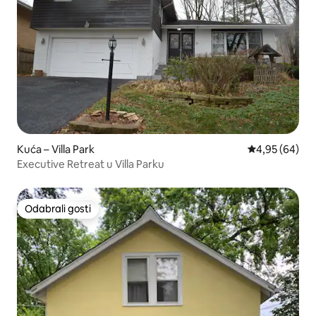
Kuća – Villa Park
Prosječna ocje
4,95 (64)
Executive Retreat u Villa Parku
Odabrali gosti
Odabrali gosti