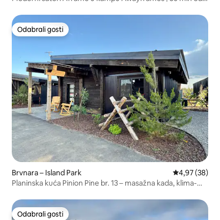
Yellowstonea
Odabrali gosti
Odabrali gosti
Brvnara – Island Park
Prosječna ocje
4,97 (38)
Planinska kuća Pinion Pine br. 13 – masažna kada, klima-
uređaj, Wi-Fi
Odabrali gosti
Odabrali gosti