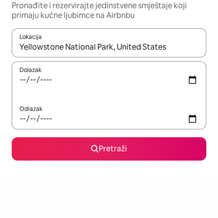
Pronađite i rezervirajte jedinstvene smještaje koji
primaju kućne ljubimce na Airbnbu
Lokacija
Kada budu dostupni rezultati, moći ćete ih pregledati koristeći
Dolazak
Odlazak
Pretraži