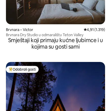
Brvnara – Victor
Prosječna ocjena
4,91 (1.319)
Brvnara Dry Studio u odmaralištu Teton Valley
Smještaji koji primaju kućne ljubimce i u
kojima su gosti sami
Odabrali gosti
Među najviše rangiranima s oznakom „Odabrali gosti”