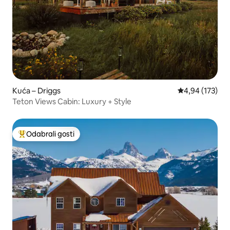
Kuća – Driggs
Prosječna ocjen
4,94 (173)
Teton Views Cabin: Luxury + Style
Odabrali gosti
Među najviše rangiranima s oznakom „Odabrali gosti”