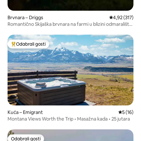
Brvnara – Driggs
Prosječna ocjen
4,92 (317)
Romantično Skijaška brvnara na farmi u blizini odmarališta
Targhee
Odabrali gosti
Među najviše rangiranima s oznakom „Odabrali gosti”
Kuća – Emigrant
Prosječna 
5 (16)
Montana Views Worth the Trip • Masažna kada • 25 jutara
Odabrali gosti