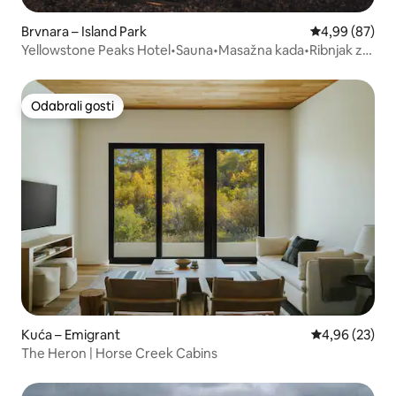
Brvnara – Island Park
Prosječna ocje
4,99 (87)
Yellowstone Peaks Hotel•Sauna•Masažna kada•Ribnjak za
ribolov
Odabrali gosti
Odabrali gosti
Kuća – Emigrant
Prosječna ocje
4,96 (23)
The Heron | Horse Creek Cabins