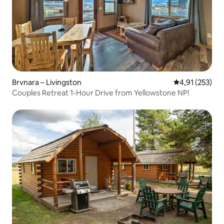
Brvnara – Livingston
Prosječna ocjen
4,91 (253)
Couples Retreat 1-Hour Drive from Yellowstone NP!