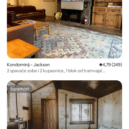
Kondominij – Jackson
Prosječna ocjen
4,79 (249)
2 spavaće sobe i 2 kupaonice, 1 blok od tramvaja!
Hidromasažna kada i roštilj.
Superhost
Superhost