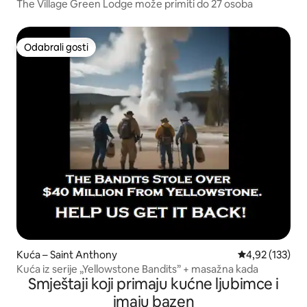
The Village Green Lodge može primiti do 27 osoba
Odabrali gosti
Odabrali gosti
Kuća – Saint Anthony
Prosječna ocjen
4,92 (133)
Kuća iz serije „Yellowstone Bandits” + masažna kada
Smještaji koji primaju kućne ljubimce i
imaju bazen