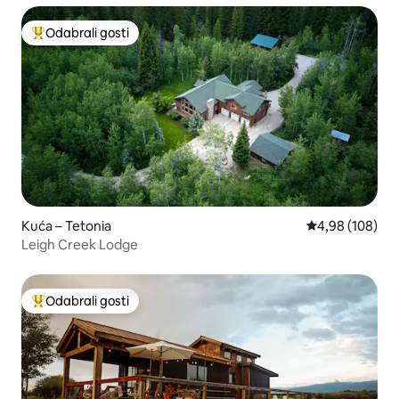
Odabrali gosti
Među najviše rangiranima s oznakom „Odabrali gosti”
Kuća – Tetonia
Prosječna ocjen
4,98 (108)
Leigh Creek Lodge
Odabrali gosti
Među najviše rangiranima s oznakom „Odabrali gosti”