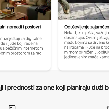
alni nomadi i poslovni
Oduševljenje zajamče
Nekad je smještaj važniji
destinacije. Ovi smještaji
i smještaji za digitalne
među kojima su drvene k
e i ljude koji rade na
na liticama i kuće na bro
nu s bežičnim internetom
mirnom okruženju, obiluj
ebnim prostorom za rad.
jedinstvenim značajkama
ji i prednosti za one koji planiraju duži 