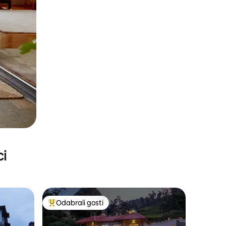
ci
Odabrali gosti
Među najviše rangiranima s oznakom „Odabrali gosti”