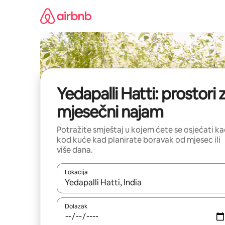
Prijeđi
na
sadržaj
Yedapalli Hatti: prostori 
mjesečni najam
Potražite smještaj u kojem ćete se osjećati k
kod kuće kad planirate boravak od mjesec ili
više dana.
Lokacija
Kada budu dostupni rezultati, moći ćete ih pregle
Dolazak