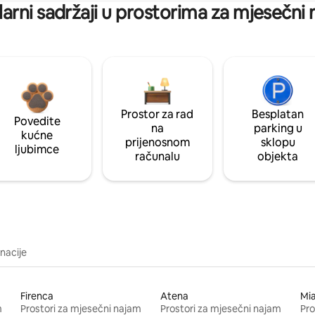
arni sadržaji u prostorima za mjesečni
Prostor za rad
Besplatan
Povedite
na
parking u
kućne
prijenosnom
sklopu
ljubimce
računalu
objekta
inacije
Firenca
Atena
Mi
m
Prostori za mjesečni najam
Prostori za mjesečni najam
Pro