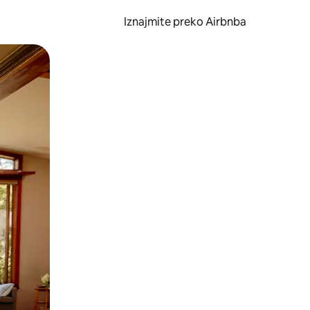
Iznajmite preko Airbnba
li prelaskom prstom po zaslonu.