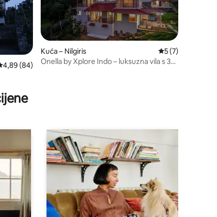
Kuća – Nilgiris
Prosječna ocjena: 
5 (7)
Onella by Xplore Indo – luksuzna vila s 3
Prosječna ocjena: 4,89/5, recenzija: 84
4,89 (84)
spavaće sobe
ijene