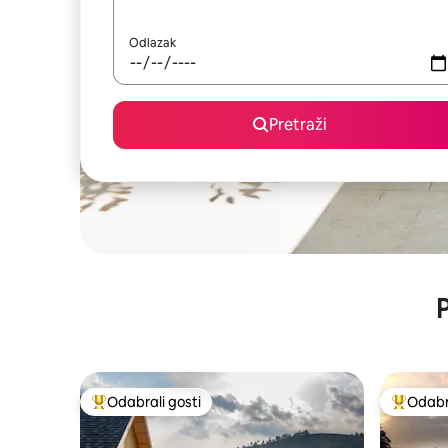
Odlazak
Pretraži
P
Odabrali gosti
Odabra
Među najviše rangiranima s oznakom „Odabrali gosti”
Među naj