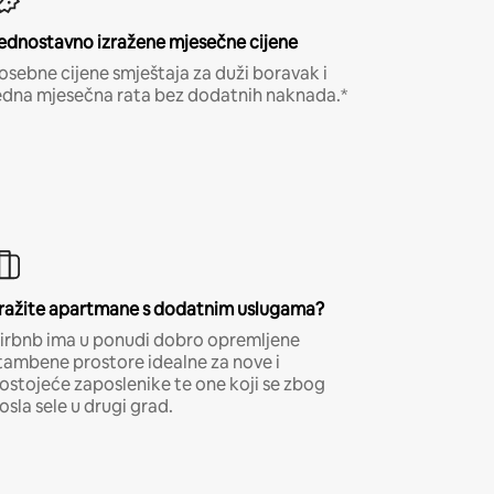
ednostavno izražene mjesečne cijene
osebne cijene smještaja za duži boravak i
edna mjesečna rata bez dodatnih naknada.*
ražite apartmane s dodatnim uslugama?
irbnb ima u ponudi dobro opremljene
tambene prostore idealne za nove i
ostojeće zaposlenike te one koji se zbog
osla sele u drugi grad.