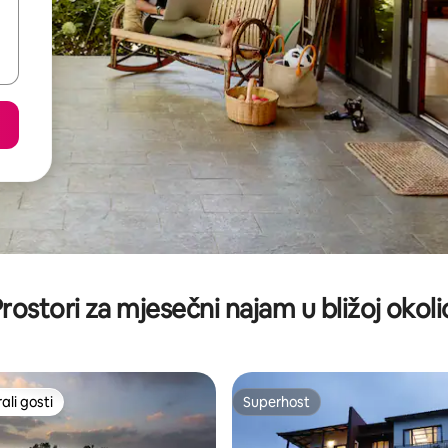
rostori za mjesečni najam u bližoj okoli
li gosti
Superhost
više rangiranima s oznakom „Odabrali gosti”
Superhost