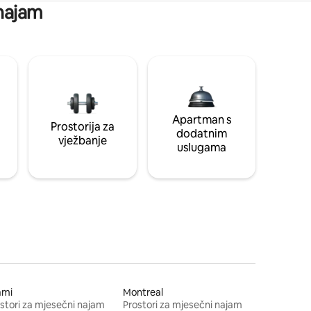
 najam
Apartman s
Prostorija za
dodatnim
vježbanje
uslugama
ami
Montreal
stori za mjesečni najam
Prostori za mjesečni najam