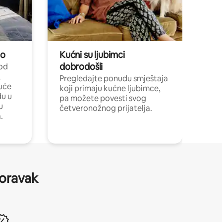
no
Kućni su ljubimci
dobrodošli
 od
,
Pregledajte ponudu smještaja
uće
koji primaju kućne ljubimce,
du u
pa možete povesti svog
u
četveronožnog prijatelja.
.
boravak