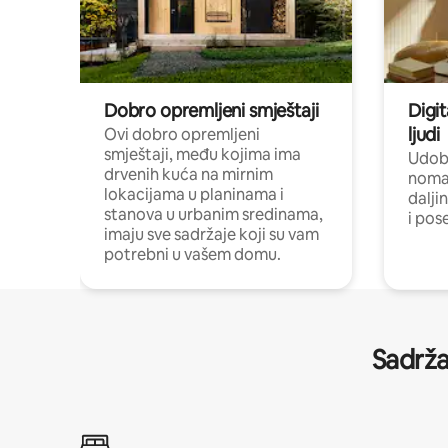
Dobro opremljeni smještaji
Digit
ljudi
Ovi dobro opremljeni
smještaji, među kojima ima
Udobn
drvenih kuća na mirnim
nomad
lokacijama u planinama i
dalji
stanova u urbanim sredinama,
i pos
imaju sve sadržaje koji su vam
potrebni u vašem domu.
Sadrža