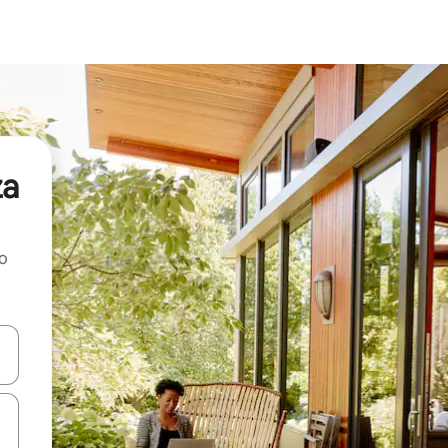
za
ao
dati koristeći se strelicama prema gore i prema dolje, kao i dodirom i