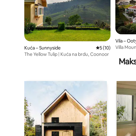
Vila – Oot
Villa Mou
Kuća – Sunnyside
Prosječna ocjena: 5
5 (10)
The Yellow Tulip | Kuća na brdu, Coonoor
Maks