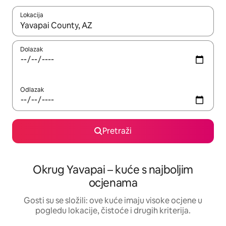
Lokacija
Kada budu dostupni rezultati, moći ćete ih pregledati koristeći
Dolazak
Odlazak
Pretraži
Okrug Yavapai – kuće s najboljim
ocjenama
Gosti su se složili: ove kuće imaju visoke ocjene u
pogledu lokacije, čistoće i drugih kriterija.