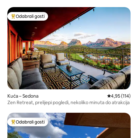
za električna vozila
Odabrali gosti
Među najviše rangiranima s oznakom „Odabrali gosti”
Kuća – Sedona
Prosječna ocjen
4,95 (114)
Zen Retreat, prelijepi pogledi, nekoliko minuta do atrakcija
Odabrali gosti
Među najviše rangiranima s oznakom „Odabrali gosti”