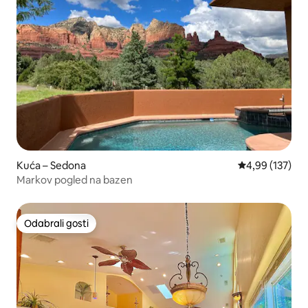
Kuća – Sedona
Prosječna ocjen
4,99 (137)
Markov pogled na bazen
Odabrali gosti
Odabrali gosti