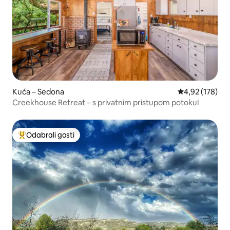
Kuća – Sedona
Prosječna ocjen
4,92 (178)
Creekhouse Retreat – s privatnim pristupom potoku!
Odabrali gosti
Među najviše rangiranima s oznakom „Odabrali gosti”