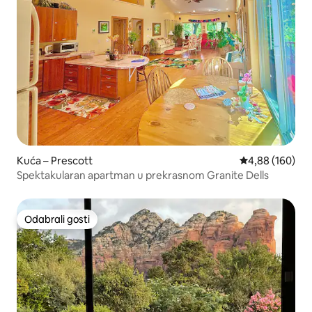
Kuća – Prescott
Prosječna ocjen
4,88 (160)
Spektakularan apartman u prekrasnom Granite Dells
Odabrali gosti
Odabrali gosti