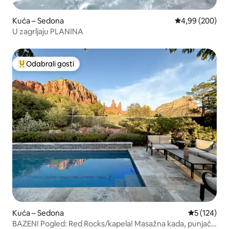
Kuća – Sedona
Prosječna ocjen
4,99 (200)
U zagrljaju PLANINA
Odabrali gosti
Među najviše rangiranima s oznakom „Odabrali gosti”
Kuća – Sedona
Prosječna oc
5 (124)
BAZEN! Pogled: Red Rocks/kapela! Masažna kada, punjač