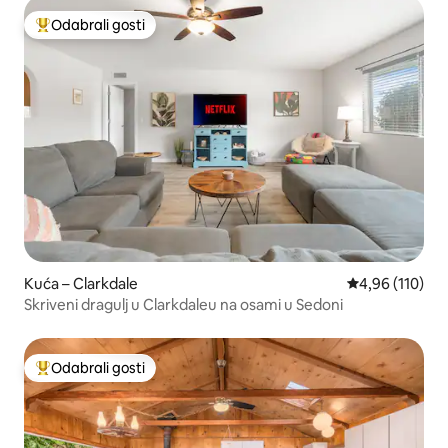
Odabrali gosti
Među najviše rangiranima s oznakom „Odabrali gosti”
Kuća – Clarkdale
Prosječna ocjen
4,96 (110)
Skriveni dragulj u Clarkdaleu na osami u Sedoni
Odabrali gosti
Među najviše rangiranima s oznakom „Odabrali gosti”