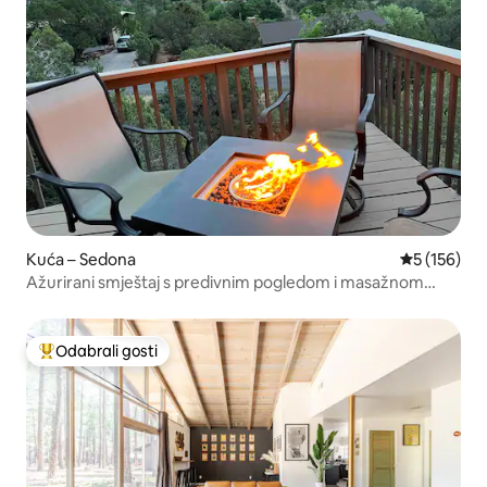
Kuća – Sedona
Prosječna oc
5 (156)
Ažurirani smještaj s predivnim pogledom i masažnom
kadom
Odabrali gosti
Među najviše rangiranima s oznakom „Odabrali gosti”