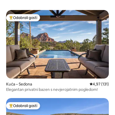
Odabrali gosti
Među najviše rangiranima s oznakom „Odabrali gosti”
Kuća – Sedona
Prosječna ocjen
4,97 (131)
Elegantan privatni bazen s nevjerojatnim pogledom!
Odabrali gosti
Među najviše rangiranima s oznakom „Odabrali gosti”