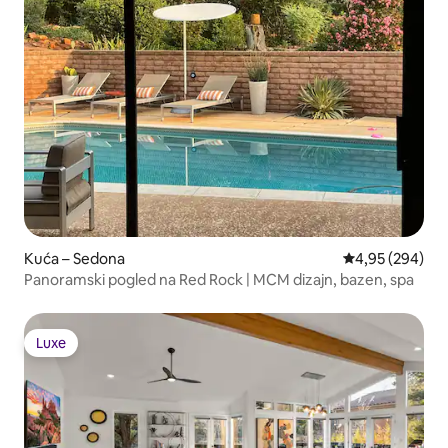
Kuća – Sedona
Prosječna ocjen
4,95 (294)
Panoramski pogled na Red Rock | MCM dizajn, bazen, spa
Luxe
Luxe