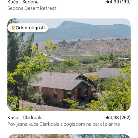
Kuća – Sedona
Prosječna ocjen
4,99 (199)
Sedona Desert Retreat
Odabrali gosti
Među najviše rangiranima s oznakom „Odabrali gosti”
Kuća – Clarkdale
Prosječna ocjen
4,98 (262)
Povijesna kuća Clarkdale s pogledom na park i planine