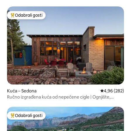
Odabrali gosti
Među najviše rangiranima s oznakom „Odabrali gosti”
Kuća – Sedona
Prosječna ocjen
4,96 (282)
Ručno izgrađena kuća od nepečene cigle | Ognjište,
pogled na katedralu
Odabrali gosti
Među najviše rangiranima s oznakom „Odabrali gosti”