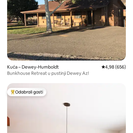
Kuća – Dewey-Humboldt
Prosječna ocjen
4,98 (656)
Bunkhouse Retreat u pustinji Dewey Az!
Odabrali gosti
Među najviše rangiranima s oznakom „Odabrali gosti”