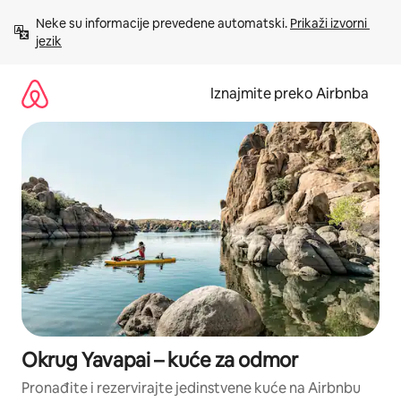
Prijeđi
Neke su informacije prevedene automatski. 
Prikaži izvorni 
na
jezik
sadržaj
Iznajmite preko Airbnba
Okrug Yavapai – kuće za odmor
Pronađite i rezervirajte jedinstvene kuće na Airbnbu