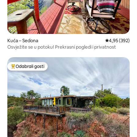
Kuća – Sedona
Prosječna ocjen
4,95 (392)
Osvježite se u potoku! Prekrasni pogledi i privatnost
Odabrali gosti
Među najviše rangiranima s oznakom „Odabrali gosti”