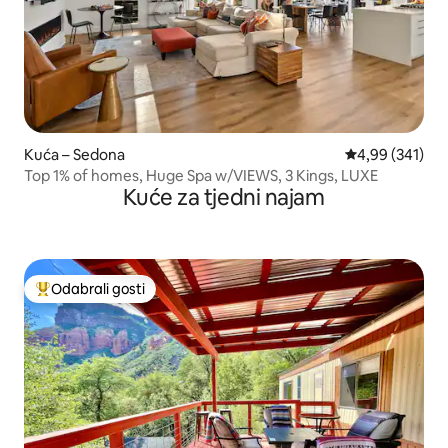
Kuća – Sedona
Prosječna ocjen
4,99 (341)
Top 1% of homes, Huge Spa w/VIEWS, 3 Kings, LUXE
Kuće za tjedni najam
Odabrali gosti
Među najviše rangiranima s oznakom „Odabrali gosti”