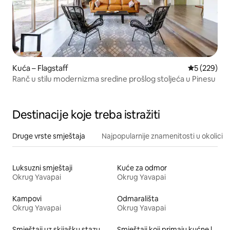
Kuća – Flagstaff
Prosječna oc
5 (229)
Ranč u stilu modernizma sredine prošlog stoljeća u Pinesu
Destinacije koje treba istražiti
Druge vrste smještaja
Najpopularnije znamenitosti u okolici
Luksuzni smještaji
Kuće za odmor
Okrug Yavapai
Okrug Yavapai
Kampovi
Odmarališta
Okrug Yavapai
Okrug Yavapai
Smještaji uz skijašku stazu
Smještaji koji primaju kućne ljubimce