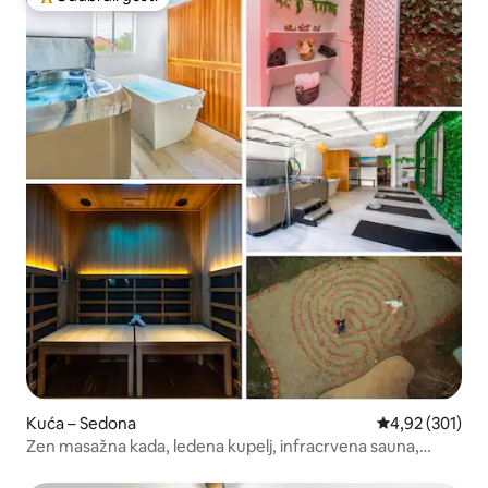
Među najviše rangiranima s oznakom „Odabrali gosti”
Kuća – Sedona
Prosječna ocjen
4,92 (301)
Zen masažna kada, ledena kupelj, infracrvena sauna,
terapija crvenim svjetlom