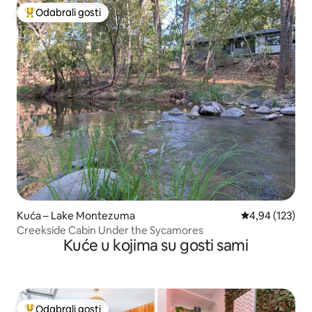
Odabrali gosti
Među najviše rangiranima s oznakom „Odabrali gosti”
Kuća – Lake Montezuma
Prosječna ocjen
4,94 (123)
Creekside Cabin Under the Sycamores
Kuće u kojima su gosti sami
Odabrali gosti