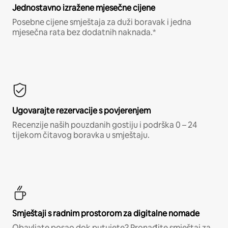
Jednostavno izražene mjesečne cijene
Posebne cijene smještaja za duži boravak i jedna
mjesečna rata bez dodatnih naknada.*
Ugovarajte rezervacije s povjerenjem
Recenzije naših pouzdanih gostiju i podrška 0 – 24
tijekom čitavog boravka u smještaju.
Smještaji s radnim prostorom za digitalne nomade
Obavljate posao dok putujete? Pronađite smještaj za