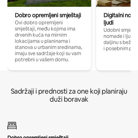
Dobro opremljeni smještaji
Digitalni noma
ljudi
Ovi dobro opremljeni
smještaji, među kojima ima
Udobni smještaj
drvenih kuća na mirnim
nomade i ljude 
lokacijama u planinama i
daljinu s bežič
stanova u urbanim sredinama,
i posebnim pro
imaju sve sadržaje koji su vam
potrebni u vašem domu.
Sadržaji i prednosti za one koji planiraju
duži boravak
Dobro opremljeni smještaji