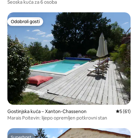
Seoska kuća za 6 osoba
Odabrali gosti
Odabrali gosti
Gostinjska kuća – Xanton-Chassenon
Prosječna 
5 (61)
Marais Poitevin: lijepo opremljen potkrovni stan
Superhost