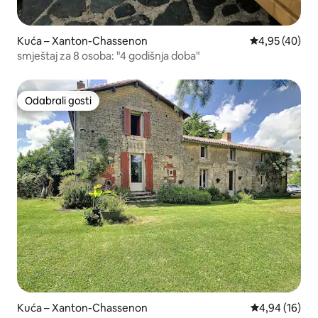
Kuća – Xanton-Chassenon
Prosječna ocje
4,95 (40)
smještaj za 8 osoba: "4 godišnja doba"
Odabrali gosti
Odabrali gosti
Kuća – Xanton-Chassenon
Prosječna ocje
4,94 (16)