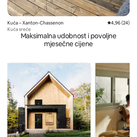
Kuća – Xanton-Chassenon
Prosječna ocje
4,96 (24)
Kuća sreće
Maksimalna udobnost i povoljne
mjesečne cijene