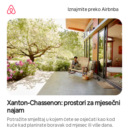
Prijeđi
na
Iznajmite preko Airbnba
sadržaj
Xanton-Chassenon: prostori za mjesečni
najam
Potražite smještaj u kojem ćete se osjećati kao kod
kuće kad planirate boravak od mjesec ili više dana.