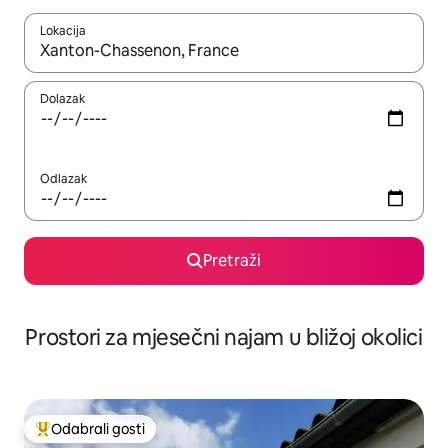
Lokacija
Kada budu dostupni rezultati, moći ćete ih pregledati koristeći
Dolazak
Odlazak
Pretraži
Prostori za mjesečni najam u bližoj okolici
Odabrali gosti
Među najviše rangiranima s oznakom „Odabrali gosti”