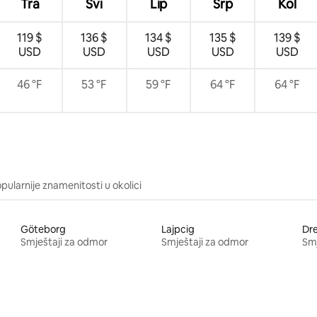
Tra
Svi
Lip
Srp
Kol
119 $
136 $
134 $
135 $
139 $
USD
USD
USD
USD
USD
46 °F
53 °F
59 °F
64 °F
64 °F
pularnije znamenitosti u okolici
Göteborg
Lajpcig
Dr
Smještaji za odmor
Smještaji za odmor
Smj