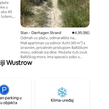
sredstva 
plaže
veganski
uke u
s tušem,
om i
uč na
 .
Stan – Dierhagen Strand
Prosječna ocjena: 4,95
4,95 (86)
se
Odmah uz plažu, odmaralište na
čajna
Baltičkom moru Dierhagen Mala 8
Mali apartman za odmor Acht (40 m²) s
vne
izravnim, privatnim pristupom Baltičkom
se u
moru, odmah iza dine. Možete čuti zvuk
o 200 m).
Baltičkog mora. Ima spavaću sobu s
o uz
ciji Wustrow
velikim bračnim krevetom. Kupaonica s
tušem i perilicom rublja. Kombinirana
kuhinja i dnevni boravak s udobnim
kaučem na razvlačenje. Stan se nalazi u
prizemlju, a terasa vodi do velikog vrta
kroz koji možete proći ako želite doći do
Baltičkog mora. Objekt je ograđen. Kroz
vrata dolazite do Baltičkog mora. 💦
an parking u
Klima-uređaj
pu objekta