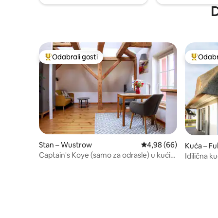
D
Odabrali gosti
Odabra
Među najviše rangiranima s oznakom „Odabrali gosti”
Među naj
Stan – Wustrow
Prosječna ocjena: 4,98/
4,98 (66)
Kuća – Fu
Captain's Koye (samo za odrasle) u kući
Idilična k
starog kapetana
udobnoš