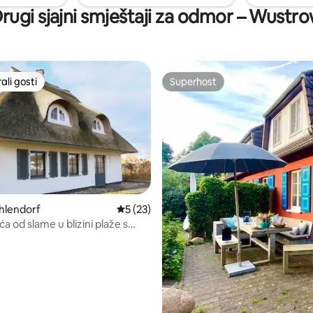
rugi sjajni smještaji za odmor – Wustr
li gosti
Superhost
više rangiranima s oznakom „Odabrali gosti”
Superhost
5, recenzija: 66
hlendorf
Prosječna ocjena: 5/5, recenzija: 23
5 (23)
uća od slame u blizini plaže s
ću