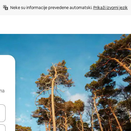
Neke su informacije prevedene automatski. 
Prikaži izvorni jezik
 na
dati koristeći se strelicama prema gore i prema dolje, kao i dodirom i