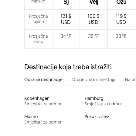
Mjesec
Sij
Velj
Ožu
121 $
100 $
119 $
Prosječna
cijena
USD
USD
USD
34 °F
35 °F
38 °F
Prosječna
temp.
Destinacije koje treba istražiti
Obližnje destinacije
Druge vrste smještaja
Najpo
Kopenhagen
Hamburg
Smještaji za odmor
Smještaji za odmor
Malmö
Prikaži više
Smještaji za odmor