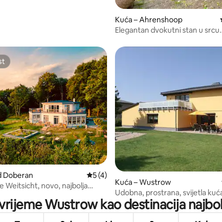
Kuća – Ahrenshoop
Elegantan dvokutni stan u srcu
Ahrenshoopa
st
st
/5, recenzija: 8
d Doberan
Prosječna ocjena: 5/5, recenzija: 4
5 (4)
Kuća – Wustrow
 Weitsicht, novo, najbolja
Udobna, prostrana, svijetla kuć
krovna terasa
 vrijeme Wustrow kao destinacija najbol
Baltičkom moru