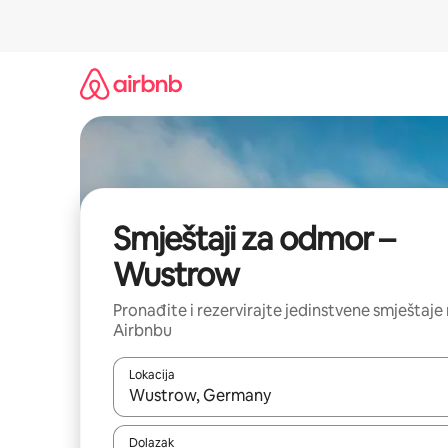
Prijeđi
na
sadržaj
Smještaji za odmor –
Wustrow
Pronađite i rezervirajte jedinstvene smještaje
Airbnbu
Lokacija
Kada budu dostupni rezultati, moći ćete ih pregle
Dolazak