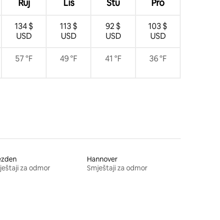
Ruj
Lis
Stu
Pro
134 $
113 $
92 $
103 $
USD
USD
USD
USD
57 °F
49 °F
41 °F
36 °F
ezden
Hannover
eštaji za odmor
Smještaji za odmor