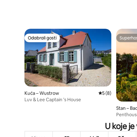
Odabrali gosti
Superho
Odabrali gosti
Superho
Kuća – Wustrow
Prosječna ocjena: 5
5 (8)
Luv & Lee Captain 's House
Stan – Ba
Penthouse
lokacija, 
U koje je