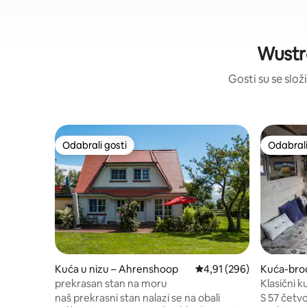
Wustro
Gosti su se složi
Odabrali gosti
Odabrali
Odabrali gosti
Odabrali
Kuća u nizu – Ahrenshoop
Prosječna ocjena: 4,91/5
4,91 (296)
Kuća-brod
prekrasan stan na moru
Klasični k
naš prekrasni stan nalazi se na obali
S 57 četv