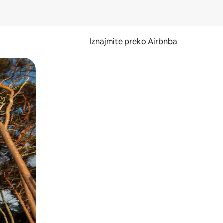
Iznajmite preko Airbnba
li prelaskom prstom po zaslonu.