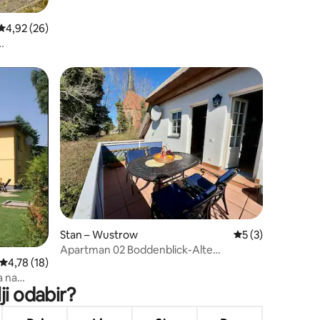
Prosječna ocjena: 4,92/5, recenzija: 26
4,92 (26)
Stan – Wustrow
Prosječna ocjena: 
5 (3)
Apartman 02 Boddenblick-Alte
Prosječna ocjena: 4,78/5, recenzija: 18
4,78 (18)
Pfarrscheune Wustrow
a na
ji odabir?