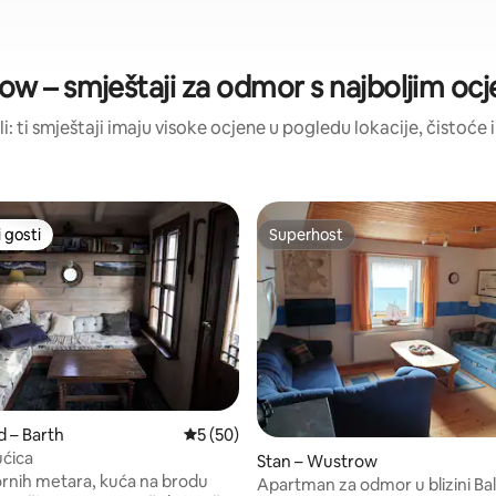
w – smještaji za odmor s najboljim o
li: ti smještaji imaju visoke ocjene u pogledu lokacije, čistoće i
 gosti
Superhost
 gosti
Superhost
, recenzija: 296
 – Barth
Prosječna ocjena: 5/5, recenzija: 50
5 (50)
ućica
Stan – Wustrow
ornih metara, kuća na brodu
Apartman za odmor u blizini Ba