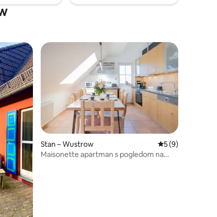
ow
Stan – Wustrow
Prosječna ocjena: 
5 (9)
Maisonette apartman s pogledom na
more