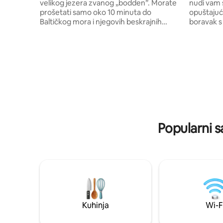
velikog jezera zvanog „bodden”. Morate
nudi vam s
prošetati samo oko 10 minuta do
opuštajuć
Baltičkog mora i njegovih beskrajnih
boravak s 
pješčanih plaža! Ovdje je vrlo mirno,
broda i po
nema ulica, nema trgovačkih centara...
osjećate 
savršeno za opuštanje i pronalaženje!
bračnim k
Naš stan ima 3 sobe (2 spavaće sobe i 1
bračnim k
dnevni boravak s kuhinjom) i 1 kupaonicu
čvorovi ti
s tušem. Sveukupno imate 45 kvadrata.
terase. Ku
Kuhinja je u potpunosti opremljena svime
Barther, i
što vam je potrebno. također imate sat-
doživljaj 
tv i stereo uređaj. Parkingspace je odmah
iza ugla. Ovdje imamo vrlo dobre
Popularni s
restorane, a sve je dostupno biciklom!
Uživajte u jednom od najljepših područja
iz Njemačke uz čašu vina u ruci dok
gledate zalazak sunca... čak i ljeti ili zimi!
Nadamo se da ćemo uskoro poželjeti
dobrodošlicu vama i vašim prijateljima!
Christiane xxx
Kuhinja
Wi-F