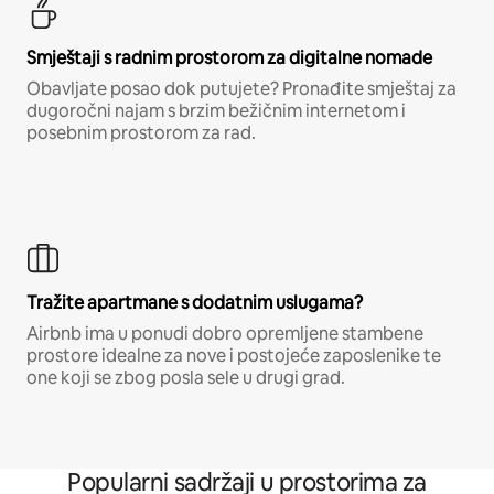
Smještaji s radnim prostorom za digitalne nomade
Obavljate posao dok putujete? Pronađite smještaj za
dugoročni najam s brzim bežičnim internetom i
posebnim prostorom za rad.
Tražite apartmane s dodatnim uslugama?
Airbnb ima u ponudi dobro opremljene stambene
prostore idealne za nove i postojeće zaposlenike te
one koji se zbog posla sele u drugi grad.
Popularni sadržaji u prostorima za