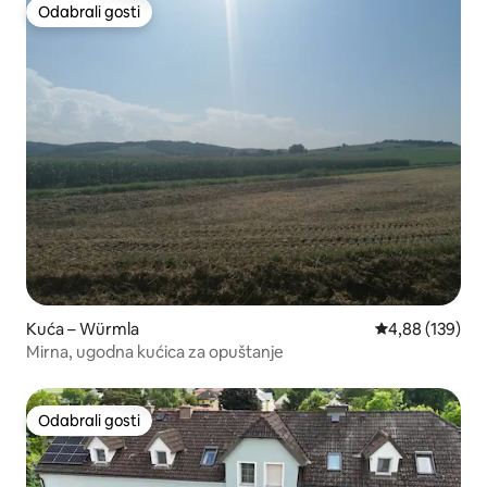
Odabrali gosti
Odabrali gosti
Kuća – Würmla
Prosječna ocjen
4,88 (139)
Mirna, ugodna kućica za opuštanje
Odabrali gosti
Odabrali gosti