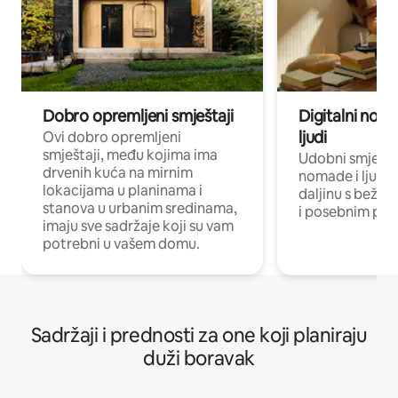
Dobro opremljeni smještaji
Digitalni noma
ljudi
Ovi dobro opremljeni
smještaji, među kojima ima
Udobni smještaj
drvenih kuća na mirnim
nomade i ljude 
lokacijama u planinama i
daljinu s bežič
stanova u urbanim sredinama,
i posebnim pro
imaju sve sadržaje koji su vam
potrebni u vašem domu.
Sadržaji i prednosti za one koji planiraju
duži boravak