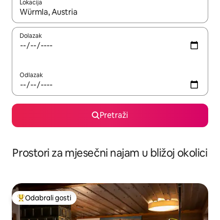
Lokacija
Kada budu dostupni rezultati, moći ćete ih pregledati koristeći
Dolazak
Odlazak
Pretraži
Prostori za mjesečni najam u bližoj okolici
Odabrali gosti
Među najviše rangiranima s oznakom „Odabrali gosti”