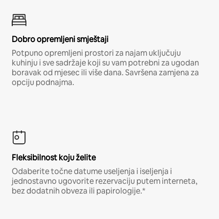
Dobro opremljeni smještaji
Potpuno opremljeni prostori za najam uključuju
kuhinju i sve sadržaje koji su vam potrebni za ugodan
boravak od mjesec ili više dana. Savršena zamjena za
opciju podnajma.
Fleksibilnost koju želite
Odaberite točne datume useljenja i iseljenja i
jednostavno ugovorite rezervaciju putem interneta,
bez dodatnih obveza ili papirologije.*