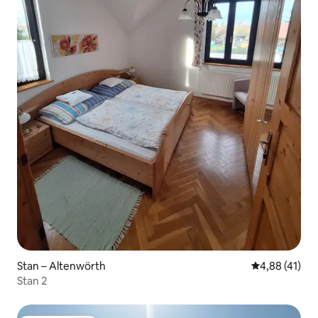
Stan – Altenwörth
Prosječna ocje
4,88 (41)
Stan 2