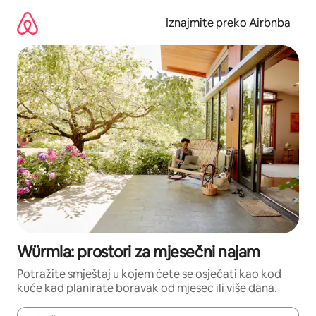
Prijeđi
na
Iznajmite preko Airbnba
sadržaj
Würmla: prostori za mjesečni najam
Potražite smještaj u kojem ćete se osjećati kao kod
kuće kad planirate boravak od mjesec ili više dana.