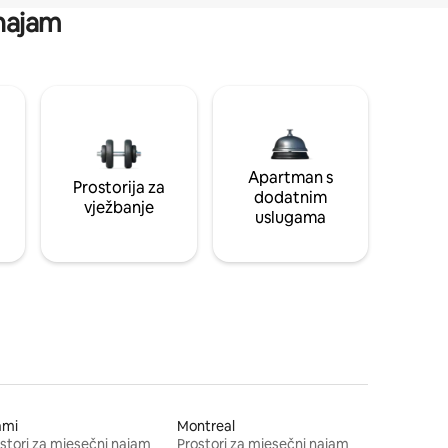
 najam
Apartman s
Prostorija za
dodatnim
vježbanje
uslugama
ami
Montreal
stori za mjesečni najam
Prostori za mjesečni najam