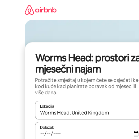
Prijeđi
na
sadržaj
Worms Head: prostori z
mjesečni najam
Potražite smještaj u kojem ćete se osjećati k
kod kuće kad planirate boravak od mjesec ili
više dana.
Lokacija
Kada budu dostupni rezultati, moći ćete ih pregle
Dolazak