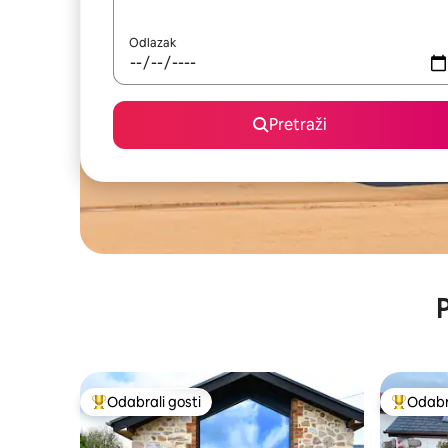
Odlazak
Pretraži
P
Odabrali gosti
Odabra
Među najviše rangiranima s oznakom „Odabrali gosti”
Među naj