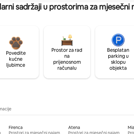
arni sadržaji u prostorima za mjesečni
Prostor za rad
Besplatan
Povedite
na
parking u
kućne
prijenosnom
sklopu
ljubimce
računalu
objekta
inacije
Firenca
Atena
Mi
m
Prostori za mjesečni najam
Prostori za mjesečni najam
Pro