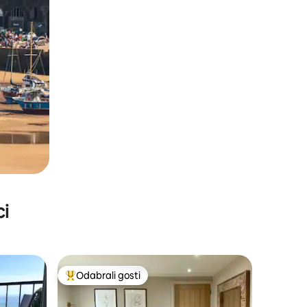
ci
Odabrali gosti
nakom „Odabrali gosti”
Među najviše rangiranima s oznakom „Odabrali gosti”