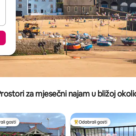
rostori za mjesečni najam u bližoj okoli
li gosti
Odabrali gosti
više rangiranima s oznakom „Odabrali gosti”
Među najviše rangiranima s oz