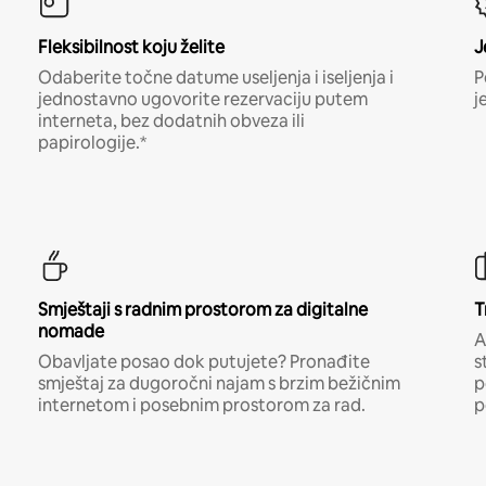
Fleksibilnost koju želite
J
Odaberite točne datume useljenja i iseljenja i
P
jednostavno ugovorite rezervaciju putem
j
interneta, bez dodatnih obveza ili
papirologije.*
Smještaji s radnim prostorom za digitalne
T
nomade
A
Obavljate posao dok putujete? Pronađite
s
smještaj za dugoročni najam s brzim bežičnim
p
internetom i posebnim prostorom za rad.
p