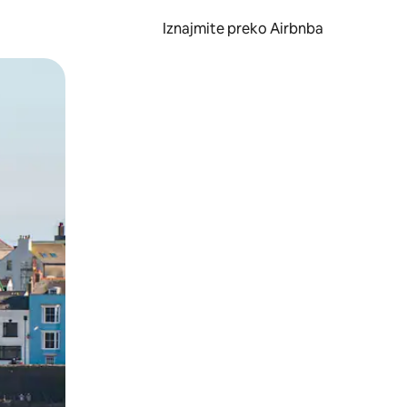
Iznajmite preko Airbnba
li prelaskom prstom po zaslonu.