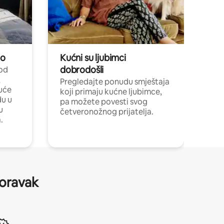
no
Kućni su ljubimci
dobrodošli
 od
,
Pregledajte ponudu smještaja
uće
koji primaju kućne ljubimce,
du u
pa možete povesti svog
u
četveronožnog prijatelja.
.
boravak