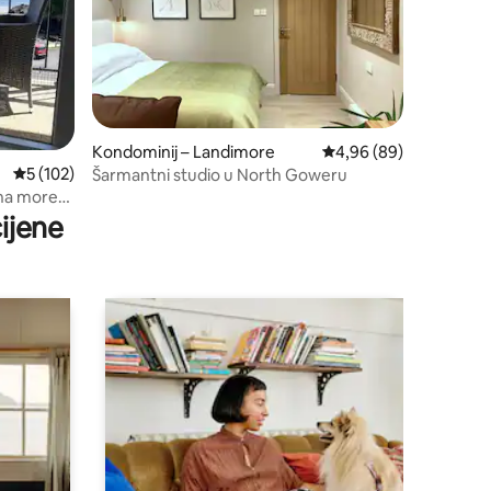
Kondominij – Landimore
Prosječna ocjena: 4,96
4,96 (89)
Prosječna ocjena: 5/5, recenzija: 102
5 (102)
Šarmantni studio u North Goweru
 na more
ijene