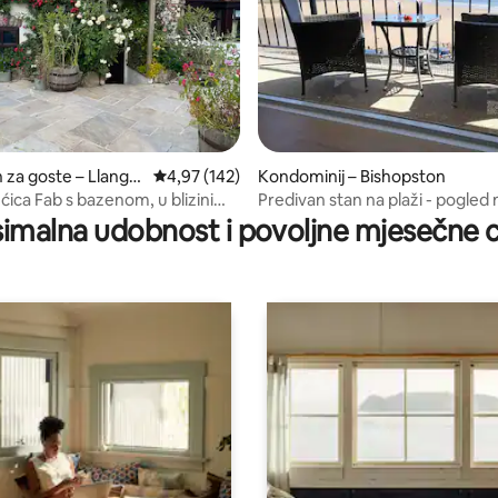
za goste – Llange
Prosječna ocjena: 4,97/5, recenzija: 142
4,97 (142)
Kondominij – Bishopston
5, recenzija: 26
ćica Fab s bazenom, u blizini
Predivan stan na plaži - pogled
ba
bez prekida
imalna udobnost i povoljne mjesečne c