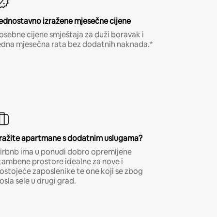
ednostavno izražene mjesečne cijene
osebne cijene smještaja za duži boravak i
edna mjesečna rata bez dodatnih naknada.*
ražite apartmane s dodatnim uslugama?
irbnb ima u ponudi dobro opremljene
tambene prostore idealne za nove i
ostojeće zaposlenike te one koji se zbog
osla sele u drugi grad.