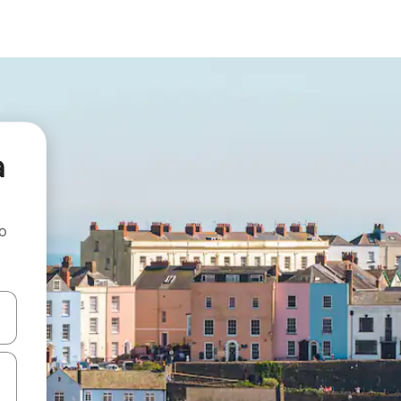
a
ao
dati koristeći se strelicama prema gore i prema dolje, kao i dodirom i