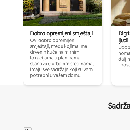
Dobro opremljeni smještaji
Digit
ljudi
Ovi dobro opremljeni
smještaji, među kojima ima
Udobn
drvenih kuća na mirnim
nomad
lokacijama u planinama i
dalji
stanova u urbanim sredinama,
i pos
imaju sve sadržaje koji su vam
potrebni u vašem domu.
Sadrža