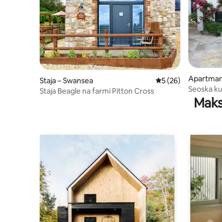
Apartman 
Staja – Swansea
Prosječna ocjena: 5/
5 (26)
nnith
Seoska ku
Staja Beagle na farmi Pitton Cross
plaže i pu
Maks