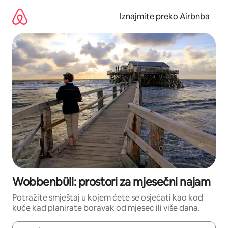
Prijeđi
na
Iznajmite preko Airbnba
sadržaj
Wobbenbüll: prostori za mjesečni najam
Potražite smještaj u kojem ćete se osjećati kao kod
kuće kad planirate boravak od mjesec ili više dana.