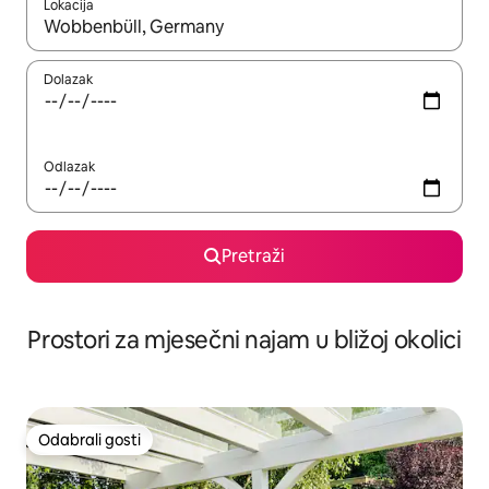
Lokacija
Kada budu dostupni rezultati, moći ćete ih pregledati koristeći
Dolazak
Odlazak
Pretraži
Prostori za mjesečni najam u bližoj okolici
Odabrali gosti
Odabrali gosti