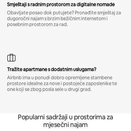
Smještaji s radnim prostorom za digitalne nomade
Obavljate posao dok putujete? Pronađite smještaj za
dugoročni najam s brzim bežičnim internetom i
posebnim prostorom za rad.
Tražite apartmane s dodatnim uslugama?
Airbnb ima u ponudi dobro opremljene stambene
prostore idealne za nove i postojeće zaposlenike te
one koji se zbog posla sele u drugi grad.
Popularni sadržaji u prostorima za
mjesečni najam