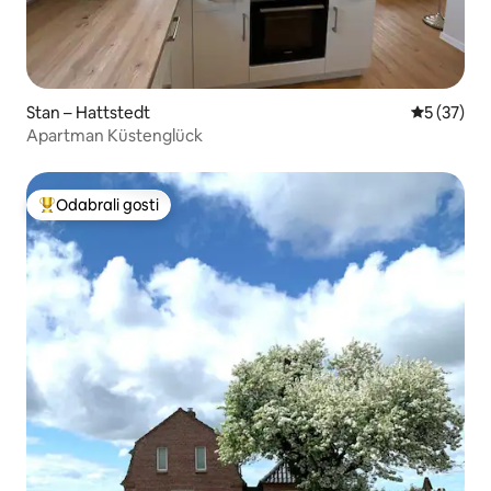
Stan – Hattstedt
Prosječna 
5 (37)
Apartman Küstenglück
Odabrali gosti
Među najviše rangiranima s oznakom „Odabrali gosti”