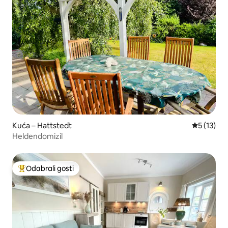
Kuća – Hattstedt
Prosječna 
5 (13)
Heldendomizil
Odabrali gosti
Među najviše rangiranima s oznakom „Odabrali gosti”