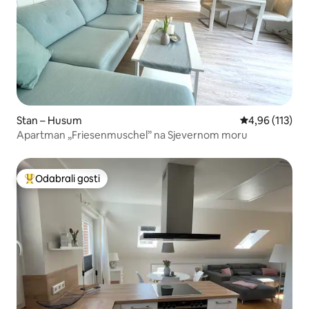
Stan – Husum
Prosječna ocjen
4,96 (113)
Apartman „Friesenmuschel” na Sjevernom moru
Odabrali gosti
Među najviše rangiranima s oznakom „Odabrali gosti”