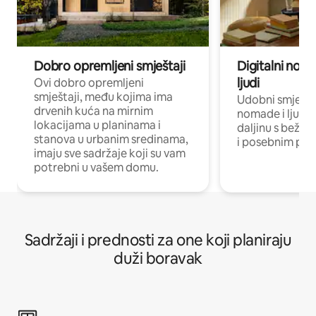
Dobro opremljeni smještaji
Digitalni noma
ljudi
Ovi dobro opremljeni
smještaji, među kojima ima
Udobni smještaj
drvenih kuća na mirnim
nomade i ljude 
lokacijama u planinama i
daljinu s bežič
stanova u urbanim sredinama,
i posebnim pro
imaju sve sadržaje koji su vam
potrebni u vašem domu.
Sadržaji i prednosti za one koji planiraju
duži boravak