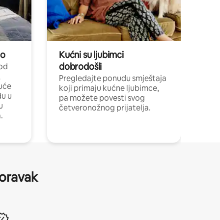
no
Kućni su ljubimci
dobrodošli
 od
,
Pregledajte ponudu smještaja
uće
koji primaju kućne ljubimce,
du u
pa možete povesti svog
u
četveronožnog prijatelja.
.
boravak