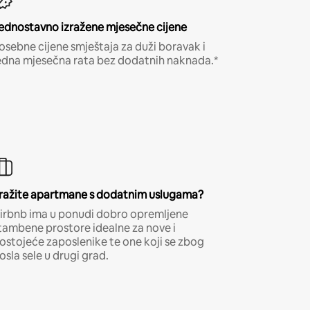
ednostavno izražene mjesečne cijene
osebne cijene smještaja za duži boravak i
edna mjesečna rata bez dodatnih naknada.*
ražite apartmane s dodatnim uslugama?
irbnb ima u ponudi dobro opremljene
tambene prostore idealne za nove i
ostojeće zaposlenike te one koji se zbog
osla sele u drugi grad.