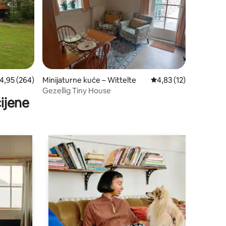
rosječna ocjena: 4,95/5, recenzija: 264
4,95 (264)
Minijaturne kuće – Wittelte
Prosječna ocjena: 4,83
4,83 (12)
Gezellig Tiny House
ijene