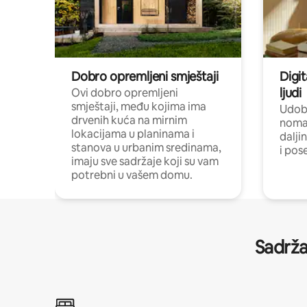
Dobro opremljeni smještaji
Digit
ljudi
Ovi dobro opremljeni
smještaji, među kojima ima
Udobn
drvenih kuća na mirnim
nomad
lokacijama u planinama i
dalji
stanova u urbanim sredinama,
i pos
imaju sve sadržaje koji su vam
potrebni u vašem domu.
Sadrža