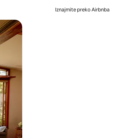
Iznajmite preko Airbnba
li prelaskom prstom po zaslonu.