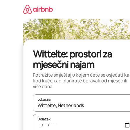
Prijeđi
na
sadržaj
Wittelte: prostori za
mjesečni najam
Potražite smještaj u kojem ćete se osjećati k
kod kuće kad planirate boravak od mjesec ili
više dana.
Lokacija
Kada budu dostupni rezultati, moći ćete ih pregle
Dolazak