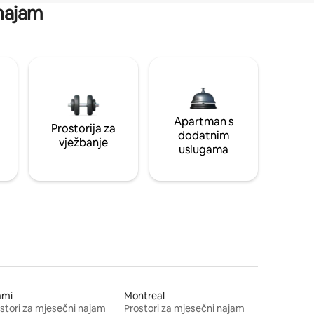
 najam
Apartman s
Prostorija za
dodatnim
vježbanje
uslugama
ami
Montreal
stori za mjesečni najam
Prostori za mjesečni najam