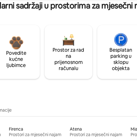
arni sadržaji u prostorima za mjesečni
Prostor za rad
Besplatan
Povedite
na
parking u
kućne
prijenosnom
sklopu
ljubimce
računalu
objekta
inacije
Firenca
Atena
Mi
m
Prostori za mjesečni najam
Prostori za mjesečni najam
Pro