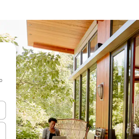
ao
dati koristeći se strelicama prema gore i prema dolje, kao i dodirom i