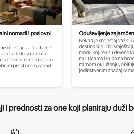
alni nomadi i poslovni
Oduševljenje zajamče
Nekad je smještaj važniji
destinacije. Ovi smještaji
i smještaji za digitalne
među kojima su drvene k
e i ljude koji rade na
na liticama i kuće na bro
nu s bežičnim internetom
mirnom okruženju, obiluj
ebnim prostorom za rad.
jedinstvenim značajkama
ji i prednosti za one koji planiraju duži 