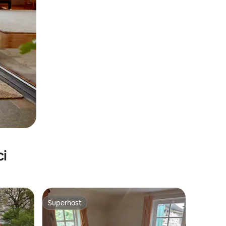
ci
Superhost
nakom „Odabrali gosti”
Superhost