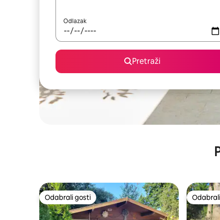
Odlazak
Pretraži
P
Odabrali gosti
Odabrali
Odabrali gosti
Odabrali