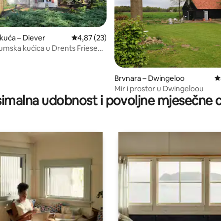
 kuća – Diever
Prosječna ocjena: 4,87/5, recenzija: 23
4,87 (23)
mska kućica u Drents Friese
 | Priroda
5, recenzija: 27
Brvnara – Dwingeloo
P
Mir i prostor u Dwingeloou
imalna udobnost i povoljne mjesečne c