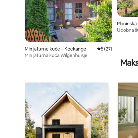
Planinska
Udobna šu
Woldu | 4p
Minijaturne kuće – Koekange
Prosječna ocjena: 5/
5 (27)
Minijaturna kuća Wilgenhuisje
Maks