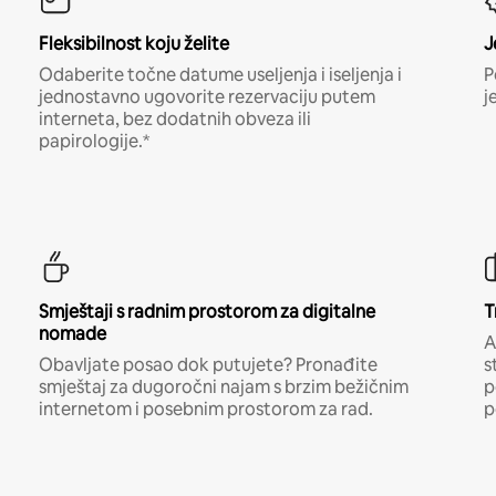
Fleksibilnost koju želite
J
Odaberite točne datume useljenja i iseljenja i
P
jednostavno ugovorite rezervaciju putem
j
interneta, bez dodatnih obveza ili
papirologije.*
Smještaji s radnim prostorom za digitalne
T
nomade
A
Obavljate posao dok putujete? Pronađite
s
smještaj za dugoročni najam s brzim bežičnim
p
internetom i posebnim prostorom za rad.
p