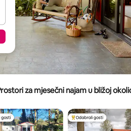
rostori za mjesečni najam u bližoj okoli
 gosti
Odabrali gosti
 gosti
Među najviše rangiranima s oz