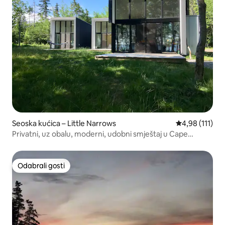
Seoska kućica – Little Narrows
Prosječna ocje
4,98 (111)
Privatni, uz obalu, moderni, udobni smještaj u Cape
Bretonu
Odabrali gosti
Odabrali gosti