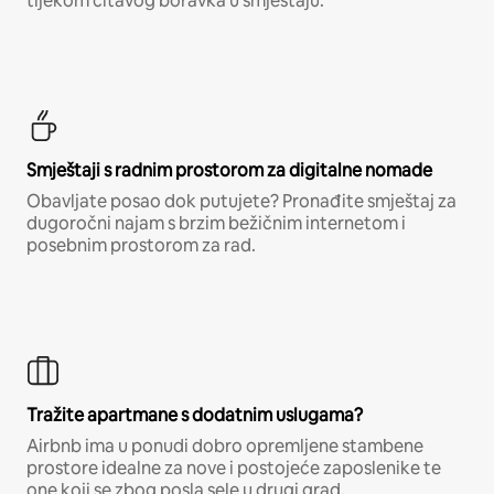
tijekom čitavog boravka u smještaju.
Smještaji s radnim prostorom za digitalne nomade
Obavljate posao dok putujete? Pronađite smještaj za
dugoročni najam s brzim bežičnim internetom i
posebnim prostorom za rad.
Tražite apartmane s dodatnim uslugama?
Airbnb ima u ponudi dobro opremljene stambene
prostore idealne za nove i postojeće zaposlenike te
one koji se zbog posla sele u drugi grad.