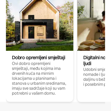
Dobro opremljeni smještaji
Digitalni noma
ljudi
Ovi dobro opremljeni
smještaji, među kojima ima
Udobni smještaj
drvenih kuća na mirnim
nomade i ljude 
lokacijama u planinama i
daljinu s bežič
stanova u urbanim sredinama,
i posebnim pro
imaju sve sadržaje koji su vam
potrebni u vašem domu.