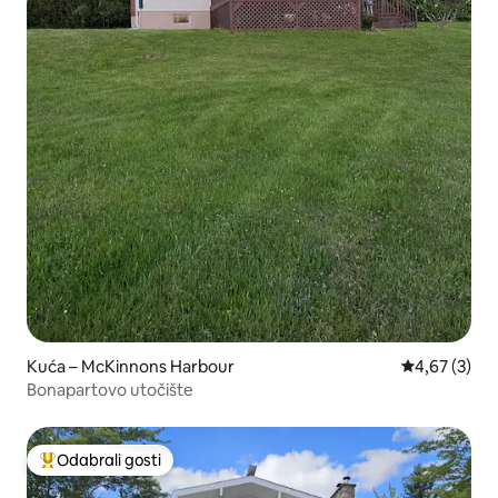
Kuća – McKinnons Harbour
Prosječna ocj
4,67 (3)
Bonapartovo utočište
Odabrali gosti
Među najviše rangiranima s oznakom „Odabrali gosti”