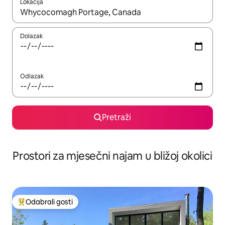
Lokacija
Kada budu dostupni rezultati, moći ćete ih pregledati koristeći
Dolazak
Odlazak
Pretraži
Prostori za mjesečni najam u bližoj okolici
Odabrali gosti
Među najviše rangiranima s oznakom „Odabrali gosti”