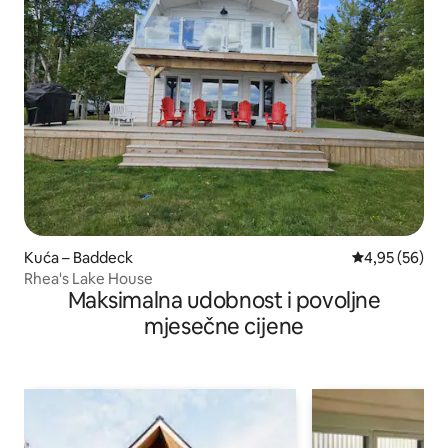
Kuća – Baddeck
Prosječna ocje
4,95 (56)
Rhea's Lake House
Maksimalna udobnost i povoljne
mjesečne cijene