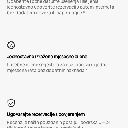
Odaberite točne datume useljenja i iseljenja i
jednostavno ugovorite rezervaciju putem interneta,
bez dodatnih obveza ili papirologije.*
Jednostavno izražene mjesečne cijene
Posebne cijene smještaja za duži boravak i jedna
mjesečna rata bez dodatnih naknada.*
Ugovarajte rezervacije s povjerenjem
Recenzije naših pouzdanih gostiju i podrška 0 – 24