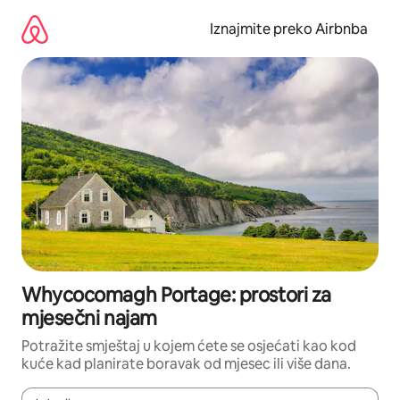
Prijeđi
na
Iznajmite preko Airbnba
sadržaj
Whycocomagh Portage: prostori za
mjesečni najam
Potražite smještaj u kojem ćete se osjećati kao kod
kuće kad planirate boravak od mjesec ili više dana.