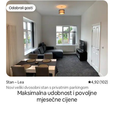
Odabrali gosti
Odabrali gosti
Stan – Lea
Prosječna ocjen
4,92 (102)
Novi veliki dvosobni stan s privatnim parkingom
Maksimalna udobnost i povoljne
mjesečne cijene