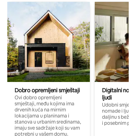
Dobro opremljeni smještaji
Digitalni noma
ljudi
Ovi dobro opremljeni
smještaji, među kojima ima
Udobni smještaj
drvenih kuća na mirnim
nomade i ljude 
lokacijama u planinama i
daljinu s bežič
stanova u urbanim sredinama,
i posebnim pro
imaju sve sadržaje koji su vam
potrebni u vašem domu.