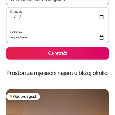
Dolazak
Odlazak
Pretraži
Prostori za mjesečni najam u bližoj okolici
Odabrali gosti
Među najviše rangiranima s oznakom „Odabrali gosti”