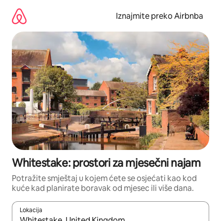
Prijeđi
na
Iznajmite preko Airbnba
sadržaj
Whitestake: prostori za mjesečni najam
Potražite smještaj u kojem ćete se osjećati kao kod
kuće kad planirate boravak od mjesec ili više dana.
Lokacija
Kada budu dostupni rezultati, moći ćete ih pregledati koristeći