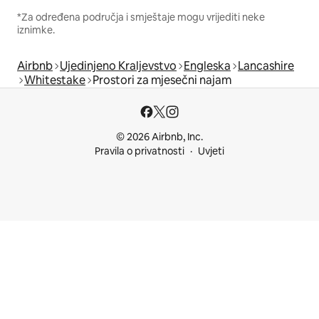
*Za određena područja i smještaje mogu vrijediti neke
iznimke.
Airbnb
Ujedinjeno Kraljevstvo
Engleska
Lancashire
Whitestake
Prostori za mjesečni najam
© 2026 Airbnb, Inc.
Pravila o privatnosti
Uvjeti