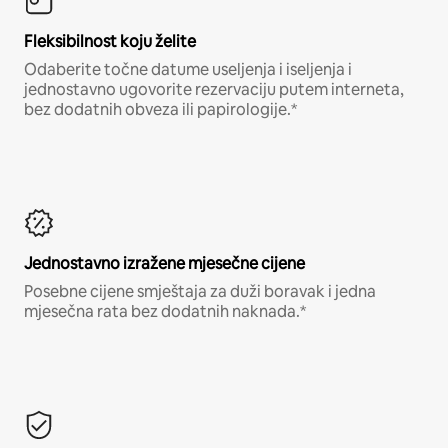
Fleksibilnost koju želite
Odaberite točne datume useljenja i iseljenja i
jednostavno ugovorite rezervaciju putem interneta,
bez dodatnih obveza ili papirologije.*
Jednostavno izražene mjesečne cijene
Posebne cijene smještaja za duži boravak i jedna
mjesečna rata bez dodatnih naknada.*