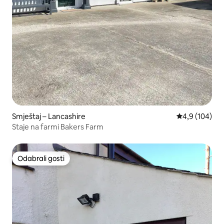
Smještaj – Lancashire
Prosječna ocje
4,9 (104)
Staje na farmi Bakers Farm
Odabrali gosti
Odabrali gosti