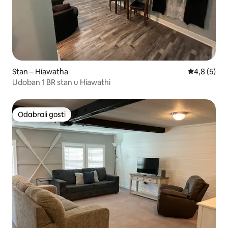
Stan – Hiawatha
Prosječna o
4,8 (5)
Udoban 1 BR stan u Hiawathi
Odabrali gosti
Odabrali gosti