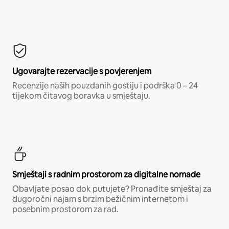
Ugovarajte rezervacije s povjerenjem
Recenzije naših pouzdanih gostiju i podrška 0 – 24
tijekom čitavog boravka u smještaju.
Smještaji s radnim prostorom za digitalne nomade
Obavljate posao dok putujete? Pronađite smještaj za
dugoročni najam s brzim bežičnim internetom i
posebnim prostorom za rad.