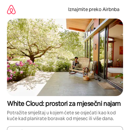
Prijeđi
na
Iznajmite preko Airbnba
sadržaj
White Cloud: prostori za mjesečni najam
Potražite smještaj u kojem ćete se osjećati kao kod
kuće kad planirate boravak od mjesec ili više dana.