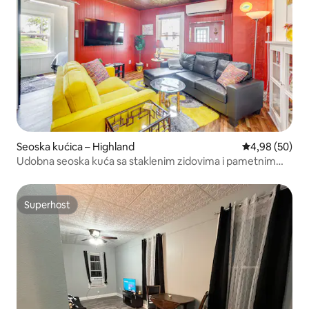
Seoska kućica – Highland
Prosječna ocje
4,98 (50)
Udobna seoska kuća sa staklenim zidovima i pametnim
TV-om!
Superhost
Superhost