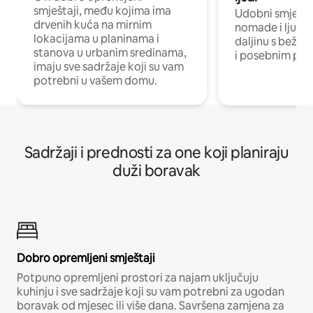
smještaji, među kojima ima
Udobni smještaj
drvenih kuća na mirnim
nomade i ljude 
lokacijama u planinama i
daljinu s bežič
stanova u urbanim sredinama,
i posebnim pro
imaju sve sadržaje koji su vam
potrebni u vašem domu.
Sadržaji i prednosti za one koji planiraju
duži boravak
Dobro opremljeni smještaji
Potpuno opremljeni prostori za najam uključuju
kuhinju i sve sadržaje koji su vam potrebni za ugodan
boravak od mjesec ili više dana. Savršena zamjena za