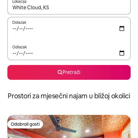
Lokacija
Kada budu dostupni rezultati, moći ćete ih pregledati koristeći
Dolazak
Odlazak
Pretraži
Prostori za mjesečni najam u bližoj okolici
Odabrali gosti
Odabrali gosti