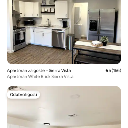
Apartman za goste – Sierra Vista
Prosječna oc
5 (156)
Apartman White Brick Sierra Vista
Odabrali gosti
Odabrali gosti