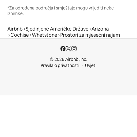
*Za određena područja i smještaje mogu vrijediti neke
iznimke.
Airbnb
Sjedinjene Američke Države
Arizona
Cochise
Whetstone
Prostori za mjesečni najam
© 2026 Airbnb, Inc.
Pravila o privatnosti
Uvjeti