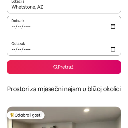
Lokacija
Kada budu dostupni rezultati, moći ćete ih pregledati koristeći
Dolazak
Odlazak
Pretraži
Prostori za mjesečni najam u bližoj okolici
Odabrali gosti
Među najviše rangiranima s oznakom „Odabrali gosti”