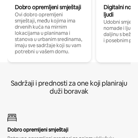
Dobro opremljeni smještaji
Digitalni noma
ljudi
Ovi dobro opremljeni
smještaji, među kojima ima
Udobni smještaj
drvenih kuća na mirnim
nomade i ljude 
lokacijama u planinama i
daljinu s bežič
stanova u urbanim sredinama,
i posebnim pro
imaju sve sadržaje koji su vam
potrebni u vašem domu.
Sadržaji i prednosti za one koji planiraju
duži boravak
Dobro opremljeni smještaji