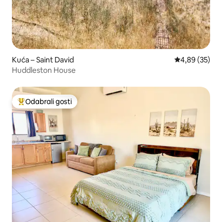
Kuća – Saint David
Prosječna ocje
4,89 (35)
Huddleston House
Odabrali gosti
Među najviše rangiranima s oznakom „Odabrali gosti”