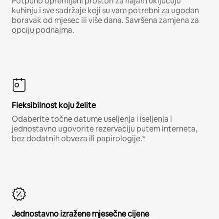
Potpuno opremljeni prostori za najam uključuju
kuhinju i sve sadržaje koji su vam potrebni za ugodan
boravak od mjesec ili više dana. Savršena zamjena za
opciju podnajma.
Fleksibilnost koju želite
Odaberite točne datume useljenja i iseljenja i
jednostavno ugovorite rezervaciju putem interneta,
bez dodatnih obveza ili papirologije.*
Jednostavno izražene mjesečne cijene