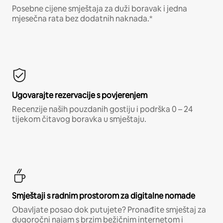
Posebne cijene smještaja za duži boravak i jedna
mjesečna rata bez dodatnih naknada.*
Ugovarajte rezervacije s povjerenjem
Recenzije naših pouzdanih gostiju i podrška 0 – 24
tijekom čitavog boravka u smještaju.
Smještaji s radnim prostorom za digitalne nomade
Obavljate posao dok putujete? Pronađite smještaj za
dugoročni najam s brzim bežičnim internetom i