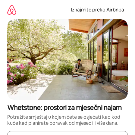
Prijeđi
na
Iznajmite preko Airbnba
sadržaj
Whetstone: prostori za mjesečni najam
Potražite smještaj u kojem ćete se osjećati kao kod
kuće kad planirate boravak od mjesec ili više dana.