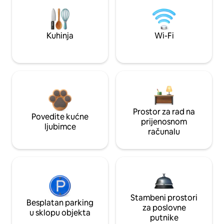
Kuhinja
Wi-Fi
Prostor za rad na
Povedite kućne
prijenosnom
ljubimce
računalu
Stambeni prostori
Besplatan parking
za poslovne
u sklopu objekta
putnike