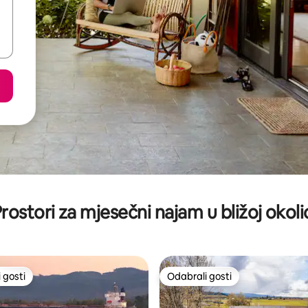
rostori za mjesečni najam u bližoj okoli
 gosti
Odabrali gosti
 gosti
Odabrali gosti