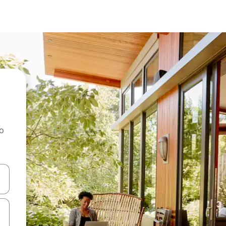
ao
dati koristeći se strelicama prema gore i prema dolje, kao i dodirom i