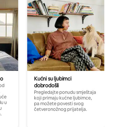
no
Kućni su ljubimci
dobrodošli
 od
,
Pregledajte ponudu smještaja
uće
koji primaju kućne ljubimce,
du u
pa možete povesti svog
u
četveronožnog prijatelja.
.