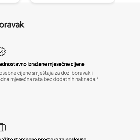
boravak
ednostavno izražene mjesečne cijene
osebne cijene smještaja za duži boravak i
edna mjesečna rata bez dodatnih naknada.*
ražite stambene prostore za poslovne