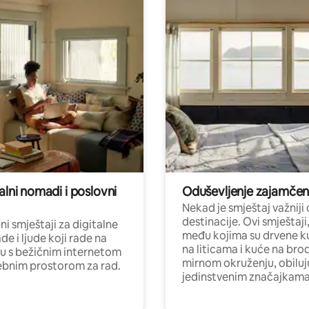
alni nomadi i poslovni
Oduševljenje zajamče
Nekad je smještaj važniji
destinacije. Ovi smještaji
i smještaji za digitalne
među kojima su drvene k
e i ljude koji rade na
na liticama i kuće na bro
nu s bežičnim internetom
mirnom okruženju, obiluj
ebnim prostorom za rad.
jedinstvenim značajkama