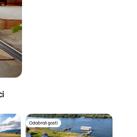
ci
Odabrali gosti
Odabrali gosti