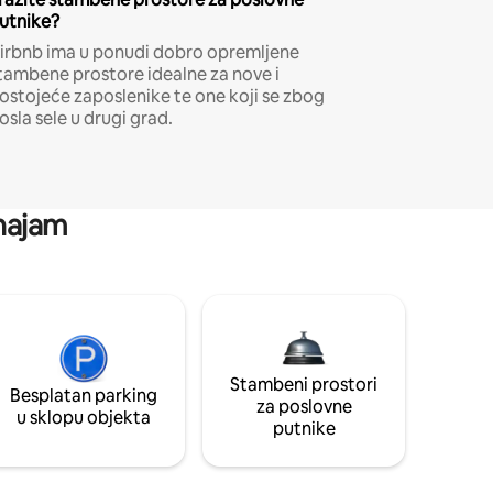
utnike?
irbnb ima u ponudi dobro opremljene
tambene prostore idealne za nove i
ostojeće zaposlenike te one koji se zbog
osla sele u drugi grad.
 najam
Stambeni prostori
Besplatan parking
za poslovne
u sklopu objekta
putnike