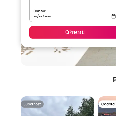
Odlazak
Pretraži
P
Superhost
Odabrali
Superhost
Odabrali