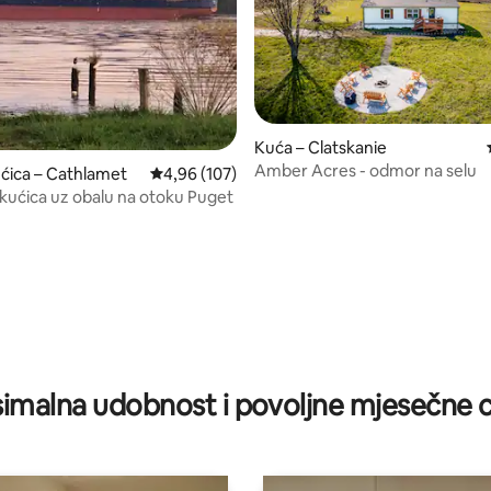
Kuća – Clatskanie
Amber Acres - odmor na selu
ćica – Cathlamet
Prosječna ocjena: 4,96/5, recenzija: 107
4,96 (107)
ućica uz obalu na otoku Puget
/5, recenzija: 11
imalna udobnost i povoljne mjesečne c