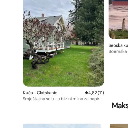
Seoska ku
Boemska k
Kuća – Clatskanie
Prosječna ocjena: 4,82
4,82 (11)
Smještaj na selu - u blizini mlina za papir
Maks
Georgia Pacific