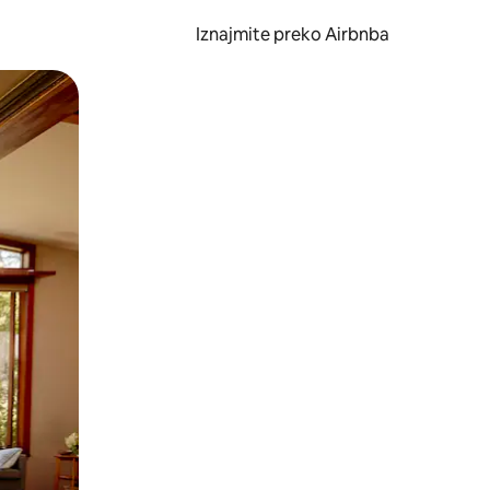
Iznajmite preko Airbnba
li prelaskom prstom po zaslonu.