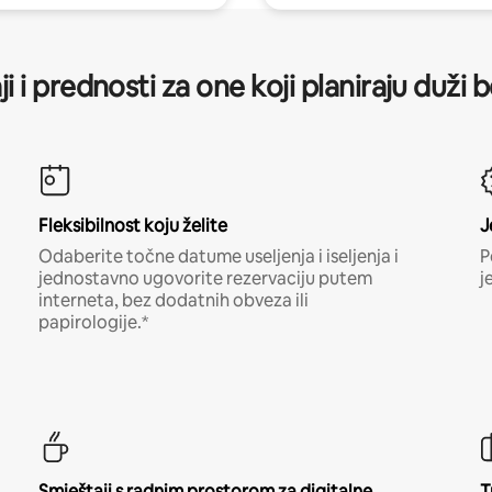
ji i prednosti za one koji planiraju duži 
Fleksibilnost koju želite
J
Odaberite točne datume useljenja i iseljenja i
P
jednostavno ugovorite rezervaciju putem
j
interneta, bez dodatnih obveza ili
papirologije.*
Smještaji s radnim prostorom za digitalne
T