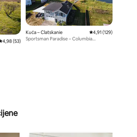
Kuća – Clatskanie
Prosječna ocjena: 4,91/
4,91 (129)
Sportsman Paradise – Columbia
Prosječna ocjena: 4,98/5, recenzija: 53
4,98 (53)
Riverfront/Dock
ijene