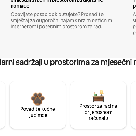
nomade
p
Obavljate posao dok putujete? Pronađite
A
smještaj za dugoročni najam s brzim bežičnim
s
internetom i posebnim prostorom za rad.
p
p
arni sadržaji u prostorima za mjesečni
Prostor za rad na
Povedite kućne
prijenosnom
ljubimce
računalu