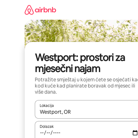
Prijeđi
na
sadržaj
Westport: prostori za
mjesečni najam
Potražite smještaj u kojem ćete se osjećati k
kod kuće kad planirate boravak od mjesec ili
više dana.
Lokacija
Kada budu dostupni rezultati, moći ćete ih pregle
Dolazak