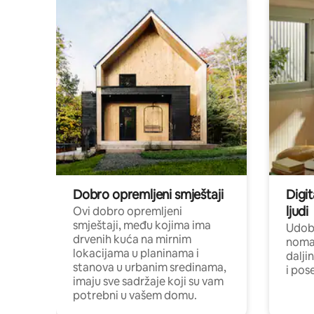
Dobro opremljeni smještaji
Digit
ljudi
Ovi dobro opremljeni
smještaji, među kojima ima
Udobn
drvenih kuća na mirnim
nomad
lokacijama u planinama i
dalji
stanova u urbanim sredinama,
i pos
imaju sve sadržaje koji su vam
potrebni u vašem domu.