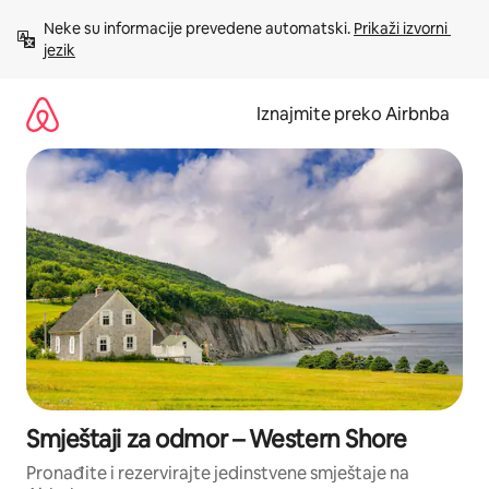
Prijeđi
Neke su informacije prevedene automatski. 
Prikaži izvorni 
na
jezik
sadržaj
Iznajmite preko Airbnba
Smještaji za odmor – Western Shore
Pronađite i rezervirajte jedinstvene smještaje na