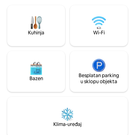
i pribor, klima-uređ
opuštanje. Samo 10 minuta do wellness
parking • Život o
centra Sensea Nordic Spa i 30 minuta do
kupaonica na glav
skijališta Martock, savršeno utočište za
sobe na drugom kat
obitelji i prijatelje tijekom cijele godine,
godina, pa su step
bez obzira na godišnje doba.
ima zajedničku pra
Kuhinja
Wi-Fi
gostinjsku kuću u 
Besplatan parking
Bazen
u sklopu objekta
Klima-uređaj