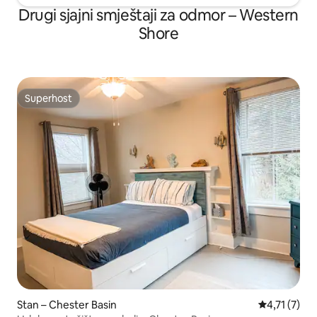
Drugi sjajni smještaji za odmor – Western
Shore
Superhost
Superhost
Stan – Chester Basin
Prosječna oc
4,71 (7)