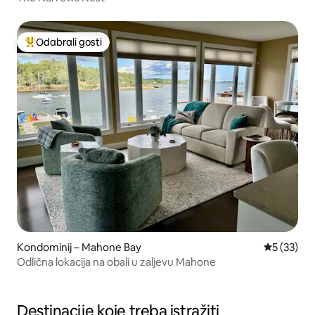
Odabrali gosti
Među najviše rangiranima s oznakom „Odabrali gosti”
Kondominij – Mahone Bay
Prosječna 
5 (33)
Odlična lokacija na obali u zaljevu Mahone
Destinacije koje treba istražiti