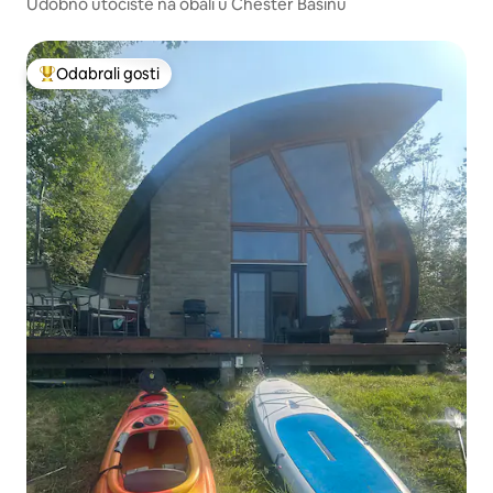
Udobno utočište na obali u Chester Basinu
Odabrali gosti
Među najviše rangiranima s oznakom „Odabrali gosti”