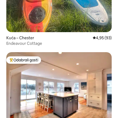
Kuća – Chester
Prosječna ocje
4,95 (93)
Endeavour Cottage
Odabrali gosti
Među najviše rangiranima s oznakom „Odabrali gosti”