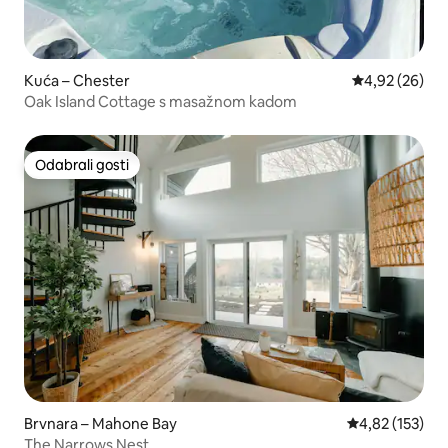
Kuća – Chester
Prosječna ocje
4,92 (26)
Oak Island Cottage s masažnom kadom
Odabrali gosti
Odabrali gosti
Brvnara – Mahone Bay
Prosječna ocjen
4,82 (153)
The Narrows Nest