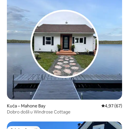
Kuća – Mahone Bay
Prosječna ocje
4,97 (67)
Dobro došli u Windrose Cottage