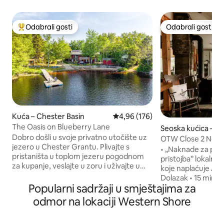
Odabrali gosti
Odabrali gosti
Među najviše rangiranima s oznakom „Odabrali gosti”
Odabrali gosti
Kuća – Chester Basin
Prosječna ocjena: 4,96/5, recenz
4,96 (176)
The Oasis on Blueberry Lane
Seoska kućica – Ma
Dobro došli u svoje privatno utočište uz
nt
OTW Close 2 Nordi
jezero u Chester Grantu. Plivajte s
medicinskih sesta
• „Naknade za popu
pristaništa u toplom jezeru pogodnom
pristojba” lokalni
za kupanje, veslajte u zoru i uživajte u
koje naplaćuje Air
masažnoj kadi pod zvjezdanim nebom.
Dolazak • 15 min
Okupljajte se oko unutarnjih i vanjskih
Popularni sadržaji u smještajima za
centra • 10 minut
kamina u svako godišnje doba, a zatim
Bay i Oak Island • b
odmor na lokaciji Western Shore
krenite u zatvoreni prostor na turnire na
pristupom stazi C
bilijaru i uživajte u prostranom, udobnom
Trail • roštilj, po
smještaju osmišljenom za druženje i