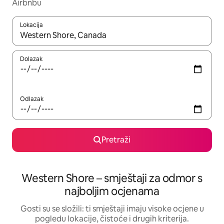
Airbnbu
Lokacija
Kada budu dostupni rezultati, moći ćete ih pregledati koristeći
Dolazak
Odlazak
Pretraži
Western Shore – smještaji za odmor s
najboljim ocjenama
Gosti su se složili: ti smještaji imaju visoke ocjene u
pogledu lokacije, čistoće i drugih kriterija.