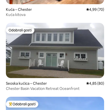
Kuća – Chester
Prosječna ocje
4,99 (70)
Kuća kitova
Odabrali gosti
Odabrali gosti
Seoska kućica – Chester
Prosječna ocje
4,85 (80)
Chester Basin Vacation Retreat Oceanfront
Odabrali gosti
Među najviše rangiranima s oznakom „Odabrali gosti”