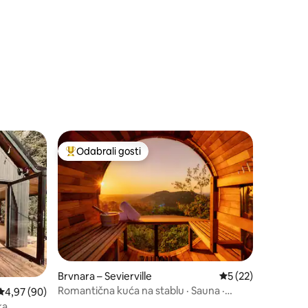
Odabrali gosti
nakom „Odabrali gosti”
Među najviše rangiranima s oznakom „Odabrali gosti”
Brvnara – Sevierville
Prosječna ocjena: 5
5 (22)
Romantična kuća na stablu · Sauna ·
Prosječna ocjena: 4,97/5, recenzija: 90
4,97 (90)
Masažna kada · Pogled
ka