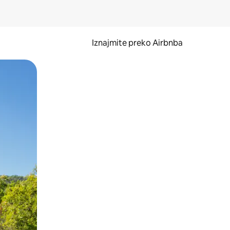
Iznajmite preko Airbnba
li prelaskom prstom po zaslonu.