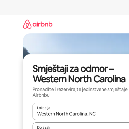
Prijeđi
na
sadržaj
Smještaji za odmor –
Western North Carolina
Pronađite i rezervirajte jedinstvene smještaje
Airbnbu
Lokacija
Kada budu dostupni rezultati, moći ćete ih pregle
Dolazak