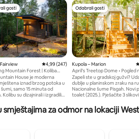
li gosti
Odabrali gosti
više rangiranima s oznakom „Odabrali gosti”
Odabrali gosti
, recenzija: 561
 Fairview
Prosječna ocjena: 4,99/5, recenzija: 247
4,99 (247)
Kupola – Marion
P
ng Mountain Forest | Koliba
April's Treetop Dome • Pogled 
e
Ridge, vodopad
ountain House je moderna
Zapeli ste u gradskoj gužvi? Ud
mještena iznad brzog potoka u
dublje u planinskom zraku na r
j šumi, samo 15 minuta od
Nacionalne šume Pisgah. Novi p
 Kolibu su dizajnirali i izgradili
toalet (2025.). Pješačite 3 slikov
koristeći drvo dobiveno na licu
vodopadima u blizini ili pijuckaj
u cijeloj je kolibi prisutno ručno
kavu iz svog bračnog kreveta s
 u smještajima za odmor na lokaciji Wes
drvo i metalni elementi.
pogledom na Black Mountains. 
 se uz zvukove potoka, uživajte
se na našoj posebnoj povišenoj t
terasi koja okružuje cijelu kuću,
pogledom na Nacionalnu šumu 
e pored peći na drva i uživajte
Na osami, ali samo 5 minuta od
pod zvijezdama. Pažljivo
ako vam nešto zatreba. NAPOM