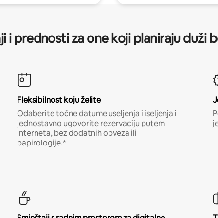
ji i prednosti za one koji planiraju duži 
Fleksibilnost koju želite
J
Odaberite točne datume useljenja i iseljenja i
P
jednostavno ugovorite rezervaciju putem
j
interneta, bez dodatnih obveza ili
papirologije.*
Smještaji s radnim prostorom za digitalne
T