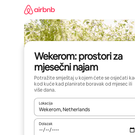
Prijeđi
na
sadržaj
Wekerom: prostori za
mjesečni najam
Potražite smještaj u kojem ćete se osjećati k
kod kuće kad planirate boravak od mjesec ili
više dana.
Lokacija
Kada budu dostupni rezultati, moći ćete ih pregle
Dolazak