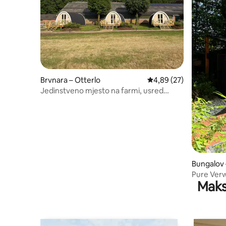
Brvnara – Otterlo
Prosječna ocjena: 4,89/
4,89 (27)
Jedinstveno mjesto na farmi, usred
Veluwea.
Bungalov
Pure Verw
Maks
apartman 