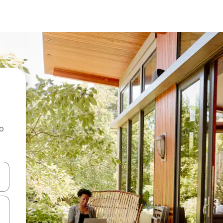
ao
dati koristeći se strelicama prema gore i prema dolje, kao i dodirom i