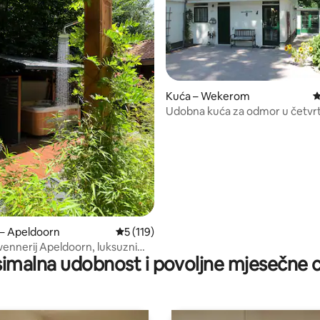
Kuća – Wekerom
P
Udobna kuća za odmor u četvrt
5, recenzija: 27
 – Apeldoorn
Prosječna ocjena: 5/5, recenzija: 119
5 (119)
ennerij Apeldoorn, luksuzni
imalna udobnost i povoljne mjesečne c
s jacuzzijem