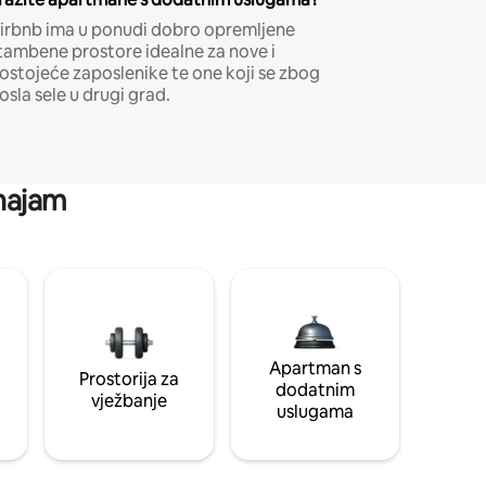
irbnb ima u ponudi dobro opremljene
tambene prostore idealne za nove i
ostojeće zaposlenike te one koji se zbog
osla sele u drugi grad.
 najam
Apartman s
Prostorija za
dodatnim
vježbanje
uslugama