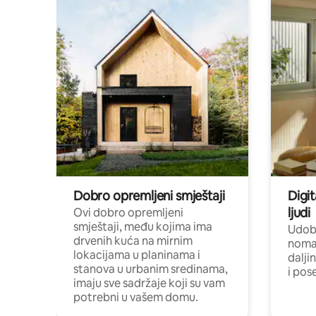
Dobro opremljeni smještaji
Digit
ljudi
Ovi dobro opremljeni
smještaji, među kojima ima
Udobn
drvenih kuća na mirnim
nomad
lokacijama u planinama i
dalji
stanova u urbanim sredinama,
i pos
imaju sve sadržaje koji su vam
potrebni u vašem domu.