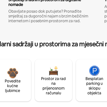
nomade
A
Obavljate posao dok putujete? Pronađite
s
smještaj za dugoročni najam s brzim bežičnim
p
internetom i posebnim prostorom za rad.
p
arni sadržaji u prostorima za mjesečni
Prostor za rad
Besplatan
Povedite
na
parking u
kućne
prijenosnom
sklopu
ljubimce
računalu
objekta