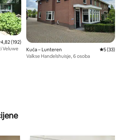
rosječna ocjena: 4,82/5, recenzija: 192
4,82 (192)
i Veluwe
Kuća – Lunteren
Prosječna ocjena: 5
5 (33)
Valkse Handelshuisje, 6 osoba
ijene