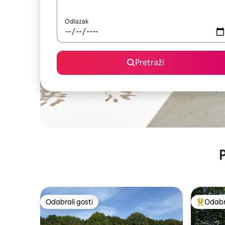
Odlazak
Pretraži
P
Odabrali gosti
Odabra
Odabrali gosti
Među naj