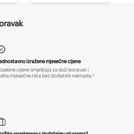
boravak
ednostavno izražene mjesečne cijene
osebne cijene smještaja za duži boravak i
edna mjesečna rata bez dodatnih naknada.*
ražite apartmane s dodatnim uslugama?