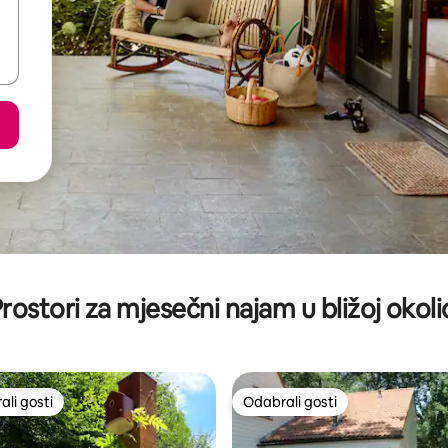
rostori za mjesečni najam u bližoj okoli
li gosti
Odabrali gosti
više rangiranima s oznakom „Odabrali gosti”
Odabrali gosti