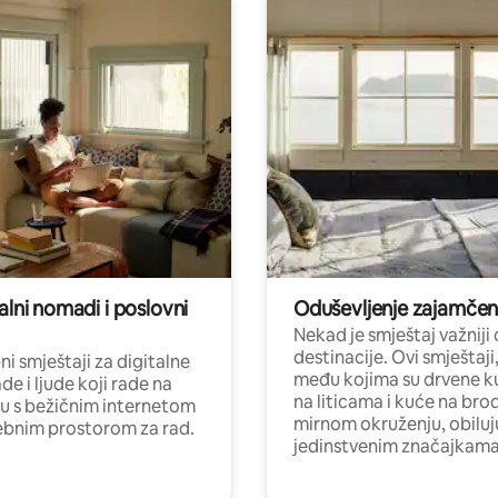
alni nomadi i poslovni
Oduševljenje zajamče
Nekad je smještaj važniji
destinacije. Ovi smještaji
i smještaji za digitalne
među kojima su drvene k
e i ljude koji rade na
na liticama i kuće na bro
nu s bežičnim internetom
mirnom okruženju, obiluj
ebnim prostorom za rad.
jedinstvenim značajkama