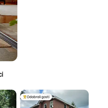
ci
Odabrali gosti
Među najviše rangiranima s oznakom „Odabrali gosti”