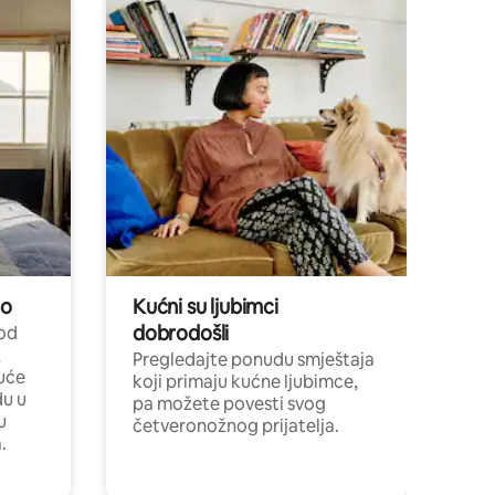
no
Kućni su ljubimci
dobrodošli
 od
,
Pregledajte ponudu smještaja
uće
koji primaju kućne ljubimce,
du u
pa možete povesti svog
u
četveronožnog prijatelja.
.