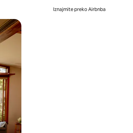
Iznajmite preko Airbnba
li prelaskom prstom po zaslonu.