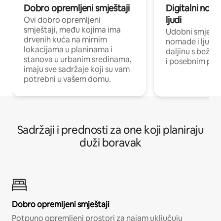
Dobro opremljeni smještaji
Digitalni noma
ljudi
Ovi dobro opremljeni
smještaji, među kojima ima
Udobni smještaj
drvenih kuća na mirnim
nomade i ljude 
lokacijama u planinama i
daljinu s bežič
stanova u urbanim sredinama,
i posebnim pro
imaju sve sadržaje koji su vam
potrebni u vašem domu.
Sadržaji i prednosti za one koji planiraju
duži boravak
Dobro opremljeni smještaji
Potpuno opremljeni prostori za najam uključuju