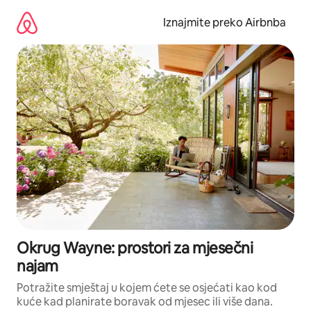
Prijeđi
na
Iznajmite preko Airbnba
sadržaj
Okrug Wayne: prostori za mjesečni
najam
Potražite smještaj u kojem ćete se osjećati kao kod
kuće kad planirate boravak od mjesec ili više dana.