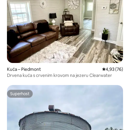
Kuća – Piedmont
Prosječna ocje
4,93 (76)
Drvena kuća s crvenim krovom na jezeru Clearwater
Superhost
Superhost