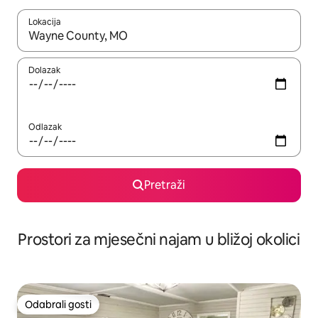
Lokacija
Kada budu dostupni rezultati, moći ćete ih pregledati koristeći
Dolazak
Odlazak
Pretraži
Prostori za mjesečni najam u bližoj okolici
Odabrali gosti
Odabrali gosti