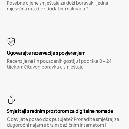
Posebne cijene smještaja za duži boravak i jedna
mjesečna rata bez dodatnih naknada.*
Ugovarajte rezervacije s povjerenjem
Recenzije naših pouzdanih gostiju i podrška 0 – 24
tijekom čitavog boravka u smještaju.
Smještaji s radnim prostorom za digitalne nomade
Obavljate posao dok putujete? Pronađite smještaj za
dugoročni najam s brzim bežičnim internetom i