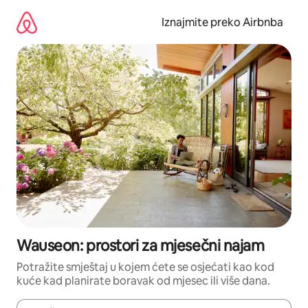
Prijeđi
na
Iznajmite preko Airbnba
sadržaj
Wauseon: prostori za mjesečni najam
Potražite smještaj u kojem ćete se osjećati kao kod
kuće kad planirate boravak od mjesec ili više dana.