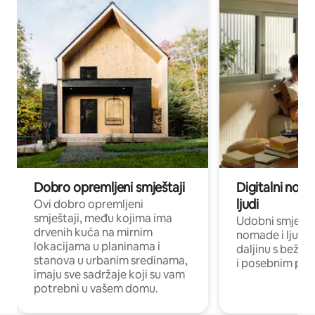
Dobro opremljeni smještaji
Digitalni noma
ljudi
Ovi dobro opremljeni
smještaji, među kojima ima
Udobni smještaj
drvenih kuća na mirnim
nomade i ljude 
lokacijama u planinama i
daljinu s bežič
stanova u urbanim sredinama,
i posebnim pro
imaju sve sadržaje koji su vam
potrebni u vašem domu.