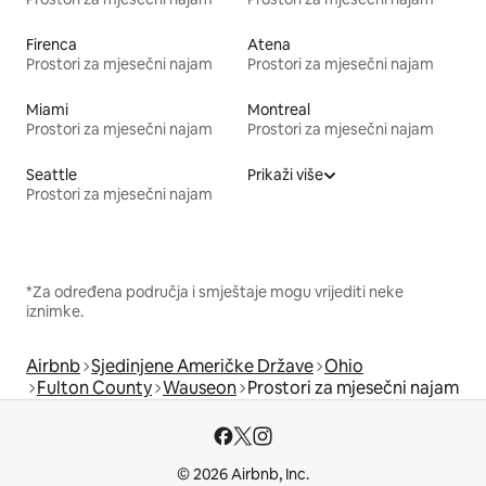
Firenca
Atena
Prostori za mjesečni najam
Prostori za mjesečni najam
Miami
Montreal
Prostori za mjesečni najam
Prostori za mjesečni najam
Seattle
Prikaži više
Prostori za mjesečni najam
*Za određena područja i smještaje mogu vrijediti neke
iznimke.
Airbnb
Sjedinjene Američke Države
Ohio
Fulton County
Wauseon
Prostori za mjesečni najam
© 2026 Airbnb, Inc.