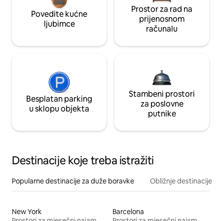
Prostor za rad na
Povedite kućne
prijenosnom
ljubimce
računalu
Stambeni prostori
Besplatan parking
za poslovne
u sklopu objekta
putnike
Destinacije koje treba istražiti
Popularne destinacije za duže boravke
Obližnje destinacije
New York
Barcelona
Prostori za mjesečni najam
Prostori za mjesečni najam