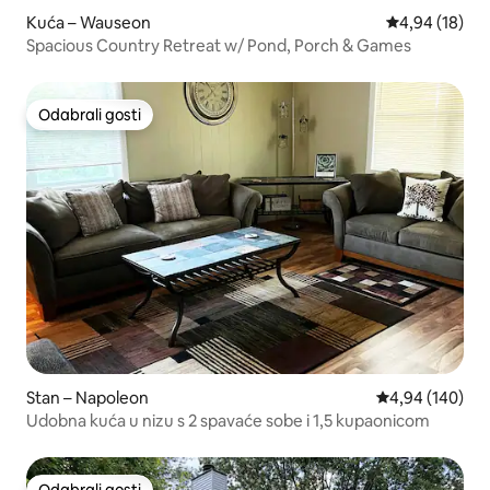
Kuća – Wauseon
Prosječna ocje
4,94 (18)
Spacious Country Retreat w/ Pond, Porch & Games
Odabrali gosti
Odabrali gosti
Stan – Napoleon
Prosječna ocjen
4,94 (140)
Udobna kuća u nizu s 2 spavaće sobe i 1,5 kupaonicom
Odabrali gosti