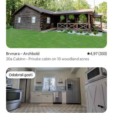
Brvnara – Archbold
Prosječna ocjen
4,97 (333)
20a Cabinn - Private cabin on 10 woodland acres
Odabrali gosti
Odabrali gosti