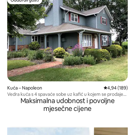
Odabrali gosti
Kuća – Napoleon
Prosječna ocjen
4,94 (189)
Vedra kuća s 4 spavaće sobe uz kafić u kojem se prodaje
Maksimalna udobnost i povoljne
sladoled
mjesečne cijene