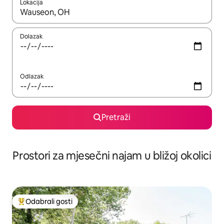
Lokacija
Kada budu dostupni rezultati, moći ćete ih pregledati koristeći
Dolazak
Odlazak
Pretraži
Prostori za mjesečni najam u bližoj okolici
Odabrali gosti
Među najviše rangiranima s oznakom „Odabrali gosti”