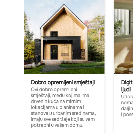
Dobro opremljeni smještaji
Digit
ljudi
Ovi dobro opremljeni
smještaji, među kojima ima
Udobn
drvenih kuća na mirnim
nomad
lokacijama u planinama i
dalji
stanova u urbanim sredinama,
i pos
imaju sve sadržaje koji su vam
potrebni u vašem domu.