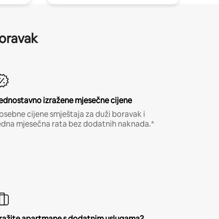
boravak
ednostavno izražene mjesečne cijene
osebne cijene smještaja za duži boravak i
edna mjesečna rata bez dodatnih naknada.*
ražite apartmane s dodatnim uslugama?