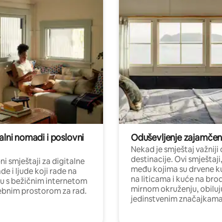
alni nomadi i poslovni
Oduševljenje zajamče
Nekad je smještaj važniji
destinacije. Ovi smještaji
i smještaji za digitalne
među kojima su drvene k
e i ljude koji rade na
na liticama i kuće na bro
nu s bežičnim internetom
mirnom okruženju, obiluj
ebnim prostorom za rad.
jedinstvenim značajkama