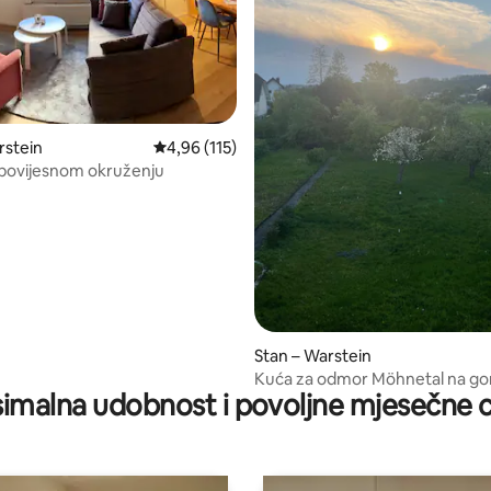
rstein
Prosječna ocjena: 4,96/5, recenzija: 115
4,96 (115)
povijesnom okruženju
5, recenzija: 33
Stan – Warstein
Kuća za odmor Möhnetal na g
imalna udobnost i povoljne mjesečne c
katu