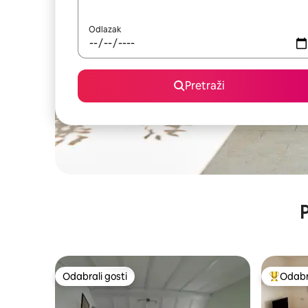
Odlazak
Pretraži
P
Odabrali gosti
Odabra
Odabrali gosti
Među naj