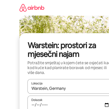
Prijeđi
na
sadržaj
Warstein: prostori za
mjesečni najam
Potražite smještaj u kojem ćete se osjećati k
kod kuće kad planirate boravak od mjesec ili
više dana.
Lokacija
Kada budu dostupni rezultati, moći ćete ih pregle
Dolazak