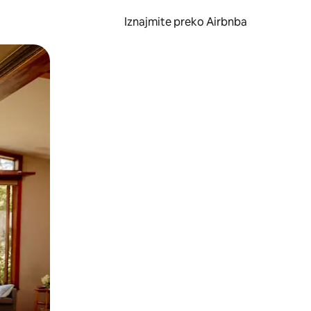
Iznajmite preko Airbnba
li prelaskom prstom po zaslonu.