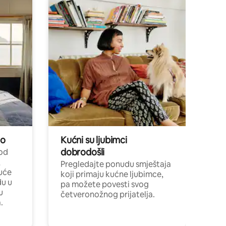
no
Kućni su ljubimci
dobrodošli
 od
,
Pregledajte ponudu smještaja
uće
koji primaju kućne ljubimce,
du u
pa možete povesti svog
u
četveronožnog prijatelja.
.