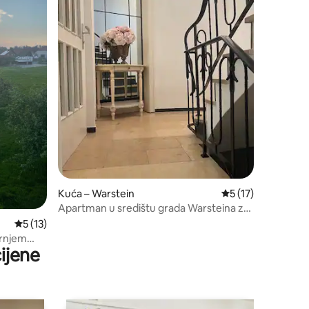
Kuća – Warstein
Prosječna ocjena: 5
5 (17)
Apartman u središtu grada Warsteina za
4 osobe
Prosječna ocjena: 5/5, recenzija: 13
5 (13)
ornjem
ijene