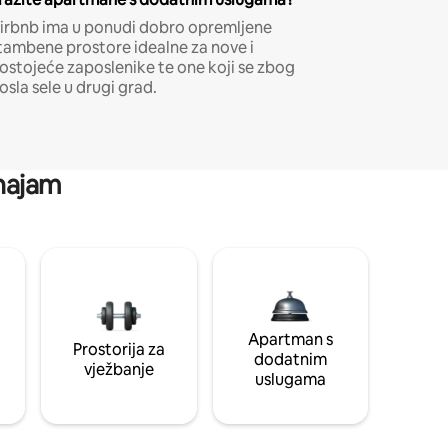
irbnb ima u ponudi dobro opremljene
tambene prostore idealne za nove i
ostojeće zaposlenike te one koji se zbog
osla sele u drugi grad.
 najam
Apartman s
Prostorija za
dodatnim
vježbanje
uslugama