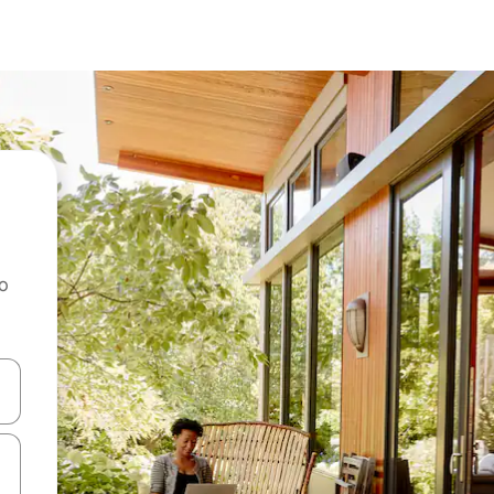
ao
dati koristeći se strelicama prema gore i prema dolje, kao i dodirom i