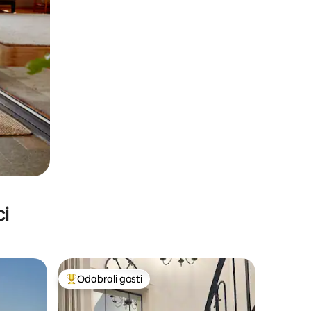
ci
Odabrali gosti
nakom „Odabrali gosti”
Među najviše rangiranima s oznakom „Odabrali gosti”