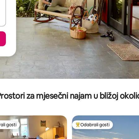
rostori za mjesečni najam u bližoj okoli
li gosti
Odabrali gosti
više rangiranima s oznakom „Odabrali gosti”
Među najviše rangiranima s oz