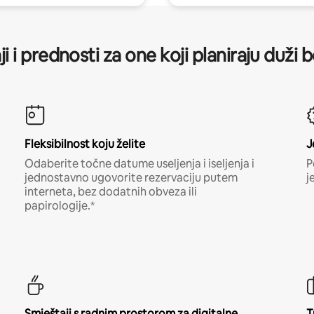
ji i prednosti za one koji planiraju duži 
Fleksibilnost koju želite
J
Odaberite točne datume useljenja i iseljenja i
P
jednostavno ugovorite rezervaciju putem
j
interneta, bez dodatnih obveza ili
papirologije.*
Smještaji s radnim prostorom za digitalne
T