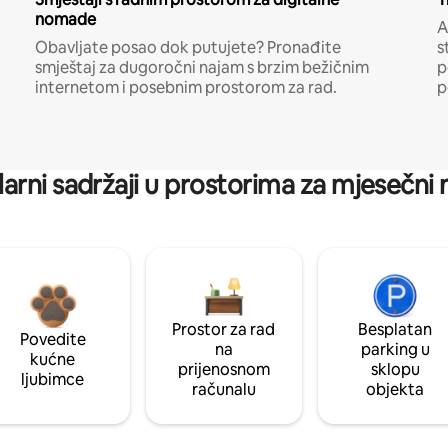
nomade
A
Obavljate posao dok putujete? Pronađite
s
smještaj za dugoročni najam s brzim bežičnim
p
internetom i posebnim prostorom za rad.
p
arni sadržaji u prostorima za mjesečni
Prostor za rad
Besplatan
Povedite
na
parking u
kućne
prijenosnom
sklopu
ljubimce
računalu
objekta