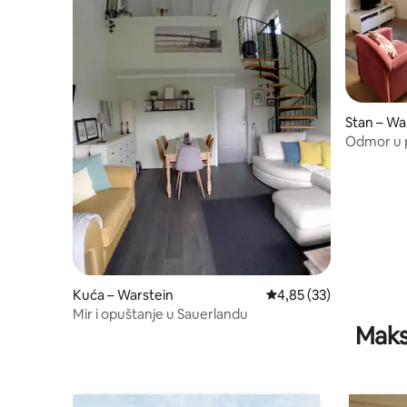
Stan – Wa
Odmor u 
Kuća – Warstein
Prosječna ocjena: 4,85/
4,85 (33)
Mir i opuštanje u Sauerlandu
Maks