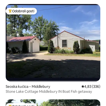
zabava
Odabrali gosti
Među najviše rangiranima s oznakom „Odabrali gosti”
Seoska kućica – Middlebury
Prosječna ocjen
4,83 (336)
Stone Lake Cottage Middlebury IN Boat Fish getaway