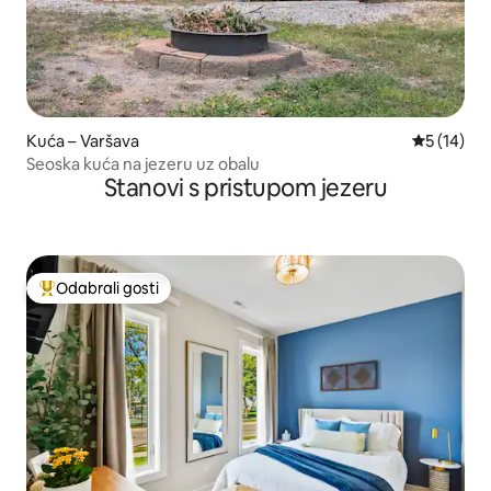
Kuća – Varšava
Prosječna 
5 (14)
Seoska kuća na jezeru uz obalu
Stanovi s pristupom jezeru
Odabrali gosti
Među najviše rangiranima s oznakom „Odabrali gosti”