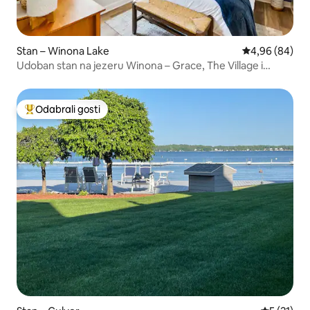
Stan – Winona Lake
Prosječna ocje
4,96 (84)
Udoban stan na jezeru Winona – Grace, The Village i
jezero!
Odabrali gosti
Među najviše rangiranima s oznakom „Odabrali gosti”