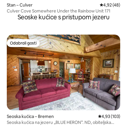
Stan – Culver
Prosječna ocje
4,92 (48)
Culver Cove Somewhere Under the Rainbow Unit 171
Seoske kućice s pristupom jezeru
Odabrali gosti
Odabrali gosti
Seoska kućica – Bremen
Prosječna ocjen
4,93 (103)
Seoska kućica na jezeru „BLUE HERON”. ND, obiteljska