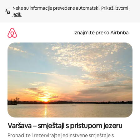
Prijeđi
Neke su informacije prevedene automatski. 
Prikaži izvorni 
na
jezik
sadržaj
Iznajmite preko Airbnba
Varšava – smještaji s pristupom jezeru
Pronađite i rezervirajte jedinstvene smještaje s