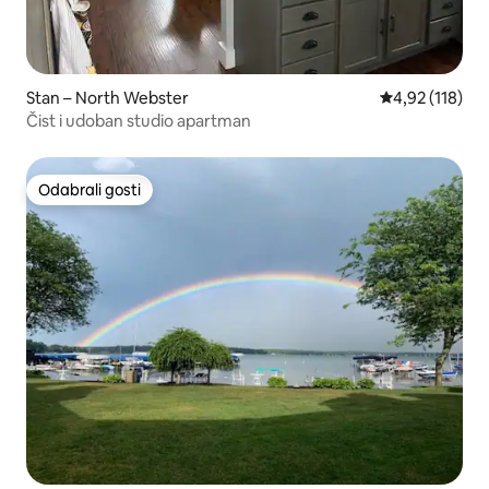
Stan – North Webster
Prosječna ocjen
4,92 (118)
Čist i udoban studio apartman
Odabrali gosti
Odabrali gosti