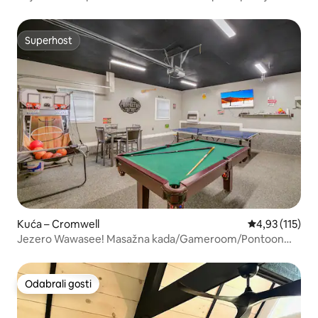
Winona
Superhost
Superhost
Kuća – Cromwell
Prosječna ocje
4,93 (115)
Jezero Wawasee! Masažna kada/Gameroom/Pontoon
Rental
Odabrali gosti
Odabrali gosti