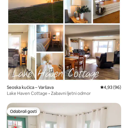
Seoska kućica – Varšava
Prosječna ocje
4,93 (96)
Lake Haven Cottage • Zabavni ljetni odmor
Odabrali gosti
Odabrali gosti