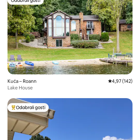
Odabrali gosti
Odabrali gosti
Kuća – Roann
Prosječna ocjen
4,97 (142)
Lake House
Odabrali gosti
Među najviše rangiranima s oznakom „Odabrali gosti”