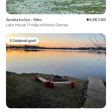
Seoska kućica – Niles
Prosječna ocjen
4,98 (130)
Lake House 11 milja od Notre Damea
Odabrali gosti
Među najviše rangiranima s oznakom „Odabrali gosti”