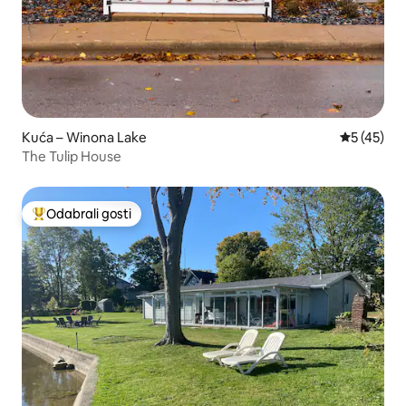
Kuća – Winona Lake
Prosječna 
5 (45)
The Tulip House
Odabrali gosti
Među najviše rangiranima s oznakom „Odabrali gosti”