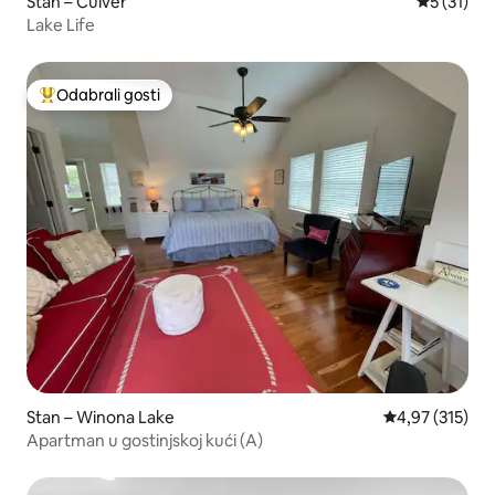
Stan – Culver
Prosječna 
5 (31)
Lake Life
Odabrali gosti
Među najviše rangiranima s oznakom „Odabrali gosti”
Stan – Winona Lake
Prosječna ocjen
4,97 (315)
Apartman u gostinjskoj kući (A)