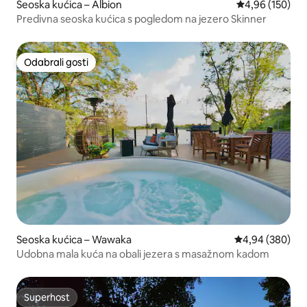
Seoska kućica – Albion
Prosječna ocjen
4,96 (150)
Predivna seoska kućica s pogledom na jezero Skinner
Odabrali gosti
Odabrali gosti
Seoska kućica – Wawaka
Prosječna ocjen
4,94 (380)
Udobna mala kuća na obali jezera s masažnom kadom
Superhost
Superhost