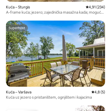
Kuća – Sturgis
Prosječna ocjen
4,91 (234)
A-frame kuća; jezero; zajednička masažna kada; moguće
je dovesti kućne ljubimce; niska naknada
Superhost
Superhost
Kuća – Varšava
Prosječna o
4,8 (5)
Kuća uz jezero s pristaništem, ognjištem i kajacima