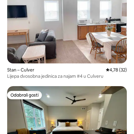
Stan – Culver
Prosječna ocje
4,78 (32)
Lijepa dvosobna jedinica za najam #4 u Culveru
Odabrali gosti
Odabrali gosti