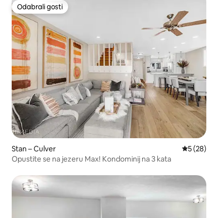
Odabrali gosti
Odabrali gosti
Stan – Culver
Prosječna o
5 (28)
Opustite se na jezeru Max! Kondominij na 3 kata