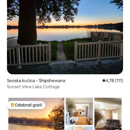
Seoska kućica – Shipshewana
Prosječna ocje
4,78 (111)
Sunset View Lake Cottage
Odabrali gosti
Među najviše rangiranima s oznakom „Odabrali gosti”