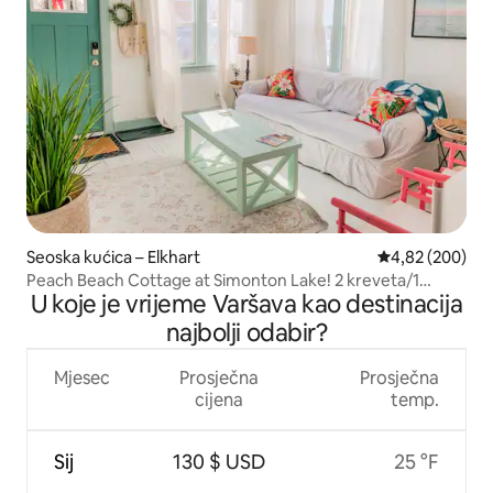
Seoska kućica – Elkhart
Prosječna ocjen
4,82 (200)
Peach Beach Cottage at Simonton Lake! 2 kreveta/1
U koje je vrijeme Varšava kao destinacija
kupaonica
najbolji odabir?
Mjesec
Prosječna
Prosječna
cijena
temp.
Sij
130 $ USD
25 °F