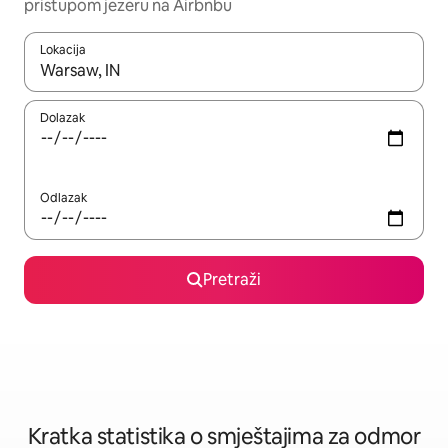
pristupom jezeru na Airbnbu
Lokacija
Kada budu dostupni rezultati, moći ćete ih pregledati koristeći
Dolazak
Odlazak
Pretraži
Kratka statistika o smještajima za odmor