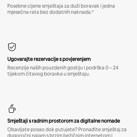
Posebne cijene smještaja za duži boravak i jedna
mjesečna rata bez dodatnih naknada.*
Ugovarajte rezervacije s povjerenjem
Recenzije naših pouzdanih gostiju i podrška 0 – 24
tijekom čitavog boravka u smještaju.
Smještaji s radnim prostorom za digitalne nomade
Obavljate posao dok putujete? Pronađite smještaj za
dugoročni najam s brzim bežičnim internetom i