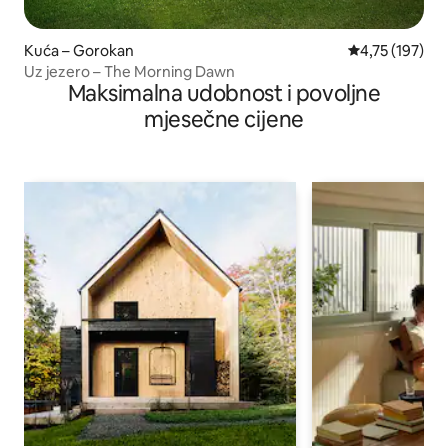
Kuća – Gorokan
Prosječna ocjen
4,75 (197)
Uz jezero – The Morning Dawn
Maksimalna udobnost i povoljne
mjesečne cijene