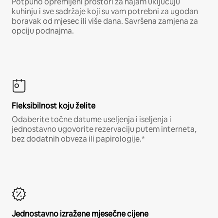
Potpuno opremljeni prostori za najam uključuju
kuhinju i sve sadržaje koji su vam potrebni za ugodan
boravak od mjesec ili više dana. Savršena zamjena za
opciju podnajma.
Fleksibilnost koju želite
Odaberite točne datume useljenja i iseljenja i
jednostavno ugovorite rezervaciju putem interneta,
bez dodatnih obveza ili papirologije.*
Jednostavno izražene mjesečne cijene