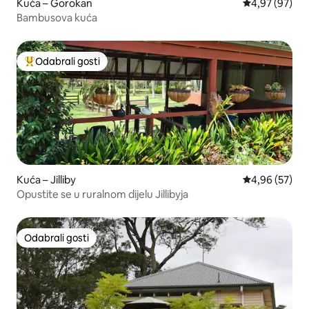
Kuća – Gorokan
Prosječna ocje
4,97 (97)
Bambusova kuća
Odabrali gosti
Među najviše rangiranima s oznakom „Odabrali gosti”
Kuća – Jilliby
Prosječna ocje
4,96 (57)
Opustite se u ruralnom dijelu Jillibyja
Odabrali gosti
Odabrali gosti