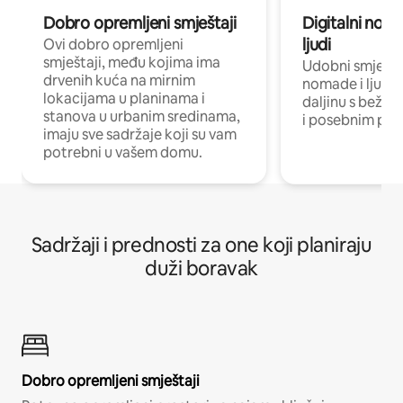
Dobro opremljeni smještaji
Digitalni noma
ljudi
Ovi dobro opremljeni
smještaji, među kojima ima
Udobni smještaj
drvenih kuća na mirnim
nomade i ljude 
lokacijama u planinama i
daljinu s bežič
stanova u urbanim sredinama,
i posebnim pro
imaju sve sadržaje koji su vam
potrebni u vašem domu.
Sadržaji i prednosti za one koji planiraju
duži boravak
Dobro opremljeni smještaji