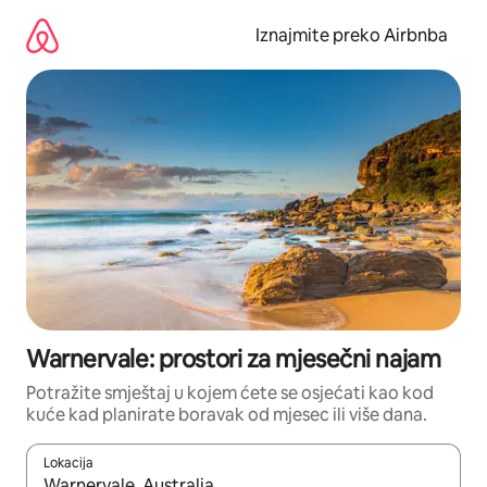
Prijeđi
na
Iznajmite preko Airbnba
sadržaj
Warnervale: prostori za mjesečni najam
Potražite smještaj u kojem ćete se osjećati kao kod
kuće kad planirate boravak od mjesec ili više dana.
Lokacija
Kada budu dostupni rezultati, moći ćete ih pregledati koristeći