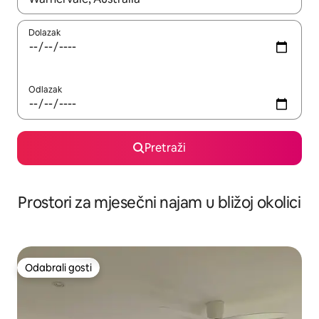
Dolazak
Odlazak
Pretraži
Prostori za mjesečni najam u bližoj okolici
Odabrali gosti
Odabrali gosti