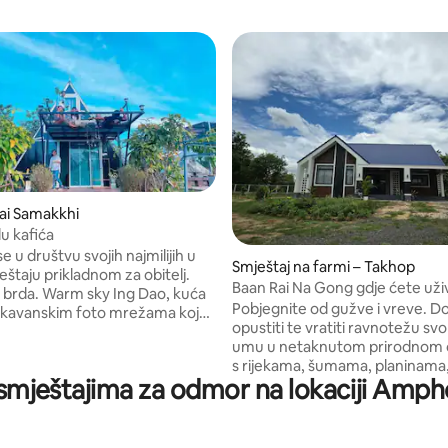
ai Samakkhi
lu kafića
e u društvu svojih najmilijih u
Smještaj na farmi – Takhop
štaju prikladnom za obitelj.
Baan Rai Na Gong gdje ćete uživ
 brda. Warm sky Ing Dao, kuća
prirodi
Pobjegnite od gužve i vreve. D
u s kavanskim foto mrežama koja
opustiti te vratiti ravnotežu svom
na dobroj lokaciji. Vrlo novo. Za
umu u netaknutom prirodnom 
nadalje naplaćuje se dodatna
s rijekama, šumama, planinama
00 bahta po osobi. U kući može
u smještajima za odmor na lokaciji A
hramovima i toplim, gostoljubi
do 6 osoba. Uštedite na šatorima
smještajima u privatnim kućans
e. Roštilj. Hladno vrijeme
kao i raznovrsnim aktivnostima
jele godine. Čista kupaonica,
možete uživati. Wi-Fi je dostup
ho. Postoji bojler. Postoji terasa