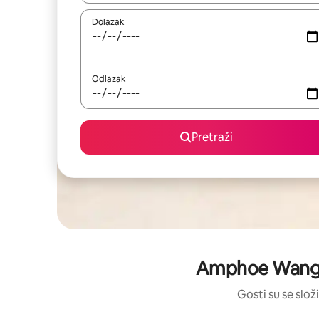
Dolazak
Odlazak
Pretraži
Amphoe Wang N
Gosti su se složi