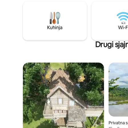
bračna kreveta (širine 180 – 220 cm) (u
oko vatre
privatnoj kupaonici), 2 bračna kreveta
svinjetinu
(širine 150 – 179 cm) (za 4 osobe) Dodatni
djecu. Mo
gost: 800 THB po osobi (plaća se u vili)
ljubimcim
Privatni bazen | Prostran dnevni boravak i
@ Wangn
Kuhinja
Wi-F
kuhinja ✔ Prijava: 15:00 | Odjava: 11:45
(fleksibilno ako nema rezervacija prije ili
poslije) ✔ Polog: 5000 THB (povratni)
Drugi sja
Privatna 