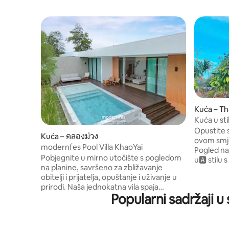
Kuća – Th
Kuća u sti
Opustite s
Kuća – คลองม่วง
ovom smje
modernfes Pool Villa KhaoYai
Pogled na
Pobjegnite u mirno utočište s pogledom
u🅰️ stil
na planine, savršeno za zbližavanje
se nalazi 
obitelji i prijatelja, opuštanje i uživanje u
5. osobu 
prirodi. Naša jednokatna vila spaja
cijena. 4
Popularni sadržaji 
otvorene društvene prostore s privatnim
boraviti 
prostorima za odmor i tako postiže
ispred kuć
savršenu ravnotežu. 3 spavaće sobe + 3
tijekom ci
kupaonice | Za 8 osoba (maks. 12) 2
mokro i su