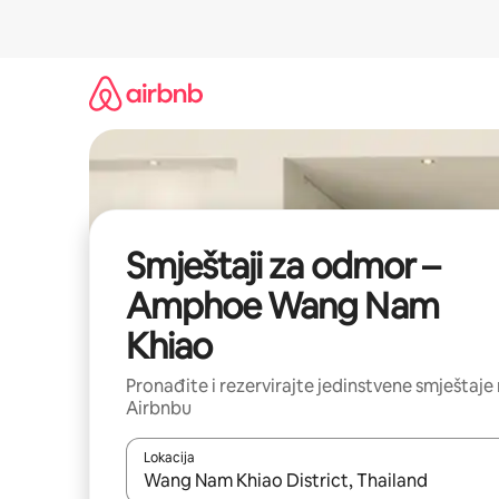
Prijeđi
na
sadržaj
Smještaji za odmor –
Amphoe Wang Nam
Khiao
Pronađite i rezervirajte jedinstvene smještaje
Airbnbu
Lokacija
Kada budu dostupni rezultati, moći ćete ih pregle