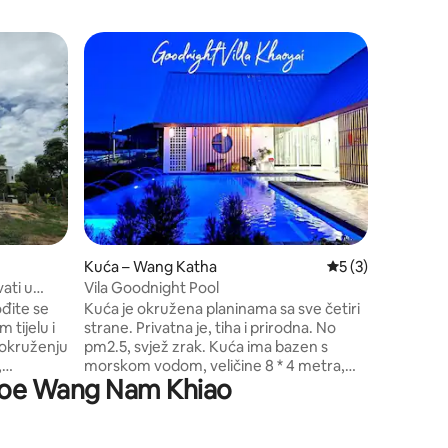
Vila – K
Odabral
Odabral
Maryland 
Maryland 
mjesto je
mirnom i
volite ru
ovdje mo
Možete pr
vlastitom
englesko
lijepim 
Kuća – Wang Katha
Prosječna ocjena: 
5 (3)
povjetarc
će borava
ati u
Vila Goodnight Pool
obitelji i
ođite se
Kuća je okružena planinama sa sve četiri
 tijelu i
strane. Privatna je, tiha i prirodna. No
okruženju
pm2.5, svjež zrak. Kuća ima bazen s
,
morskom vodom, veličine 8 * 4 metra,
mphoe Wang Nam Khiao
vim
dubine 1,2 metra. Kuća ima ukupno 4
tvima,
spavaće sobe, 3 kupaonice, ukupno 6
 u kojima
kreveta i može primiti do 10 osoba. U
an 24 sata
blizini se nalaze kafići, kafići. 12