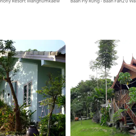
phony Resort Wangnumkaew
Baan Ply Rung - Baan Fah2 u 
Khiao