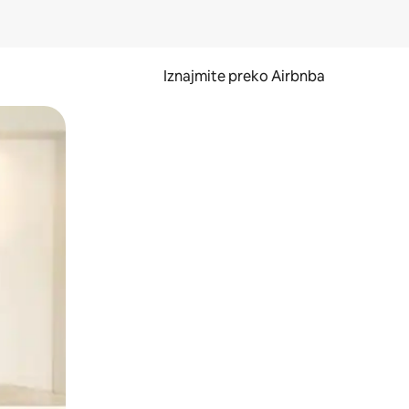
Iznajmite preko Airbnba
li prelaskom prstom po zaslonu.