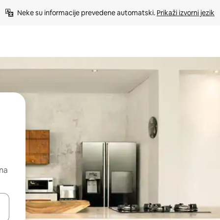
Neke su informacije prevedene automatski. 
Prikaži izvorni jezik
 na
dati koristeći se strelicama prema gore i prema dolje, kao i dodirom i