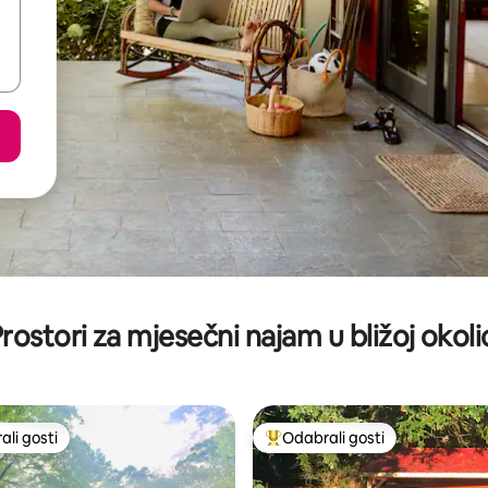
rostori za mjesečni najam u bližoj okoli
li gosti
Odabrali gosti
više rangiranima s oznakom „Odabrali gosti”
Među najviše rangiranima s oz