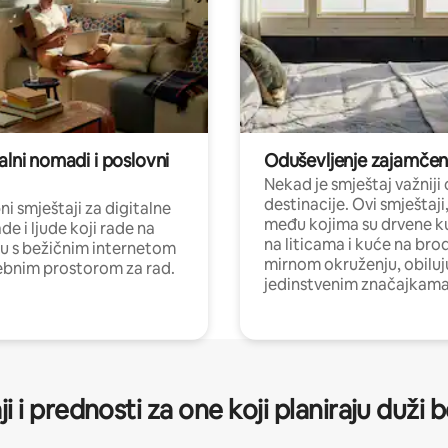
alni nomadi i poslovni
Oduševljenje zajamče
Nekad je smještaj važniji
destinacije. Ovi smještaji
i smještaji za digitalne
među kojima su drvene k
e i ljude koji rade na
na liticama i kuće na bro
nu s bežičnim internetom
mirnom okruženju, obiluj
ebnim prostorom za rad.
jedinstvenim značajkama
ji i prednosti za one koji planiraju duži 