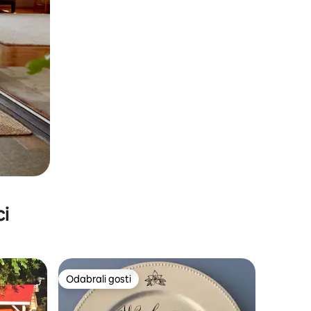
ci
Odabrali gosti
nakom „Odabrali gosti”
Odabrali gosti