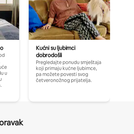
no
Kućni su ljubimci
dobrodošli
 od
,
Pregledajte ponudu smještaja
uće
koji primaju kućne ljubimce,
du u
pa možete povesti svog
u
četveronožnog prijatelja.
.
boravak