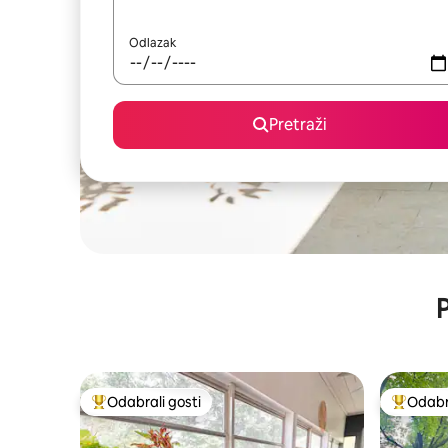
Odlazak
Pretraži
P
Odabrali gosti
Odabra
Među najviše rangiranima s oznakom „Odabrali gosti”
Među naj