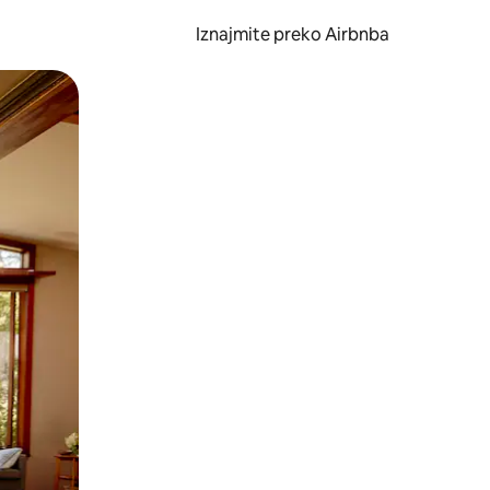
Iznajmite preko Airbnba
li prelaskom prstom po zaslonu.