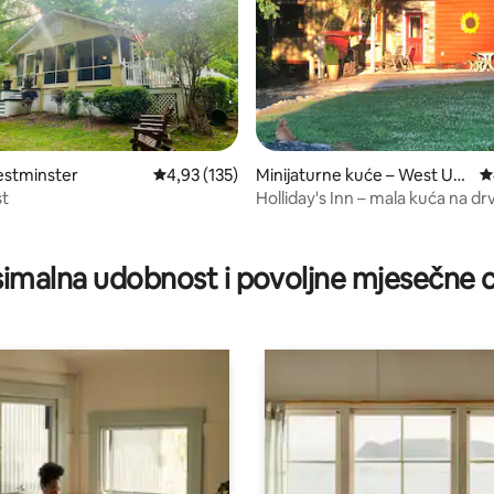
5, recenzija: 83
estminster
Prosječna ocjena: 4,93/5, recenzija: 135
4,93 (135)
Minijaturne kuće – West Uni
P
on
st
Holliday's Inn – mala kuća na dr
imalna udobnost i povoljne mjesečne c