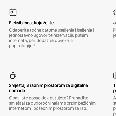
Fleksibilnost koju želite
J
Odaberite točne datume useljenja i iseljenja i
P
jednostavno ugovorite rezervaciju putem
j
interneta, bez dodatnih obveza ili
papirologije.*
Smještaji s radnim prostorom za digitalne
T
nomade
p
Obavljate posao dok putujete? Pronađite
A
smještaj za dugoročni najam s brzim bežičnim
s
internetom i posebnim prostorom za rad.
p
p