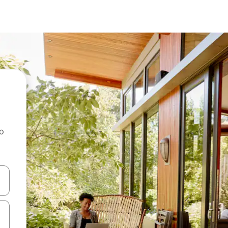
ao
dati koristeći se strelicama prema gore i prema dolje, kao i dodirom i