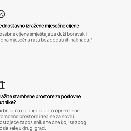
ednostavno izražene mjesečne cijene
osebne cijene smještaja za duži boravak i
edna mjesečna rata bez dodatnih naknada.*
ražite stambene prostore za poslovne
utnike?
irbnb ima u ponudi dobro opremljene
tambene prostore idealne za nove i
ostojeće zaposlenike te one koji se zbog
osla sele u drugi grad.