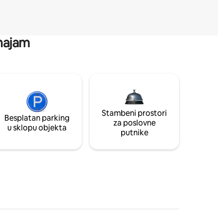
 najam
Stambeni prostori
Besplatan parking
za poslovne
u sklopu objekta
putnike