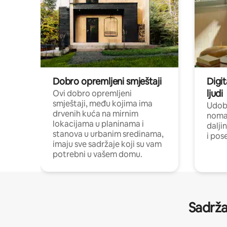
Dobro opremljeni smještaji
Digit
ljudi
Ovi dobro opremljeni
smještaji, među kojima ima
Udobn
drvenih kuća na mirnim
nomad
lokacijama u planinama i
dalji
stanova u urbanim sredinama,
i pos
imaju sve sadržaje koji su vam
potrebni u vašem domu.
Sadrža