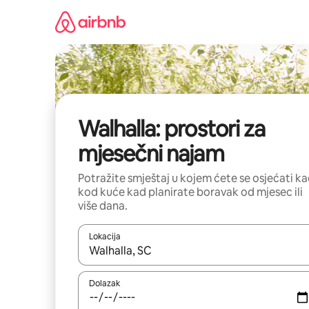
Prijeđi
na
sadržaj
Walhalla: prostori za
mjesečni najam
Potražite smještaj u kojem ćete se osjećati k
kod kuće kad planirate boravak od mjesec ili
više dana.
Lokacija
Kada budu dostupni rezultati, moći ćete ih pregle
Dolazak