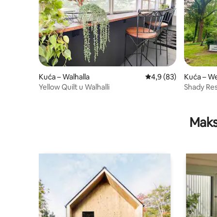
Kuća – Walhalla
Prosječna ocjena: 4,9/
4,9 (83)
Kuća – W
Yellow Quilt u Walhalli
Shady Re
Maks