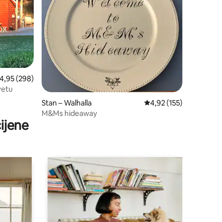
rosječna ocjena: 4,95/5, recenzija: 298
4,95 (298)
vetu
Stan – Walhalla
Prosječna ocjena: 4,92/
4,92 (155)
M&Ms hideaway
ijene