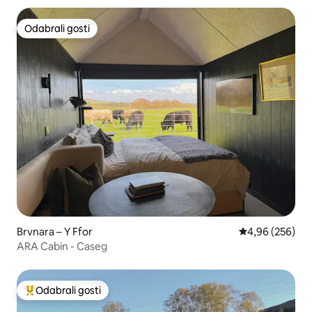
Odabrali gosti
Odabrali gosti
Brvnara – Y Ffor
Prosječna ocjen
4,96 (256)
ARA Cabin - Caseg
Odabrali gosti
Među najviše rangiranima s oznakom „Odabrali gosti”