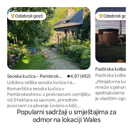
Odabrali gosti
Odabrali gosti
Među najviše rangiranima s oznakom „Odabrali gosti”
Među najviše ran
Pastirska koliba –
Pastirska koliba, 
Seoska kućica – Pembrokes
Prosječna ocjena: 4,97/5, recenzi
4,97 (492)
kada i pogled na 
„Minijaturna kuća”,
hire
Udobna velška seoska kućica na
mreže s panoram
idiličnom imanju od 3 hektara
Romantična seoska kućica u
spektakularne Bre
Pembrokeshireu u prekrasnom zemljištu
je vlastitim ograđ
od 3 hektara sa saunom, prirodnim
smješten u privat
jezercem za plivanje (ovisno o kiši),
„Oliveduck Hut” sa
Popularni sadržaji u smještajima za
igraonicom i kajacima. Brdo hoda na
parove ili samce koj
pragu, zapanjujuće plaže i litice u blizini.
odmor na lokaciji Wales
tvrtku. Idealan „b
Promatrajte zvijezde iz udobnog
istražujete Naciona
bračnog kreveta. Ušuškajte se pored
Zapalite vatru i op