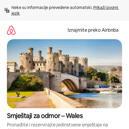
Prijeđi
Neke su informacije prevedene automatski. 
Prikaži izvorni 
na
jezik
sadržaj
Iznajmite preko Airbnba
Smještaji za odmor – Wales
Pronađite i rezervirajte jedinstvene smještaje na