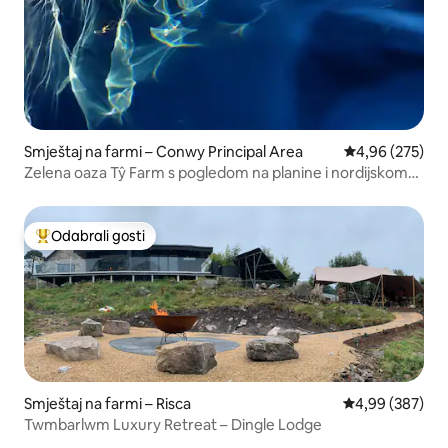
Smještaj na farmi – Conwy Principal Area
Prosječna ocjen
4,96 (275)
Zelena oaza Tŷ Farm s pogledom na planine i nordijskom
hidromasažnom kadom
Odabrali gosti
Među najviše rangiranima s oznakom „Odabrali gosti”
Smještaj na farmi – Risca
Prosječna ocjen
4,99 (387)
Twmbarlwm Luxury Retreat – Dingle Lodge