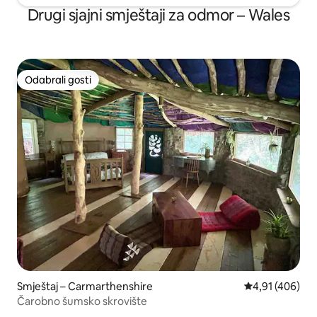
Drugi sjajni smještaji za odmor – Wales
Odabrali gosti
Odabrali gosti
Smještaj – Carmarthenshire
Prosječna ocjen
4,91 (406)
Čarobno šumsko skrovište