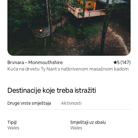
Brvnara – Monmouthshire
Prosječna oc
5 (147)
Kuća na drvetu Ty Nant s natkrivenom masažnom kadom
Destinacije koje treba istražiti
Druge vrste smještaja
Aktivnosti
Tipiji
Smještaji uz obalu
Wales
Wales