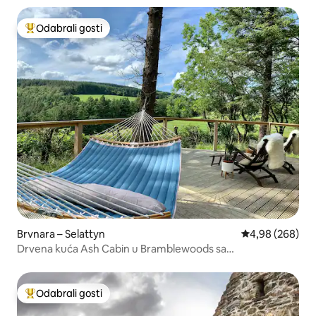
Odabrali gosti
Među najviše rangiranima s oznakom „Odabrali gosti”
Brvnara – Selattyn
Prosječna ocjen
4,98 (268)
Drvena kuća Ash Cabin u Bramblewoods sa
spektakularnim pogledom
Odabrali gosti
Među najviše rangiranima s oznakom „Odabrali gosti”