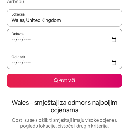
Airbnbu
Lokacija
Kada budu dostupni rezultati, moći ćete ih pregledati koristeći
Dolazak
Odlazak
Pretraži
Wales – smještaji za odmor s najboljim
ocjenama
Gosti su se složili: ti smještaji imaju visoke ocjene u
pogledu lokacije, čistoće i drugih kriterija.