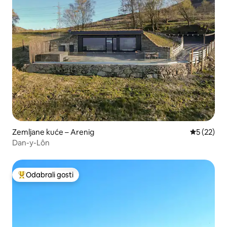
Zemljane kuće – Arenig
Prosječna 
5 (22)
Dan-y-Lôn
Odabrali gosti
Među najviše rangiranima s oznakom „Odabrali gosti”