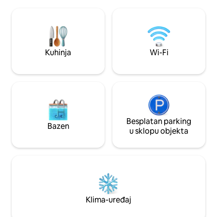
štednjaka na drva (besplatno drvo).
hidromasažnoj kad
Velika kupaonica s kadom, tušem i
zvijezde na nevj
podnim grijanjem. Dobro opremljena
nebu ili jednostavn
kuhinja s aparatom za kavu. Natkriveni
veličanstvenom Pe
vanjski prostor za sjedenje s ognjištem i
(ili se oporavljate
roštiljem. Optički internet, pametni TV
Kuhinja
Wi-Fi
(Netflix itd.). Dva dobro odgojena psa su
dobrodošla.
Besplatan parking
Bazen
u sklopu objekta
Klima-uređaj