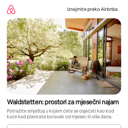
Prijeđi
na
Iznajmite preko Airbnba
sadržaj
Waldstetten: prostori za mjesečni najam
Potražite smještaj u kojem ćete se osjećati kao kod
kuće kad planirate boravak od mjesec ili više dana.