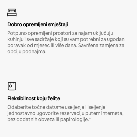
Dobro opremljeni smještaji
Potpuno opremljeni prostori za najam uključuju
kuhinju i sve sadržaje koji su vam potrebni za ugodan
boravak od mjesec ili više dana. Savršena zamjena za
opciju podnajma.
Fleksibilnost koju želite
Odaberite točne datume useljenja i iseljenja i
jednostavno ugovorite rezervaciju putem interneta,
bez dodatnih obveza ili papirologije.*