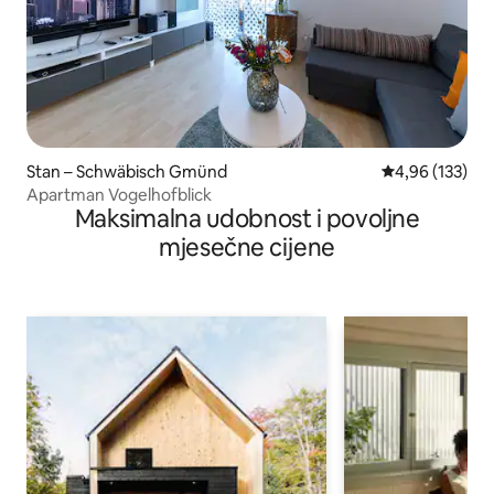
Stan – Schwäbisch Gmünd
Prosječna ocjen
4,96 (133)
Apartman Vogelhofblick
Maksimalna udobnost i povoljne
mjesečne cijene