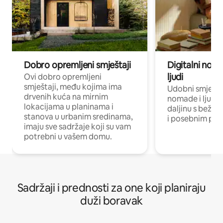
Dobro opremljeni smještaji
Digitalni noma
ljudi
Ovi dobro opremljeni
smještaji, među kojima ima
Udobni smještaj
drvenih kuća na mirnim
nomade i ljude 
lokacijama u planinama i
daljinu s bežič
stanova u urbanim sredinama,
i posebnim pro
imaju sve sadržaje koji su vam
potrebni u vašem domu.
Sadržaji i prednosti za one koji planiraju
duži boravak