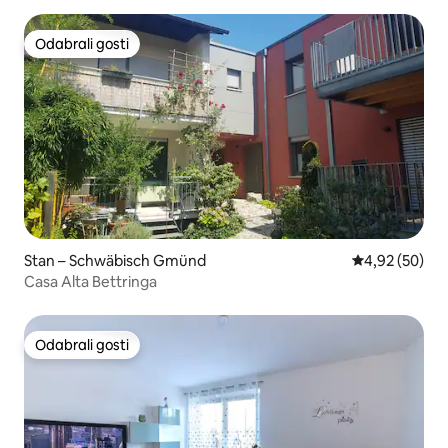
Odabrali gosti
Odabrali gosti
Stan – Schwäbisch Gmünd
Prosječna ocje
4,92 (50)
Casa Alta Bettringa
Odabrali gosti
Odabrali gosti