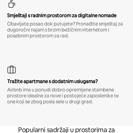
Smještaji s radnim prostorom za digitalne nomade
Obavljate posao dok putujete? Pronađite smještaj za
dugoročni najam s brzim bežičnim internetom i
posebnim prostorom za rad.
Tražite apartmane s dodatnim uslugama?
Airbnb ima u ponudi dobro opremljene stambene
prostore idealne za nove i postojeće zaposlenike te
one koji se zbog posla sele u drugi grad.
Popularni sadržaji u prostorima za