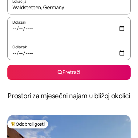
Lokacija
Kada budu dostupni rezultati, moći ćete ih pregledati koristeći
Dolazak
Odlazak
Pretraži
Prostori za mjesečni najam u bližoj okolici
Odabrali gosti
Među najviše rangiranima s oznakom „Odabrali gosti”