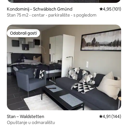
Kondominij – Schwäbisch Gmünd
Prosječna ocjen
4,95 (101)
Stan 75 m2 - centar - parkiralište - s pogledom
Odabrali gosti
Odabrali gosti
Stan – Waldstetten
Prosječna ocjen
4,91 (144)
Opuštanje u odmaralištu