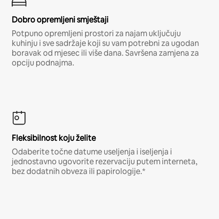
Dobro opremljeni smještaji
Potpuno opremljeni prostori za najam uključuju
kuhinju i sve sadržaje koji su vam potrebni za ugodan
boravak od mjesec ili više dana. Savršena zamjena za
opciju podnajma.
Fleksibilnost koju želite
Odaberite točne datume useljenja i iseljenja i
jednostavno ugovorite rezervaciju putem interneta,
bez dodatnih obveza ili papirologije.*