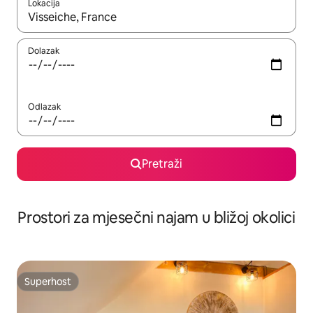
Lokacija
Kada budu dostupni rezultati, moći ćete ih pregledati koristeći
Dolazak
Odlazak
Pretraži
Prostori za mjesečni najam u bližoj okolici
Superhost
Superhost