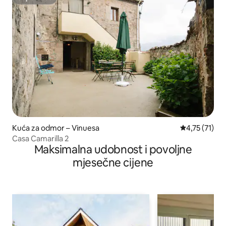
Superhost
Kuća za odmor – Vinuesa
Prosječna ocj
4,75 (71)
Casa Camarilla 2
Maksimalna udobnost i povoljne
mjesečne cijene