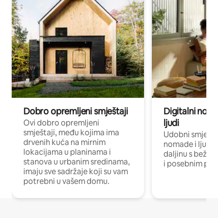
Dobro opremljeni smještaji
Digitalni noma
ljudi
Ovi dobro opremljeni
smještaji, među kojima ima
Udobni smještaj
drvenih kuća na mirnim
nomade i ljude 
lokacijama u planinama i
daljinu s bežič
stanova u urbanim sredinama,
i posebnim pro
imaju sve sadržaje koji su vam
potrebni u vašem domu.