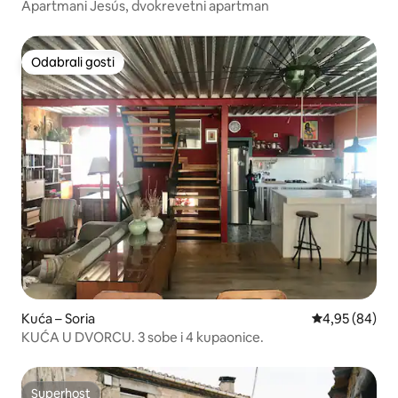
Apartmani Jesús, dvokrevetni apartman
Odabrali gosti
Odabrali gosti
Kuća – Soria
Prosječna ocje
4,95 (84)
KUĆA U DVORCU. 3 sobe i 4 kupaonice.
Superhost