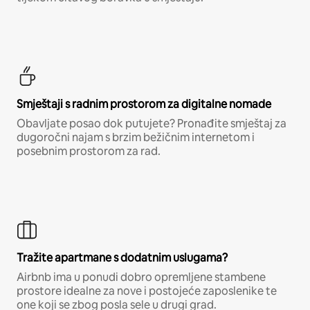
Smještaji s radnim prostorom za digitalne nomade
Obavljate posao dok putujete? Pronađite smještaj za
dugoročni najam s brzim bežičnim internetom i
posebnim prostorom za rad.
Tražite apartmane s dodatnim uslugama?
Airbnb ima u ponudi dobro opremljene stambene
prostore idealne za nove i postojeće zaposlenike te
one koji se zbog posla sele u drugi grad.