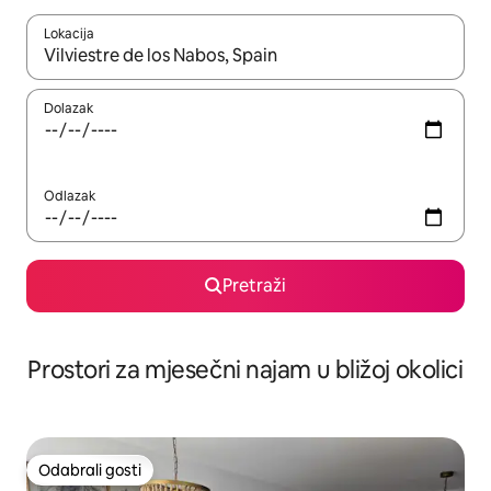
Lokacija
Kada budu dostupni rezultati, moći ćete ih pregledati koristeći
Dolazak
Odlazak
Pretraži
Prostori za mjesečni najam u bližoj okolici
Odabrali gosti
Odabrali gosti