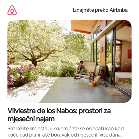
Prijeđi
na
Iznajmite preko Airbnba
sadržaj
Vilviestre de los Nabos: prostori za
mjesečni najam
Potražite smještaj u kojem ćete se osjećati kao kod
kuće kad planirate boravak od mjesec ili više dana.