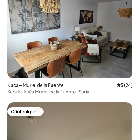
Kuća – Muriel de la Fuente
Prosječna o
5 (24)
Seoska kuća Muriel de la Fuente "Soria
Odabrali gosti
Odabrali gosti