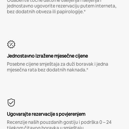
Odaberite točne datume useljenja i iseljenja i
jednostavno ugovorite rezervaciju putem interneta,
bez dodatnih obveza ili papirologije.*
Jednostavno izražene mjesečne cijene
Posebne cijene smještaja za duži boravak i jedna
mjesečna rata bez dodatnih naknada.*
Ugovarajte rezervacije s povjerenjem
Recenzije naših pouzdanih gostiju i podrška 0 – 24
tijekom čitavog boravka u smještaju.