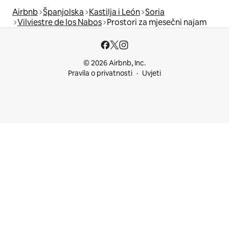
Airbnb
Španjolska
Kastilja i León
Soria
Vilviestre de los Nabos
Prostori za mjesečni najam
© 2026 Airbnb, Inc.
Pravila o privatnosti
Uvjeti