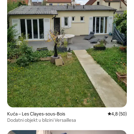
Kuća – Les Clayes-sous-Bois
Prosječna ocj
4,8 (50)
Dodatni objekt u blizini Versaillesa