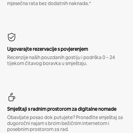
mjesečna rata bez dodatnih naknada.*
Ugovarajte rezervacije s povjerenjem
Recenzije naših pouzdanih gostiju i podrška 0 – 24
tijekom čitavog boravka u smještaju.
Smještaji s radnim prostorom za digitalne nomade
Obavljate posao dok putujete? Pronađite smještaj za
dugoročni najam s brzim bežičnim internetom i
posebnim prostorom za rad.