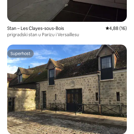
Stan – Les Clayes-sous-Bois
Prosječna ocje
4,88 (16)
prigradski stan u Parizu i Versaillesu
Superhost
Superhost