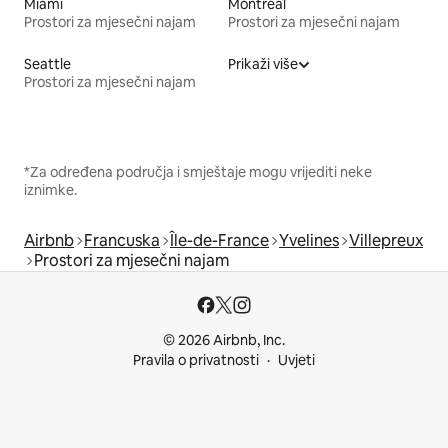
Miami
Montreal
Prostori za mjesečni najam
Prostori za mjesečni najam
Seattle
Prikaži više
Prostori za mjesečni najam
*Za određena područja i smještaje mogu vrijediti neke
iznimke.
Airbnb
Francuska
Île-de-France
Yvelines
Villepreux
Prostori za mjesečni najam
© 2026 Airbnb, Inc.
Pravila o privatnosti
Uvjeti