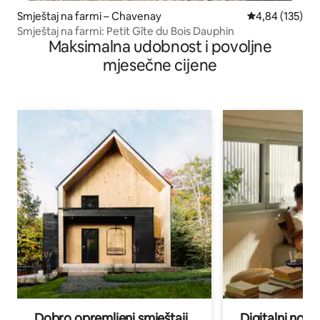
Smještaj na farmi – Chavenay
Prosječna ocjen
4,84 (135)
Smještaj na farmi: Petit Gîte du Bois Dauphin
Maksimalna udobnost i povoljne
mjesečne cijene
Dobro opremljeni smještaji
Digitalni noma