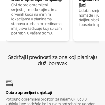
ljudi
Ovi dobro opremljeni
smještaji, među kojima ima
Udobni smještaj
drvenih kuća na mirnim
nomade i ljude 
lokacijama u planinama i
daljinu s bežič
stanova u urbanim sredinama,
i posebnim pro
imaju sve sadržaje koji su vam
potrebni u vašem domu.
Sadržaji i prednosti za one koji planiraju
duži boravak
Dobro opremljeni smještaji
Potpuno opremljeni prostori za najam uključuju
kuhinju i sve sadržaje koji su vam potrebni za ugodan