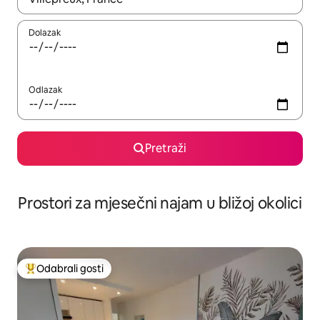
Dolazak
Odlazak
Pretraži
Prostori za mjesečni najam u bližoj okolici
Odabrali gosti
Među najviše rangiranima s oznakom „Odabrali gosti”