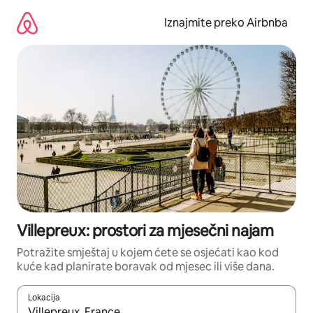
Prijeđi
na
Iznajmite preko Airbnba
sadržaj
Villepreux: prostori za mjesečni najam
Potražite smještaj u kojem ćete se osjećati kao kod
kuće kad planirate boravak od mjesec ili više dana.
Lokacija
Kada budu dostupni rezultati, moći ćete ih pregledati koristeći