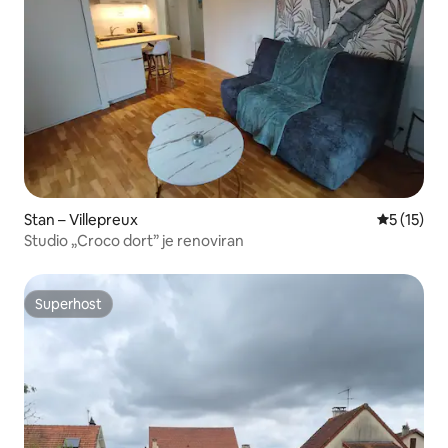
Stan – Villepreux
Prosječna 
5 (15)
Studio „Croco dort” je renoviran
Superhost
Superhost