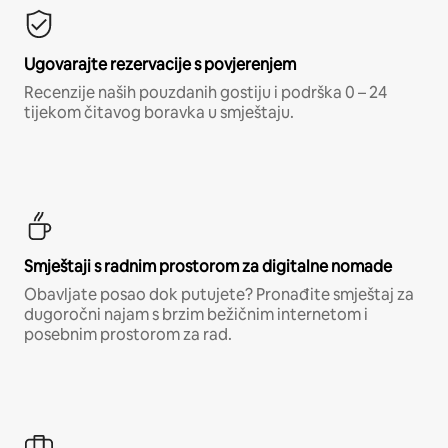
Ugovarajte rezervacije s povjerenjem
Recenzije naših pouzdanih gostiju i podrška 0 – 24
tijekom čitavog boravka u smještaju.
Smještaji s radnim prostorom za digitalne nomade
Obavljate posao dok putujete? Pronađite smještaj za
dugoročni najam s brzim bežičnim internetom i
posebnim prostorom za rad.