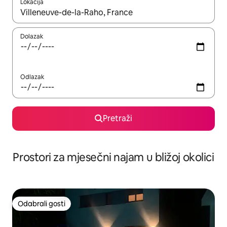
Lokacija
Kada budu dostupni rezultati, moći ćete ih pregledati koristeći
Dolazak
Odlazak
Pretraži
Prostori za mjesečni najam u bližoj okolici
Odabrali gosti
Odabrali gosti