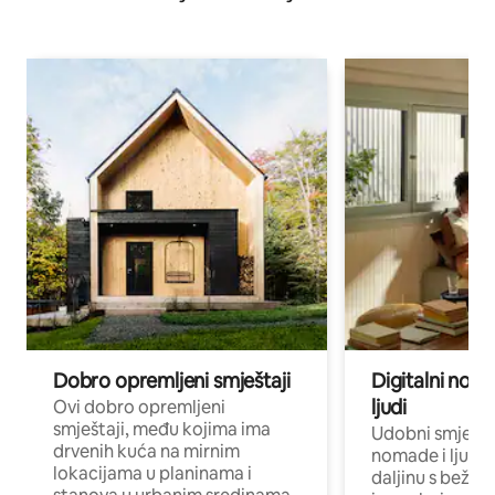
Dobro opremljeni smještaji
Digitalni noma
ljudi
Ovi dobro opremljeni
smještaji, među kojima ima
Udobni smještaj
drvenih kuća na mirnim
nomade i ljude 
lokacijama u planinama i
daljinu s bežič