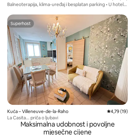
Balneoterapija, klima-uređaj i besplatan parking • U hotelu
Au Petit Raho
Superhost
Superhost
Kuća – Villeneuve-de-la-Raho
Prosječna ocje
4,79 (19)
La Casita... priča o ljubavi
Maksimalna udobnost i povoljne
mjesečne cijene