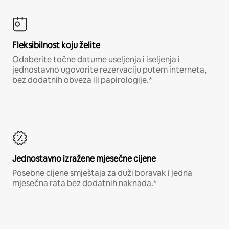
Fleksibilnost koju želite
Odaberite točne datume useljenja i iseljenja i
jednostavno ugovorite rezervaciju putem interneta,
bez dodatnih obveza ili papirologije.*
Jednostavno izražene mjesečne cijene
Posebne cijene smještaja za duži boravak i jedna
mjesečna rata bez dodatnih naknada.*