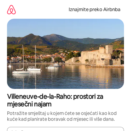
Prijeđi
na
Iznajmite preko Airbnba
sadržaj
Villeneuve-de-la-Raho: prostori za
mjesečni najam
Potražite smještaj u kojem ćete se osjećati kao kod
kuće kad planirate boravak od mjesec ili više dana.