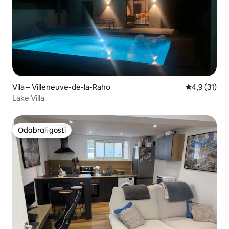
Vila – Villeneuve-de-la-Raho
Prosječna oc
4,9 (31)
Lake Villa
Odabrali gosti
Odabrali gosti