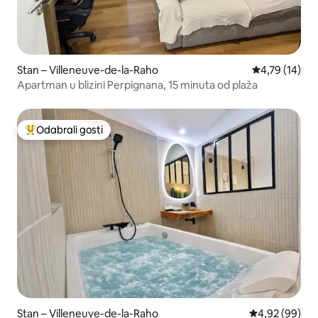
Stan – Villeneuve-de-la-Raho
Prosječna ocje
4,79 (14)
Apartman u blizini Perpignana, 15 minuta od plaža
Odabrali gosti
Među najviše rangiranima s oznakom „Odabrali gosti”
Stan – Villeneuve-de-la-Raho
Prosječna ocje
4,92 (99)