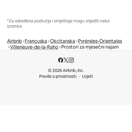
*Za određena područja i smještaje mogu vrijediti neke
iznimke.
Airbnb
Francuska
Okcitanska
Pyrénées-Orientales
Villeneuve-de-la-Raho
Prostori za mjesečni najam
© 2026 Airbnb, Inc.
Pravila o privatnosti
Uvjeti