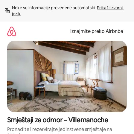
Prijeđi
Neke su informacije prevedene automatski. 
Prikaži izvorni 
na
jezik
sadržaj
Iznajmite preko Airbnba
Smještaji za odmor – Villemanoche
Pronađite i rezervirajte jedinstvene smještaje na