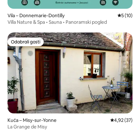
Vila – Donnemarie-Dontilly
Prosječna 
5 (10)
Villa Nature & Spa • Sauna • Panoramski pogled
Odabrali gosti
Odabrali gosti
Kuća – Misy-sur-Yonne
Prosječna ocje
4,92 (37)
La Grange de Misy