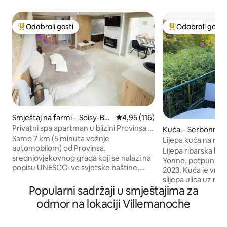
Odabrali gosti
Odabrali gosti
Među najviše rangiranima s oznakom „Odabrali gosti”
Među najviše ran
Smještaj na farmi – Soisy-Bo
Prosječna ocjena: 4,95/5, recenz
4,95 (116)
uy
Privatni spa apartman u blizini Provinsa –
Kuća – Serbonnes
Jacuzzi Sauna
Samo 7 km (5 minuta vožnje
Lijepa kuća na rije
automobilom) od Provinsa,
Lijepa ribarska ku
srednjovjekovnog grada koji se nalazi na
Yonne, potpuno re
popisu UNESCO-ve svjetske baštine,
2023. Kuća je vrlo 
Doživite romantični odmor za dvoje u
slijepa ulica uz ri
srcu prirode. U renoviranoj seoskoj kući
Popularni sadržaji u smještajima za
(jedna s bračnim 
iz 19. stoljeća nalazi apartman „La
susretljiva kreveta
odmor na lokaciji Villemanoche
Parenthèse d’Amour”, koji je
dnevni boravak s
kategoriziran s 4 zvjezdice u sustavu
otvorenom kuhinjo
Gîtes de France, a koji će vas obaviti