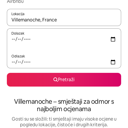
Airbnbu
Lokacija
Kada budu dostupni rezultati, moći ćete ih pregledati koristeći
Dolazak
Odlazak
Pretraži
Villemanoche – smještaji za odmor s
najboljim ocjenama
Gosti su se složili: ti smještaji imaju visoke ocjene u
pogledu lokacije, čistoće i drugih kriterija.