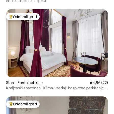
Seoska kućica uz rijeku
Odabrali gosti
Među najviše rangiranima s oznakom „Odabrali gosti”
Stan – Fontainebleau
Prosječna ocje
4,96 (27)
Kraljevski apartman | Klima-uređaj i besplatno parkiranje u
centru
Odabrali gosti
Među najviše rangiranima s oznakom „Odabrali gosti”