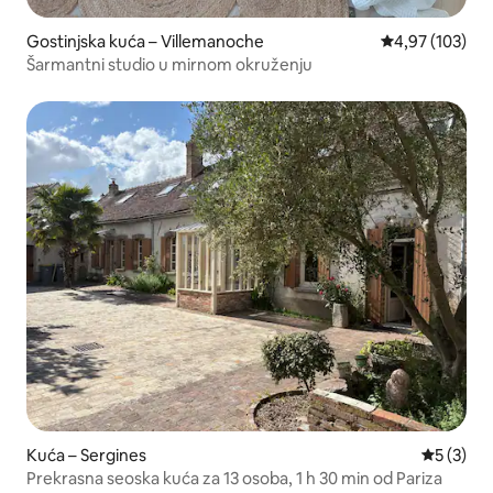
Gostinjska kuća – Villemanoche
Prosječna ocjen
4,97 (103)
Šarmantni studio u mirnom okruženju
Kuća – Sergines
Prosječna
5 (3)
Prekrasna seoska kuća za 13 osoba, 1 h 30 min od Pariza