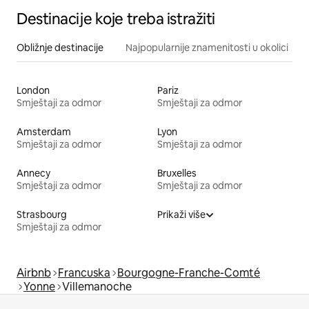
Destinacije koje treba istražiti
Obližnje destinacije
Najpopularnije znamenitosti u okolici
London
Pariz
Smještaji za odmor
Smještaji za odmor
Amsterdam
Lyon
Smještaji za odmor
Smještaji za odmor
Annecy
Bruxelles
Smještaji za odmor
Smještaji za odmor
Strasbourg
Prikaži više
Smještaji za odmor
Airbnb
Francuska
Bourgogne-Franche-Comté
Yonne
Villemanoche