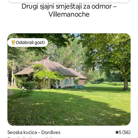
Drugi sjajni smještaji za odmor –
Villemanoche
Odabrali gosti
Među najviše rangiranima s oznakom „Odabrali gosti”
Seoska kućica – Dordives
Prosječna o
5 (56)