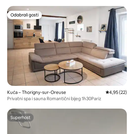
Odabrali gosti
Odabrali gosti
Kuća – Thorigny-sur-Oreuse
Prosječna ocje
4,95 (22)
Privatni spa i sauna Romantični bijeg 1h30Pariz
Superhost
Superhost