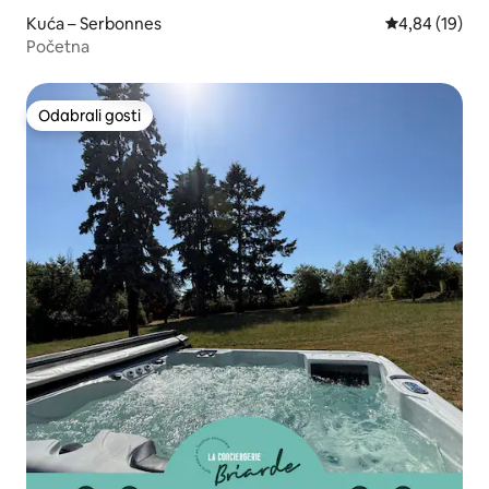
Kuća – Serbonnes
Prosječna ocje
4,84 (19)
Početna
Odabrali gosti
Odabrali gosti