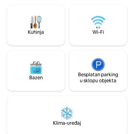
kadom u ravnini p
nježnom i intimnom atmosferom.
na daljinu (Wi-Fi 
Jacuzzi s opuštajućim mjehurićima, topla
Velika terasa s p
sauna, privatni senzorni tuš, terasa i
idealna za jelo. Do
umirujuća tišina: sve se spaja u
vanjskim stubište
senzornom, romantičnom i
Kuhinja
Wi-Fi
bezvremenskom boravku u blizini
Provinsa
Besplatan parking
Bazen
u sklopu objekta
Klima-uređaj