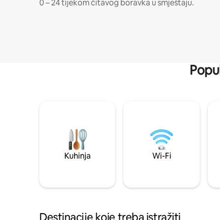
0 – 24 tijekom čitavog boravka u smještaju.
Popul
Kuhinja
Wi-Fi
Destinacije koje treba istražiti