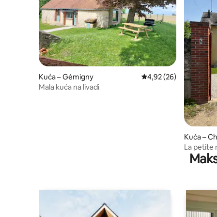
Kuća – Gémigny
Prosječna ocjena: 4,92/
4,92 (26)
Mala kuća na livadi
Kuća – C
La petite 
Maks