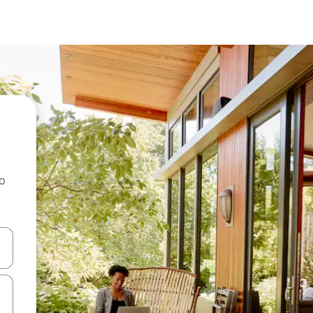
ao
dati koristeći se strelicama prema gore i prema dolje, kao i dodirom i