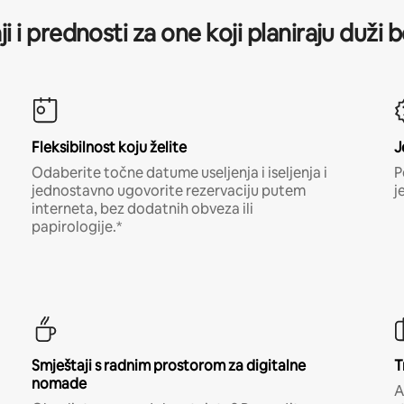
ji i prednosti za one koji planiraju duži 
Fleksibilnost koju želite
J
Odaberite točne datume useljenja i iseljenja i
P
jednostavno ugovorite rezervaciju putem
j
interneta, bez dodatnih obveza ili
papirologije.*
Smještaji s radnim prostorom za digitalne
T
nomade
A