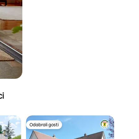
ci
Odabrali gosti
Odabrali gosti