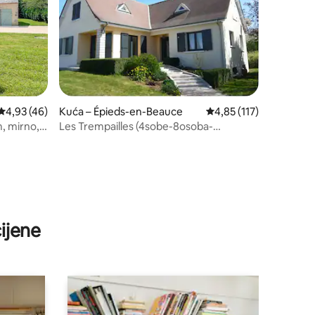
Prosječna ocjena: 4,93/5, recenzija: 46
4,93 (46)
Kuća – Épieds-en-Beauce
Prosječna ocjena: 4,85/
4,85 (117)
, mirno,
Les Trempailles (4sobe-8osoba-
7kreveta)
ijene