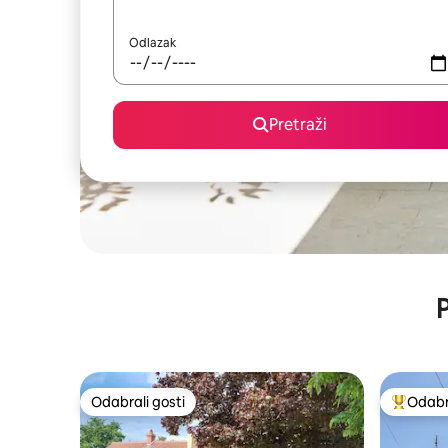
Odlazak
Pretraži
P
Odabrali gosti
Odabra
Odabrali gosti
Među naj