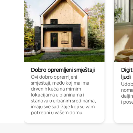
Dobro opremljeni smještaji
Digit
ljudi
Ovi dobro opremljeni
smještaji, među kojima ima
Udobn
drvenih kuća na mirnim
nomad
lokacijama u planinama i
dalji
stanova u urbanim sredinama,
i pos
imaju sve sadržaje koji su vam
potrebni u vašem domu.