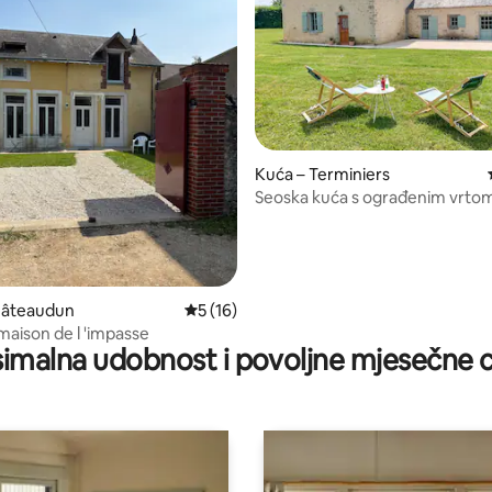
5, recenzija: 26
Kuća – Terminiers
Seoska kuća s ograđenim vrtom
kamin, 6p
hâteaudun
Prosječna ocjena: 5/5, recenzija: 16
5 (16)
maison de l 'impasse
imalna udobnost i povoljne mjesečne c