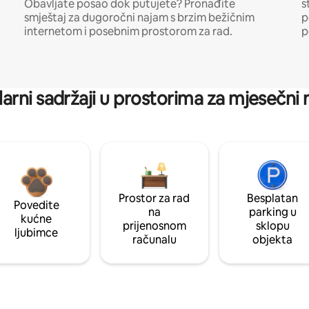
Obavljate posao dok putujete? Pronađite
s
smještaj za dugoročni najam s brzim bežičnim
p
internetom i posebnim prostorom za rad.
p
arni sadržaji u prostorima za mjesečni
Prostor za rad
Besplatan
Povedite
na
parking u
kućne
prijenosnom
sklopu
ljubimce
računalu
objekta