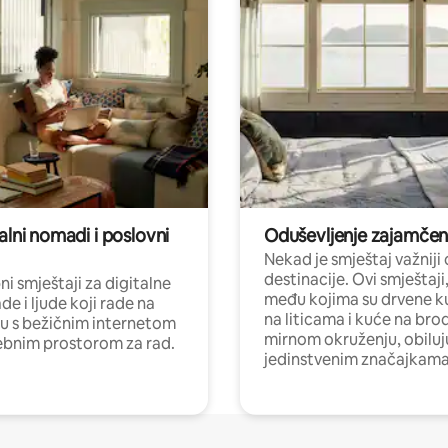
alni nomadi i poslovni
Oduševljenje zajamče
Nekad je smještaj važniji
destinacije. Ovi smještaji
i smještaji za digitalne
među kojima su drvene k
e i ljude koji rade na
na liticama i kuće na bro
nu s bežičnim internetom
mirnom okruženju, obiluj
ebnim prostorom za rad.
jedinstvenim značajkama