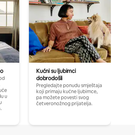
no
Kućni su ljubimci
dobrodošli
 od
,
Pregledajte ponudu smještaja
uće
koji primaju kućne ljubimce,
du u
pa možete povesti svog
u
četveronožnog prijatelja.
.