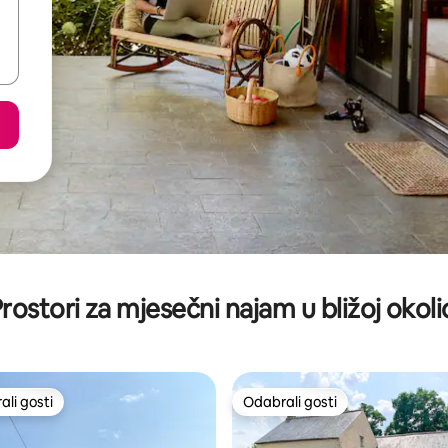
rostori za mjesečni najam u bližoj okoli
li gosti
Odabrali gosti
više rangiranima s oznakom „Odabrali gosti”
Odabrali gosti