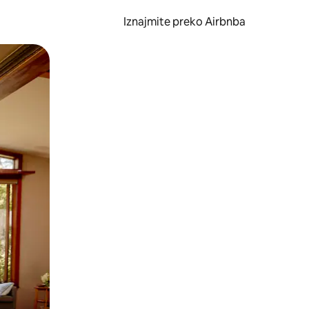
Iznajmite preko Airbnba
li prelaskom prstom po zaslonu.