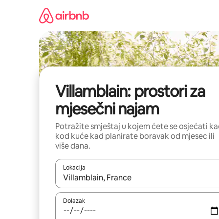
Prijeđi
na
sadržaj
Villamblain: prostori za
mjesečni najam
Potražite smještaj u kojem ćete se osjećati k
kod kuće kad planirate boravak od mjesec ili
više dana.
Lokacija
Kada budu dostupni rezultati, moći ćete ih pregle
Dolazak