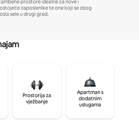
tambene prostore idealne za nove i
ostojeće zaposlenike te one koji se zbog
osla sele u drugi grad.
 najam
Apartman s
Prostorija za
dodatnim
vježbanje
uslugama