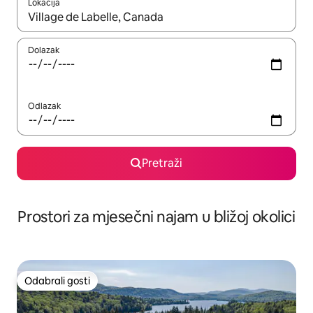
Lokacija
Kada budu dostupni rezultati, moći ćete ih pregledati koristeći
Dolazak
Odlazak
Pretraži
Prostori za mjesečni najam u bližoj okolici
Odabrali gosti
Odabrali gosti