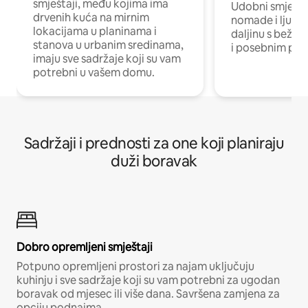
smještaji, među kojima ima
Udobni smještaj
drvenih kuća na mirnim
nomade i ljude 
lokacijama u planinama i
daljinu s bežič
stanova u urbanim sredinama,
i posebnim pro
imaju sve sadržaje koji su vam
potrebni u vašem domu.
Sadržaji i prednosti za one koji planiraju
duži boravak
Dobro opremljeni smještaji
Potpuno opremljeni prostori za najam uključuju
kuhinju i sve sadržaje koji su vam potrebni za ugodan
boravak od mjesec ili više dana. Savršena zamjena za
opciju podnajma.