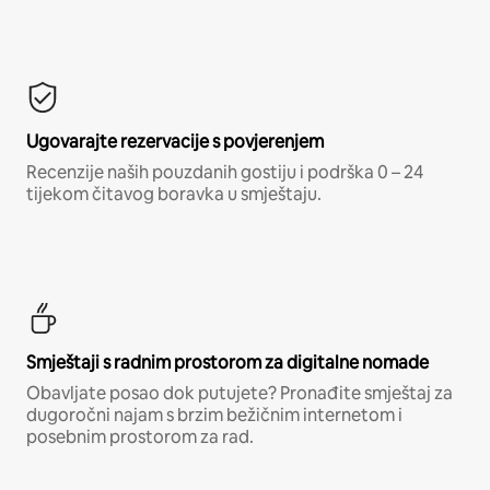
Ugovarajte rezervacije s povjerenjem
Recenzije naših pouzdanih gostiju i podrška 0 – 24
tijekom čitavog boravka u smještaju.
Smještaji s radnim prostorom za digitalne nomade
Obavljate posao dok putujete? Pronađite smještaj za
dugoročni najam s brzim bežičnim internetom i
posebnim prostorom za rad.