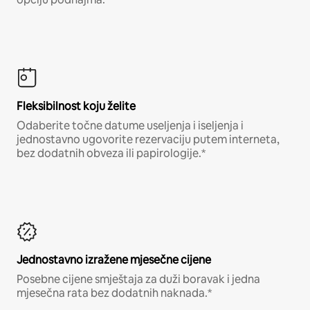
Fleksibilnost koju želite
Odaberite točne datume useljenja i iseljenja i
jednostavno ugovorite rezervaciju putem interneta,
bez dodatnih obveza ili papirologije.*
Jednostavno izražene mjesečne cijene
Posebne cijene smještaja za duži boravak i jedna
mjesečna rata bez dodatnih naknada.*