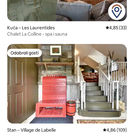
Kuća – Les Laurentides
Prosječna ocje
4,85 (33)
Chalet La Colline - spa i sauna
Odabrali gosti
Odabrali gosti
Stan – Village de Labelle
Prosječna ocjen
4,86 (109)