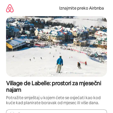
Prijeđi
na
Iznajmite preko Airbnba
sadržaj
Village de Labelle: prostori za mjesečni
najam
Potražite smještaj u kojem ćete se osjećati kao kod
kuće kad planirate boravak od mjesec ili više dana.