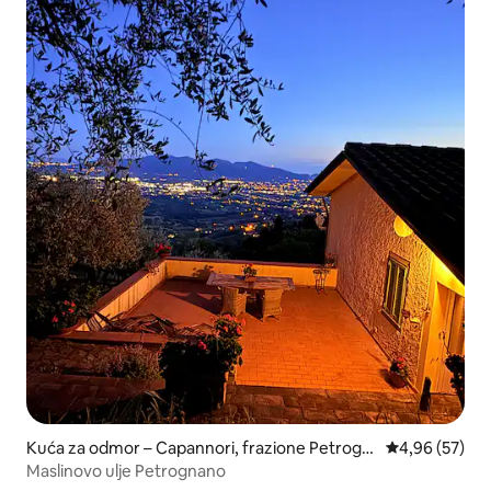
Kuća za odmor – Capannori, frazione Petrogn
Prosječna ocje
4,96 (57)
ano
Maslinovo ulje Petrognano