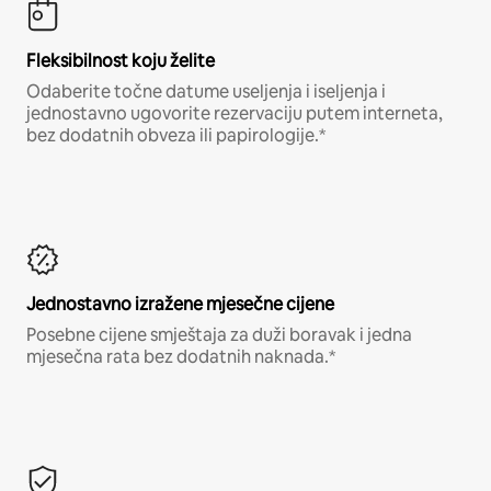
Fleksibilnost koju želite
Odaberite točne datume useljenja i iseljenja i
jednostavno ugovorite rezervaciju putem interneta,
bez dodatnih obveza ili papirologije.*
Jednostavno izražene mjesečne cijene
Posebne cijene smještaja za duži boravak i jedna
mjesečna rata bez dodatnih naknada.*