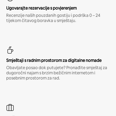
Ugovarajte rezervacije s povjerenjem
Recenzije naših pouzdanih gostiju i podrška 0 – 24
tijekom čitavog boravka u smještaju.
Smještaji s radnim prostorom za digitalne nomade
Obavljate posao dok putujete? Pronađite smještaj za
dugoročni najam s brzim bežičnim internetom i
posebnim prostorom za rad.