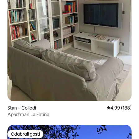
Stan – Collodi
Prosječna ocjen
4,99 (188)
Apartman La Fatina
Odabrali gosti
Odabrali gosti