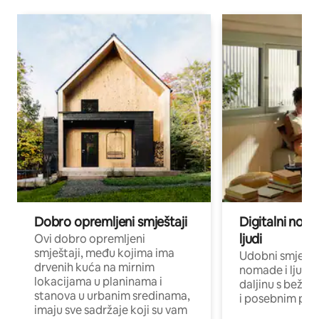
Dobro opremljeni smještaji
Digitalni noma
ljudi
Ovi dobro opremljeni
smještaji, među kojima ima
Udobni smještaj
drvenih kuća na mirnim
nomade i ljude 
lokacijama u planinama i
daljinu s bežič
stanova u urbanim sredinama,
i posebnim pro
imaju sve sadržaje koji su vam