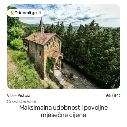
Odabrali gosti
Među najviše rangiranima s oznakom „Odabrali gosti”
Vila – Pistoia
Prosječna o
5 (84)
Crkva Dei Vaioni
Maksimalna udobnost i povoljne
mjesečne cijene