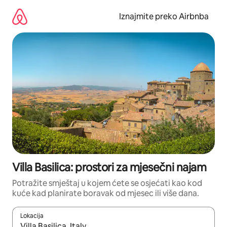
Prijeđi
na
Iznajmite preko Airbnba
sadržaj
Villa Basilica: prostori za mjesečni najam
Potražite smještaj u kojem ćete se osjećati kao kod
kuće kad planirate boravak od mjesec ili više dana.
Lokacija
Kada budu dostupni rezultati, moći ćete ih pregledati koristeći