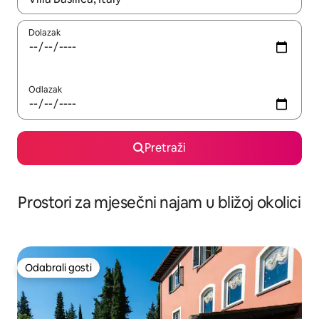
Dolazak
Odlazak
Pretraži
Prostori za mjesečni najam u bližoj okolici
Odabrali gosti
Odabrali gosti