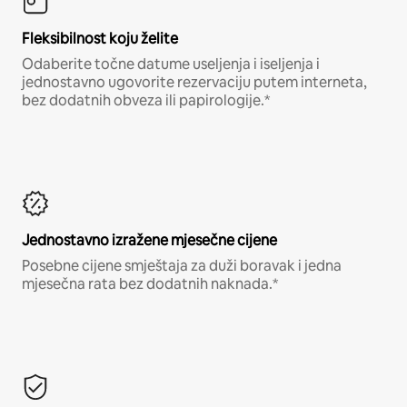
Fleksibilnost koju želite
Odaberite točne datume useljenja i iseljenja i
jednostavno ugovorite rezervaciju putem interneta,
bez dodatnih obveza ili papirologije.*
Jednostavno izražene mjesečne cijene
Posebne cijene smještaja za duži boravak i jedna
mjesečna rata bez dodatnih naknada.*