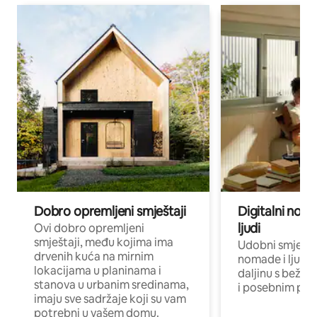
Dobro opremljeni smještaji
Digitalni noma
ljudi
Ovi dobro opremljeni
smještaji, među kojima ima
Udobni smještaj
drvenih kuća na mirnim
nomade i ljude 
lokacijama u planinama i
daljinu s bežič
stanova u urbanim sredinama,
i posebnim pro
imaju sve sadržaje koji su vam
potrebni u vašem domu.