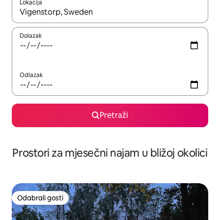
Lokacija
Kada budu dostupni rezultati, moći ćete ih pregledati koristeći
Dolazak
Odlazak
Pretraži
Prostori za mjesečni najam u bližoj okolici
Odabrali gosti
Odabrali gosti