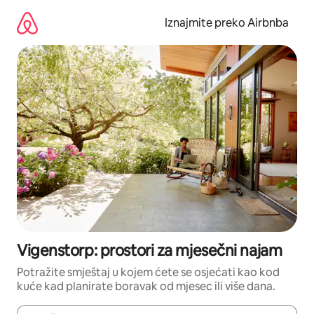
Prijeđi
na
Iznajmite preko Airbnba
sadržaj
Vigenstorp: prostori za mjesečni najam
Potražite smještaj u kojem ćete se osjećati kao kod
kuće kad planirate boravak od mjesec ili više dana.