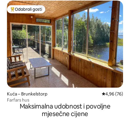
Odabrali gosti
Među najviše rangiranima s oznakom „Odabrali gosti”
Kuća – Brunkelstorp
Prosječna ocje
4,96 (76)
Farfars hus
Maksimalna udobnost i povoljne
mjesečne cijene