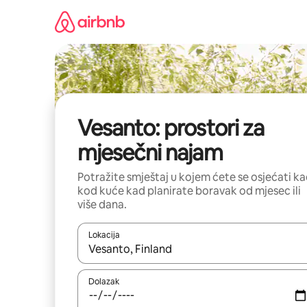
Prijeđi
na
sadržaj
Vesanto: prostori za
mjesečni najam
Potražite smještaj u kojem ćete se osjećati k
kod kuće kad planirate boravak od mjesec ili
više dana.
Lokacija
Kada budu dostupni rezultati, moći ćete ih pregle
Dolazak