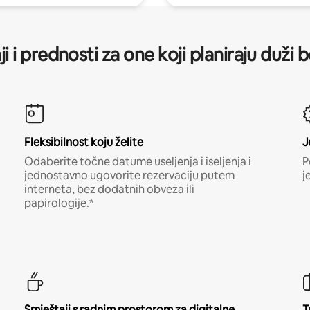
ji i prednosti za one koji planiraju duži 
Fleksibilnost koju želite
J
Odaberite točne datume useljenja i iseljenja i
P
jednostavno ugovorite rezervaciju putem
j
interneta, bez dodatnih obveza ili
papirologije.*
Smještaji s radnim prostorom za digitalne
T