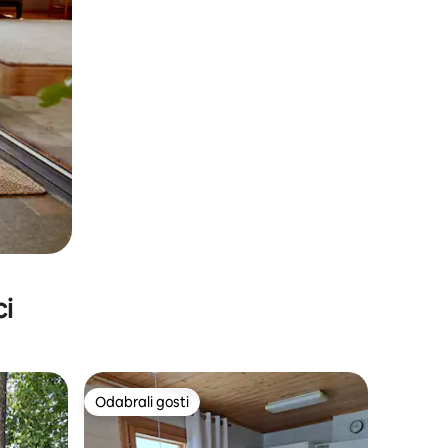
ci
Odabrali gosti
nakom „Odabrali gosti”
Odabrali gosti