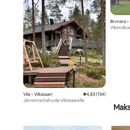
Brvnara –
Vikendica 
Vila – Viitasaari
Prosječna ocjena: 4,83/5
4,83 (134)
Järvenrantahuvila Viitasaarella
Maks