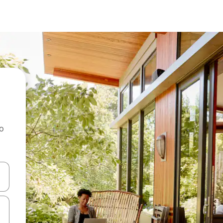
ao
dati koristeći se strelicama prema gore i prema dolje, kao i dodirom i