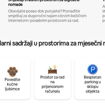
nomade
A
Obavljate posao dok putujete? Pronađite
s
smještaj za dugoročni najam s brzim bežičnim
p
internetom i posebnim prostorom za rad.
p
arni sadržaji u prostorima za mjesečni
Prostor za rad
Besplatan
Povedite
na
parking u
kućne
prijenosnom
sklopu
ljubimce
računalu
objekta