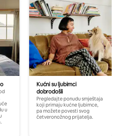
no
Kućni su ljubimci
dobrodošli
 od
,
Pregledajte ponudu smještaja
uće
koji primaju kućne ljubimce,
du u
pa možete povesti svog
u
četveronožnog prijatelja.
.