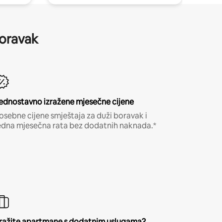
boravak
ednostavno izražene mjesečne cijene
osebne cijene smještaja za duži boravak i
edna mjesečna rata bez dodatnih naknada.*
ražite apartmane s dodatnim uslugama?