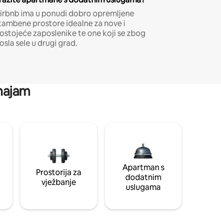
irbnb ima u ponudi dobro opremljene
tambene prostore idealne za nove i
ostojeće zaposlenike te one koji se zbog
osla sele u drugi grad.
 najam
Apartman s
Prostorija za
dodatnim
vježbanje
uslugama