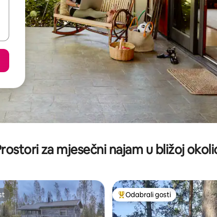
rostori za mjesečni najam u bližoj okoli
st
Odabrali gosti
st
Među najviše rangiranima s oz