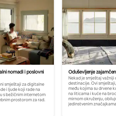
alni nomadi i poslovni
Oduševljenje zajamče
Nekad je smještaj važniji
destinacije. Ovi smještaji
i smještaji za digitalne
među kojima su drvene k
e i ljude koji rade na
na liticama i kuće na bro
nu s bežičnim internetom
mirnom okruženju, obiluj
ebnim prostorom za rad.
jedinstvenim značajkama