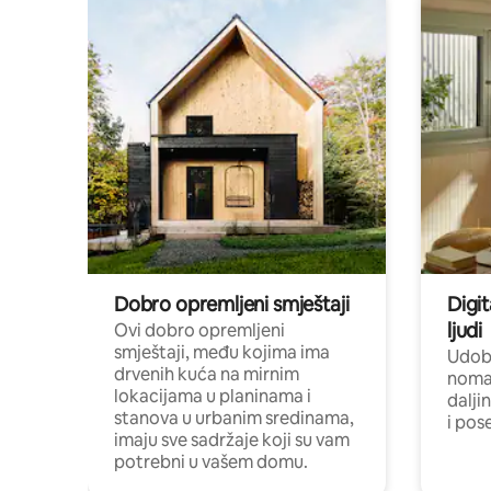
Dobro opremljeni smještaji
Digit
ljudi
Ovi dobro opremljeni
smještaji, među kojima ima
Udobn
drvenih kuća na mirnim
nomad
lokacijama u planinama i
dalji
stanova u urbanim sredinama,
i pos
imaju sve sadržaje koji su vam
potrebni u vašem domu.