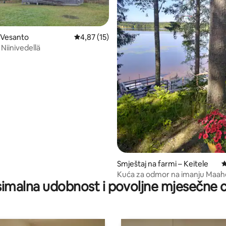
 Vesanto
Prosječna ocjena: 4,87/5, recenzija: 15
4,87 (15)
Niinivedellä
, recenzija: 134
Smještaj na farmi – Keitele
P
Kuća za odmor na imanju Maah
imalna udobnost i povoljne mjesečne c