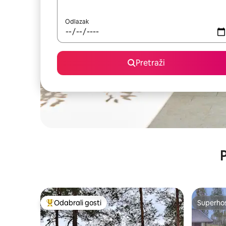
Odlazak
Pretraži
P
Odabrali gosti
Superho
Među najviše rangiranima s oznakom „Odabrali gosti”
Superho