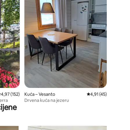
rosječna ocjena: 4,97/5, recenzija: 152
4,97 (152)
Kuća – Vesanto
Prosječna ocjena: 4,91
4,91 (45)
erra
Drvena kuća na jezeru
ijene