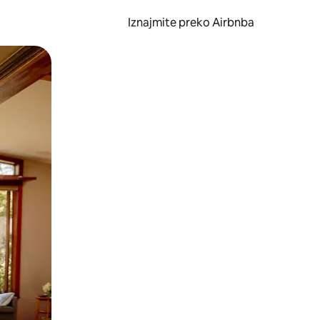
Iznajmite preko Airbnba
li prelaskom prstom po zaslonu.