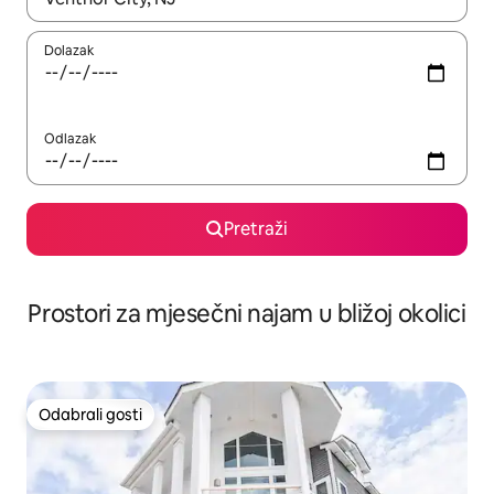
Dolazak
Odlazak
Pretraži
Prostori za mjesečni najam u bližoj okolici
Odabrali gosti
Odabrali gosti