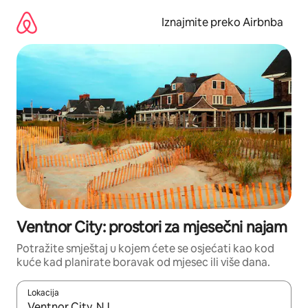
Prijeđi
na
Iznajmite preko Airbnba
sadržaj
Ventnor City: prostori za mjesečni najam
Potražite smještaj u kojem ćete se osjećati kao kod
kuće kad planirate boravak od mjesec ili više dana.
Lokacija
Kada budu dostupni rezultati, moći ćete ih pregledati koristeći