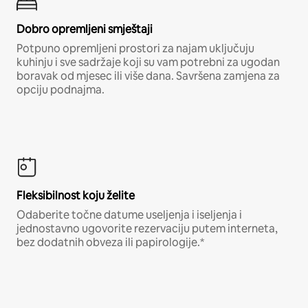
Dobro opremljeni smještaji
Potpuno opremljeni prostori za najam uključuju
kuhinju i sve sadržaje koji su vam potrebni za ugodan
boravak od mjesec ili više dana. Savršena zamjena za
opciju podnajma.
Fleksibilnost koju želite
Odaberite točne datume useljenja i iseljenja i
jednostavno ugovorite rezervaciju putem interneta,
bez dodatnih obveza ili papirologije.*