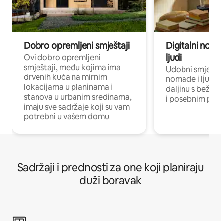
Dobro opremljeni smještaji
Digitalni noma
ljudi
Ovi dobro opremljeni
smještaji, među kojima ima
Udobni smještaj
drvenih kuća na mirnim
nomade i ljude 
lokacijama u planinama i
daljinu s bežič
stanova u urbanim sredinama,
i posebnim pro
imaju sve sadržaje koji su vam
potrebni u vašem domu.
Sadržaji i prednosti za one koji planiraju
duži boravak