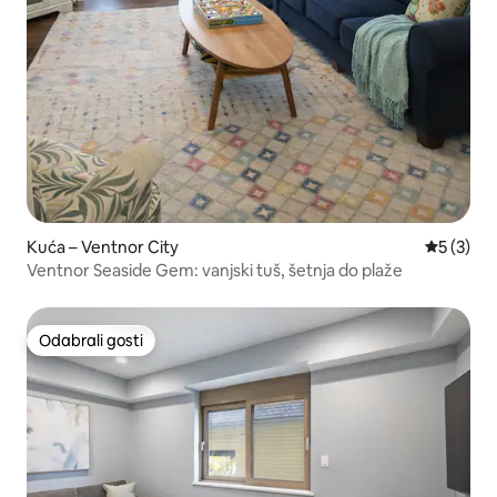
Kuća – Ventnor City
Prosječna
5 (3)
Ventnor Seaside Gem: vanjski tuš, šetnja do plaže
Odabrali gosti
Odabrali gosti