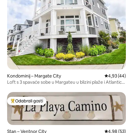
Kondominij – Margate City
Prosječna ocje
4,93 (44)
Loft s 3 spavaće sobe u Margateu u blizini plaže i Atlantic
Cityja
Odabrali gosti
Među najviše rangiranima s oznakom „Odabrali gosti”
Stan – Ventnor City
Prosječna ocje
4,98 (53)