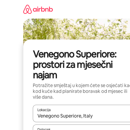
Prijeđi
na
sadržaj
Venegono Superiore:
prostori za mjesečni
najam
Potražite smještaj u kojem ćete se osjećati k
kod kuće kad planirate boravak od mjesec ili
više dana.
Lokacija
Kada budu dostupni rezultati, moći ćete ih pregle
Dolazak