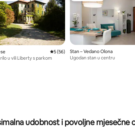
Stan – Vedano Olona
ese
Prosječna ocjena: 5/5, recenzija: 56
5 (56)
Ugodan stan u centru
rilo u vili Liberty s parkom
/5, recenzija: 12
imalna udobnost i povoljne mjesečne c