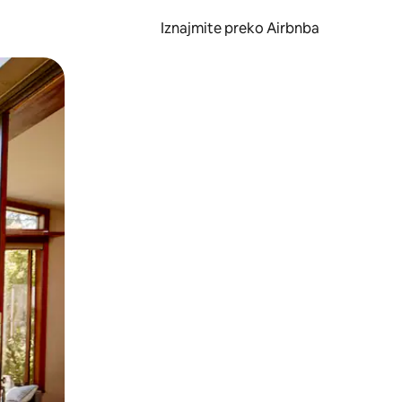
Iznajmite preko Airbnba
li prelaskom prstom po zaslonu.