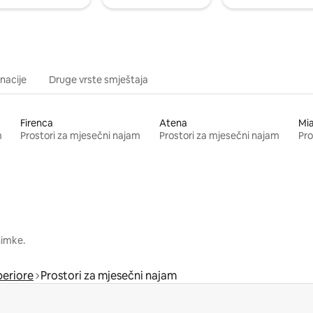
inacije
Druge vrste smještaja
Firenca
Atena
Mi
m
Prostori za mjesečni najam
Prostori za mjesečni najam
Pro
nimke.
eriore
Prostori za mjesečni najam