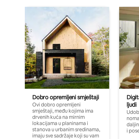
Dobro opremljeni smještaji
Digit
ljudi
Ovi dobro opremljeni
smještaji, među kojima ima
Udobn
drvenih kuća na mirnim
nomad
lokacijama u planinama i
dalji
stanova u urbanim sredinama,
i pos
imaju sve sadržaje koji su vam