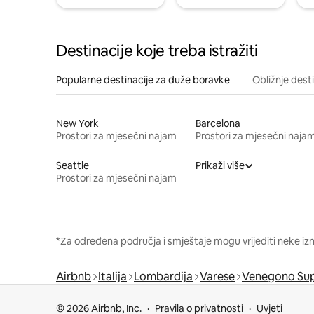
Destinacije koje treba istražiti
Popularne destinacije za duže boravke
Obližnje dest
New York
Barcelona
Prostori za mjesečni najam
Prostori za mjesečni naja
Seattle
Prikaži više
Prostori za mjesečni najam
*Za određena područja i smještaje mogu vrijediti neke iz
Airbnb
Italija
Lombardija
Varese
Venegono Sup
© 2026 Airbnb, Inc.
Pravila o privatnosti
Uvjeti