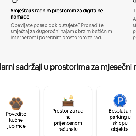
Smještaji s radnim prostorom za digitalne
T
nomade
A
Obavljate posao dok putujete? Pronađite
s
smještaj za dugoročni najam s brzim bežičnim
p
internetom i posebnim prostorom za rad.
p
arni sadržaji u prostorima za mjesečni
Prostor za rad
Besplatan
Povedite
na
parking u
kućne
prijenosnom
sklopu
ljubimce
računalu
objekta