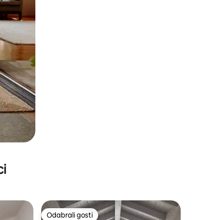
ci
Odabrali gosti
Odabrali gosti