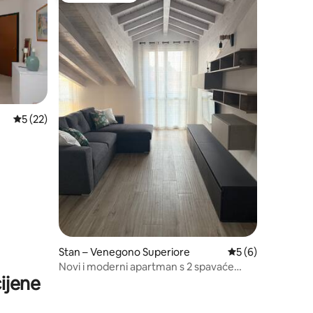
Prosječna ocjena: 5/5, recenzija: 22
5 (22)
Stan – Venegono Superiore
Prosječna ocjena: 
5 (6)
Novi i moderni apartman s 2 spavaće
ijene
sobe i 2 kupaonice