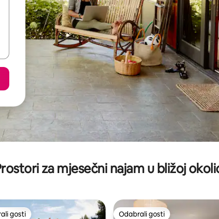
rostori za mjesečni najam u bližoj okoli
li gosti
Odabrali gosti
više rangiranima s oznakom „Odabrali gosti”
Odabrali gosti