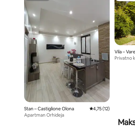
Vila – Var
Privatno k
Stan – Castiglione Olona
Prosječna ocjena: 4,75
4,75 (12)
Apartman Orhideja
Maks