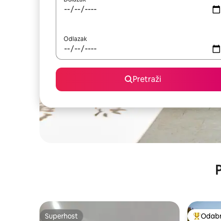
Odlazak
Pretraži
P
Superhost
Odabra
Superhost
Među naj