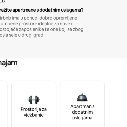
ražite apartmane s dodatnim uslugama?
irbnb ima u ponudi dobro opremljene
tambene prostore idealne za nove i
ostojeće zaposlenike te one koji se zbog
osla sele u drugi grad.
 najam
Apartman s
Prostorija za
dodatnim
vježbanje
uslugama