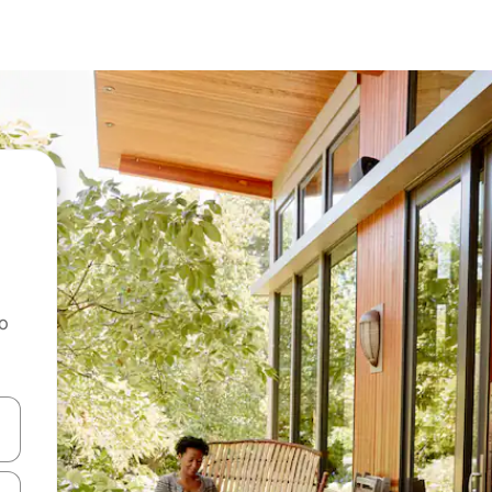
ao
dati koristeći se strelicama prema gore i prema dolje, kao i dodirom i