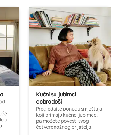
no
Kućni su ljubimci
dobrodošli
 od
,
Pregledajte ponudu smještaja
uće
koji primaju kućne ljubimce,
du u
pa možete povesti svog
u
četveronožnog prijatelja.
.