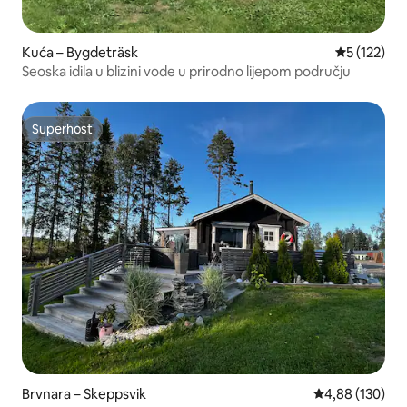
Kuća – Bygdeträsk
Prosječna o
5 (122)
Seoska idila u blizini vode u prirodno lijepom području
Superhost
Superhost
Brvnara – Skeppsvik
Prosječna ocjen
4,88 (130)