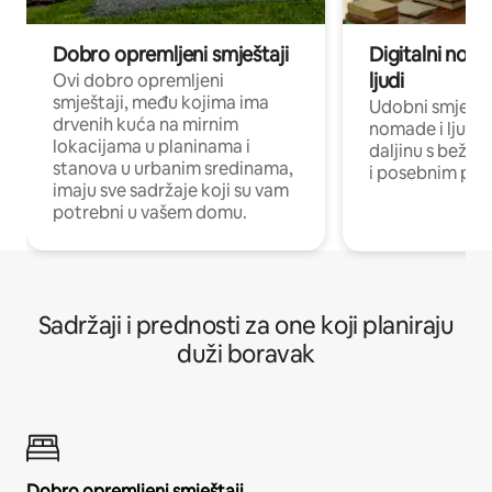
Dobro opremljeni smještaji
Digitalni noma
ljudi
Ovi dobro opremljeni
smještaji, među kojima ima
Udobni smještaj
drvenih kuća na mirnim
nomade i ljude 
lokacijama u planinama i
daljinu s bežič
stanova u urbanim sredinama,
i posebnim pro
imaju sve sadržaje koji su vam
potrebni u vašem domu.
Sadržaji i prednosti za one koji planiraju
duži boravak
Dobro opremljeni smještaji