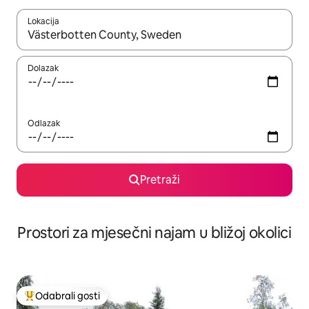
Lokacija
Kada budu dostupni rezultati, moći ćete ih pregledati koristeći
Dolazak
Odlazak
Pretraži
Prostori za mjesečni najam u bližoj okolici
Odabrali gosti
Među najviše rangiranima s oznakom „Odabrali gosti”