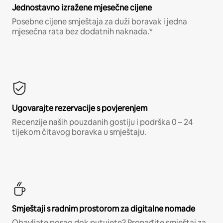
Jednostavno izražene mjesečne cijene
Posebne cijene smještaja za duži boravak i jedna
mjesečna rata bez dodatnih naknada.*
Ugovarajte rezervacije s povjerenjem
Recenzije naših pouzdanih gostiju i podrška 0 – 24
tijekom čitavog boravka u smještaju.
Smještaji s radnim prostorom za digitalne nomade
Obavljate posao dok putujete? Pronađite smještaj za