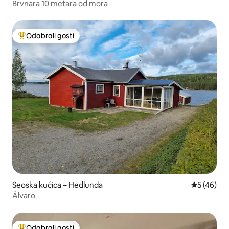
Brvnara 10 metara od mora
Odabrali gosti
Među najviše rangiranima s oznakom „Odabrali gosti”
Seoska kućica – Hedlunda
Prosječna o
5 (46)
Älvaro
Odabrali gosti