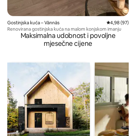
Gostinjska kuća – Vännäs
Prosječna ocje
4,98 (97)
Renovirana gostinjska kuća na malom konjskom imanju
Maksimalna udobnost i povoljne
mjesečne cijene