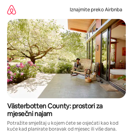
Prijeđi
na
Iznajmite preko Airbnba
sadržaj
Västerbotten County: prostori za
mjesečni najam
Potražite smještaj u kojem ćete se osjećati kao kod
kuće kad planirate boravak od mjesec ili više dana.