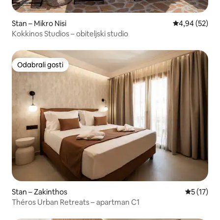
Stan – Mikro Nisi
Prosječna ocje
4,94 (52)
Kokkinos Studios – obiteljski studio
Odabrali gosti
Odabrali gosti
Stan – Zakinthos
Prosječna 
5 (17)
Théros Urban Retreats – apartman C1