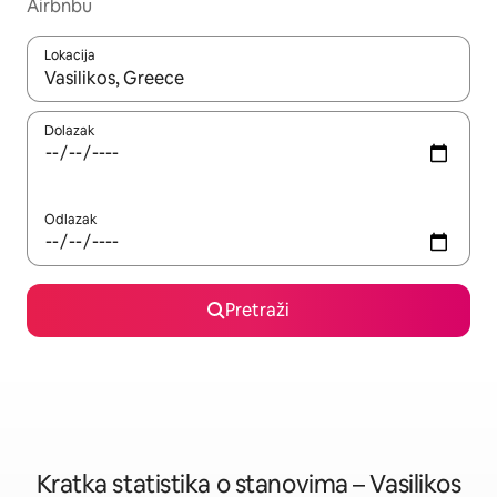
Airbnbu
Lokacija
Kada budu dostupni rezultati, moći ćete ih pregledati koristeći
Dolazak
Odlazak
Pretraži
Kratka statistika o stanovima – Vasilikos