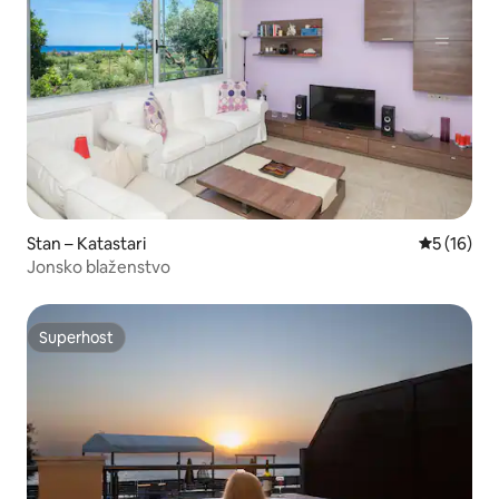
Stan – Katastari
Prosječna 
5 (16)
Jonsko blaženstvo
Superhost
Superhost