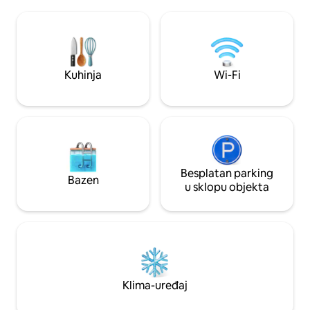
400 m od plaže Mar
besplatan dječji krevetić za djecu do 2
plaže Keri, gdje mo
godine.
posjetiti Turtle-isl
parking i besplatan
apartmani imaju po
more, uređenje inte
Kuhinja
Wi-Fi
Besplatan parking
Bazen
u sklopu objekta
Klima-uređaj