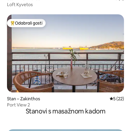
Loft Kyvetos
Odabrali gosti
Među najviše rangiranima s oznakom „Odabrali gosti”
Stan – Zakinthos
Prosječna 
5 (22)
Port View 2
Stanovi s masažnom kadom