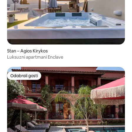
Stan – Agios Kirykos
Luksuzni apartmani Enclave
Odabrali gosti
Odabrali gosti