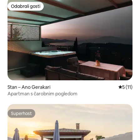
Odabrali gosti
Odabrali gosti
Stan – Ano Gerakari
Prosječna 
5 (11)
Apartman s čarobnim pogledom
Superhost
Superhost