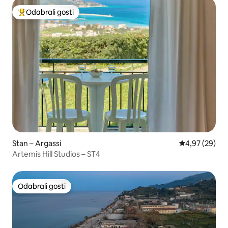
Odabrali gosti
Među najviše rangiranima s oznakom „Odabrali gosti”
Stan – Argassi
Prosječna ocje
4,97 (29)
Artemis Hill Studios – ST4
Odabrali gosti
Odabrali gosti