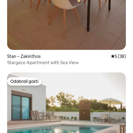
Stan – Zakinthos
Prosječna o
5 (38)
Stargaze Apartment with Sea View
Odabrali gosti
Odabrali gosti