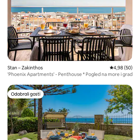
Stan – Zakinthos
Prosječna ocje
4,98 (50)
'Phoenix Apartments' - Penthouse * Pogled na more i grad
Odabrali gosti
Odabrali gosti