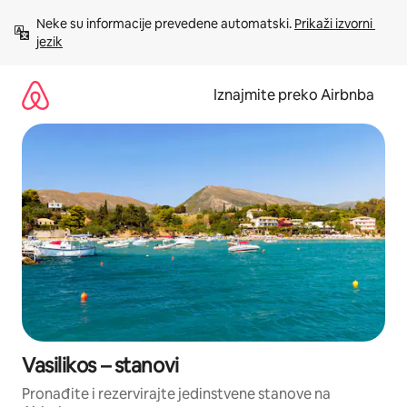
Prijeđi
Neke su informacije prevedene automatski. 
Prikaži izvorni 
na
jezik
sadržaj
Iznajmite preko Airbnba
Vasilikos – stanovi
Pronađite i rezervirajte jedinstvene stanove na