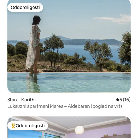
Odabrali gosti
Odabrali gosti
Stan – Korithi
Prosječna 
5 (16)
Luksuzni apartmani Marea – Aldebaran (pogled na vrt)
Odabrali gosti
Među najviše rangiranima s oznakom „Odabrali gosti”