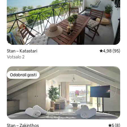
Stan – Katastari
Prosječna ocje
4,98 (95)
Votsalo 2
Odabrali gosti
Odabrali gosti
Stan – Zakinthos
Prosječna
5 (8)