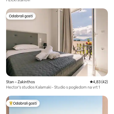
Odabrali gosti
Odabrali gosti
Stan – Zakinthos
Prosječna ocje
4,83 (42)
Hector's studios Kalamaki - Studio s pogledom na vrt 1
Odabrali gosti
Među najviše rangiranima s oznakom „Odabrali gosti”