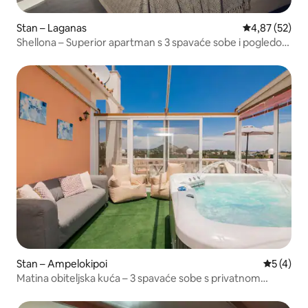
Stan – Laganas
Prosječna ocje
4,87 (52)
Shellona – Superior apartman s 3 spavaće sobe i pogledom
na more
Stan – Ampelokipoi
Prosječna
5 (4)
Matina obiteljska kuća – 3 spavaće sobe s privatnom
jacuzzi kadom