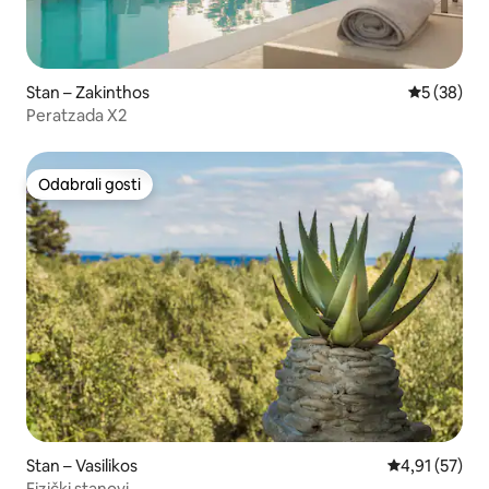
Stan – Zakinthos
Prosječna o
5 (38)
Peratzada X2
Odabrali gosti
Odabrali gosti
Stan – Vasilikos
Prosječna ocje
4,91 (57)
Fizički stanovi