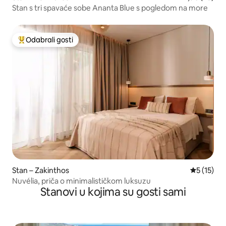
Stan s tri spavaće sobe Ananta Blue s pogledom na more
Odabrali gosti
Među najviše rangiranima s oznakom „Odabrali gosti”
Stan – Zakinthos
Prosječna 
5 (15)
Nuvélia, priča o minimalističkom luksuzu
Stanovi u kojima su gosti sami