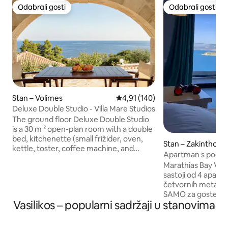
Odabrali gosti
Odabrali gosti
Odabrali gosti
Odabrali gosti
Stan – Volimes
Prosječna ocjena: 4,91/5, recenz
4,91 (140)
Deluxe Double Studio - Villa Mare Studios
The ground floor Deluxe Double Studio
is a 30 m ² open-plan room with a double
bed, kitchenette (small frižider, oven,
Stan – Zakinthos
kettle, toster, coffee machine, and
Apartman s pogled
kitchenware). Prstenovi za kuhanje
Marathias Bay View
nalaze se na verandi, a na raspolaganju
sastoji od 4 apart
su i predmeti iz ostave (sol, papar,
četvornih metara.
maslinovo ulje). Uključuje klima-uređaj,
SAMO za goste koji
kupaonicu s tušem, sušilo za kosu, TV i
Vasilikos – popularni sadržaji u stanovima
daleko od masovno
Wi-Fi. S namještene verande pruža se
panoramski pogled
zadivljujući pogled na more. Može primiti
oduzima dah uživat 
najviše 2 gosta, a na zahtjev je dostupan