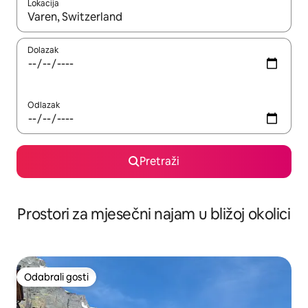
Lokacija
Kada budu dostupni rezultati, moći ćete ih pregledati koristeći
Dolazak
Odlazak
Pretraži
Prostori za mjesečni najam u bližoj okolici
Odabrali gosti
Odabrali gosti