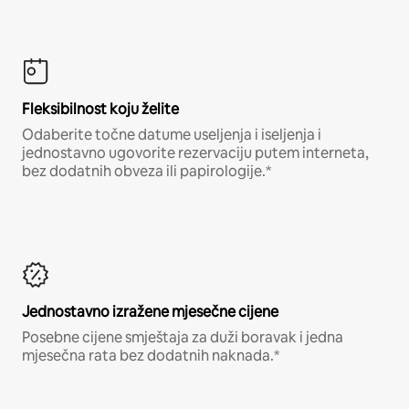
Fleksibilnost koju želite
Odaberite točne datume useljenja i iseljenja i
jednostavno ugovorite rezervaciju putem interneta,
bez dodatnih obveza ili papirologije.*
Jednostavno izražene mjesečne cijene
Posebne cijene smještaja za duži boravak i jedna
mjesečna rata bez dodatnih naknada.*