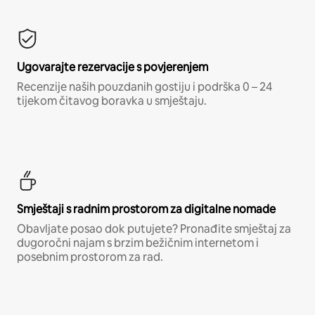
Ugovarajte rezervacije s povjerenjem
Recenzije naših pouzdanih gostiju i podrška 0 – 24
tijekom čitavog boravka u smještaju.
Smještaji s radnim prostorom za digitalne nomade
Obavljate posao dok putujete? Pronađite smještaj za
dugoročni najam s brzim bežičnim internetom i
posebnim prostorom za rad.