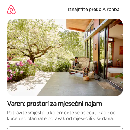
Prijeđi
na
Iznajmite preko Airbnba
sadržaj
Varen: prostori za mjesečni najam
Potražite smještaj u kojem ćete se osjećati kao kod
kuće kad planirate boravak od mjesec ili više dana.