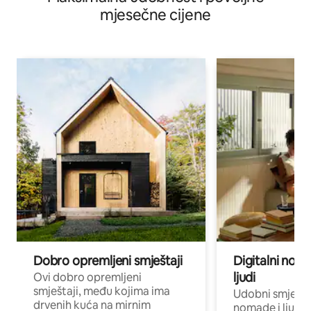
mjesečne cijene
Dobro opremljeni smještaji
Digitalni noma
ljudi
Ovi dobro opremljeni
smještaji, među kojima ima
Udobni smještaj
drvenih kuća na mirnim
nomade i ljude 