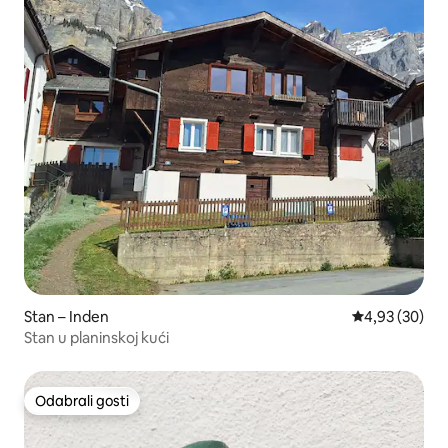
Stan – Inden
Prosječna ocje
4,93 (30)
Stan u planinskoj kući
Odabrali gosti
Odabrali gosti