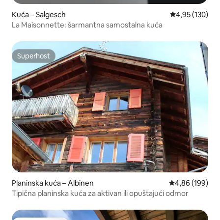
Kuća – Salgesch
Prosječna ocjen
4,95 (130)
La Maisonnette: šarmantna samostalna kuća
Superhost
Superhost
Planinska kuća – Albinen
Prosječna ocjen
4,86 (199)
Tipična planinska kuća za aktivan ili opuštajući odmor