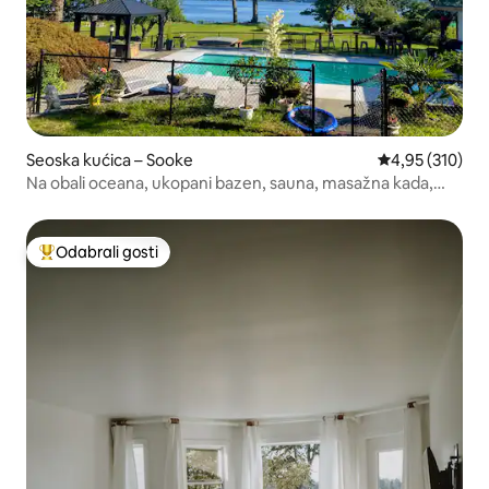
Seoska kućica – Sooke
Prosječna ocjen
4,95 (310)
Na obali oceana, ukopani bazen, sauna, masažna kada,
Sup
Odabrali gosti
Među najviše rangiranima s oznakom „Odabrali gosti”