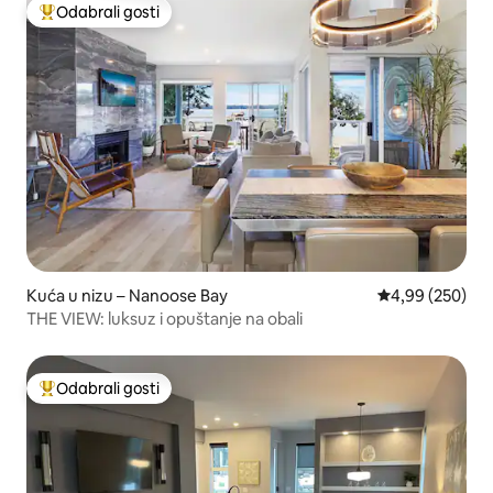
Odabrali gosti
Među najviše rangiranima s oznakom „Odabrali gosti”
Kuća u nizu – Nanoose Bay
Prosječna ocjen
4,99 (250)
THE VIEW: luksuz i opuštanje na obali
Odabrali gosti
Među najviše rangiranima s oznakom „Odabrali gosti”