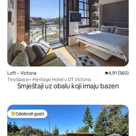
Loft – Victoria
Prosječna ocjen
4,91 (560)
TinySpace+ Heritage Hotel u DT Victoria
Smještaji uz obalu koji imaju bazen
Odabrali gosti
Među najviše rangiranima s oznakom „Odabrali gosti”