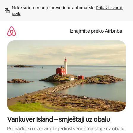
Prijeđi
Neke su informacije prevedene automatski. 
Prikaži izvorni 
na
jezik
sadržaj
Iznajmite preko Airbnba
Vankuver Island – smještaji uz obalu
Pronađite i rezervirajte jedinstvene smještaje uz obalu