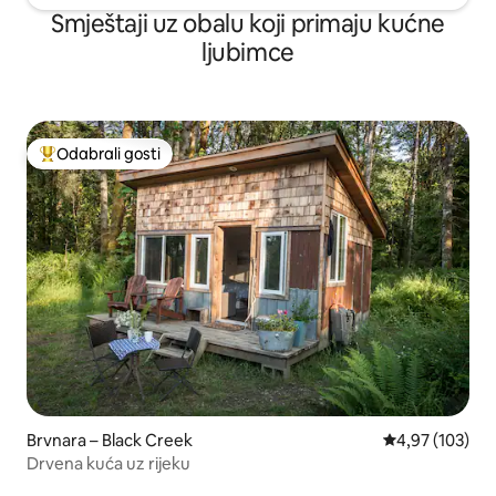
Smještaji uz obalu koji primaju kućne
ljubimce
Odabrali gosti
Među najviše rangiranima s oznakom „Odabrali gosti”
Brvnara – Black Creek
Prosječna ocjen
4,97 (103)
Drvena kuća uz rijeku