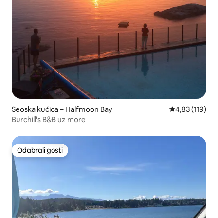
Seoska kućica – Halfmoon Bay
Prosječna ocjen
4,83 (119)
Burchill's B&B uz more
Odabrali gosti
Odabrali gosti