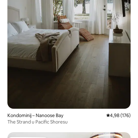
Kondominij – Nanoose Bay
Prosječna ocjen
4,98 (176)
The Strand u Pacific Shoresu