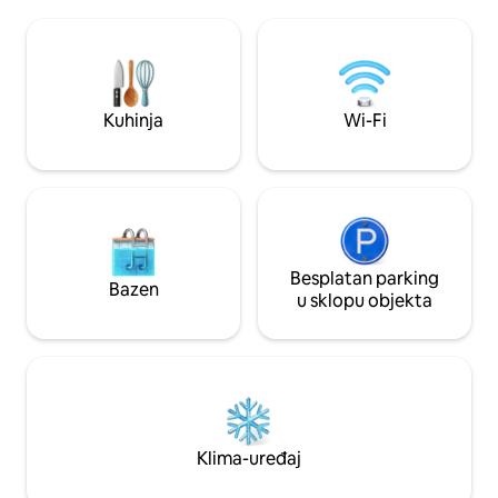
šljunčane plaže. Surfside je suvremena
Ova šarmantna se
kuća s jelom podovima, stropovima od
primiti do šest gos
cedrovine i štednjakom na drva za
bračnim krevetom
romantične noći. Opustite se na terasi
krevetom u dnevn
dok nadgledate divlje životinje u oceanu.
na razvlačenje. S
Ovo je mjesto gdje možete pobjeći od
uspomene u ovom 
Kuhinja
Wi-Fi
svega!
Besplatan parking
Bazen
u sklopu objekta
Klima-uređaj