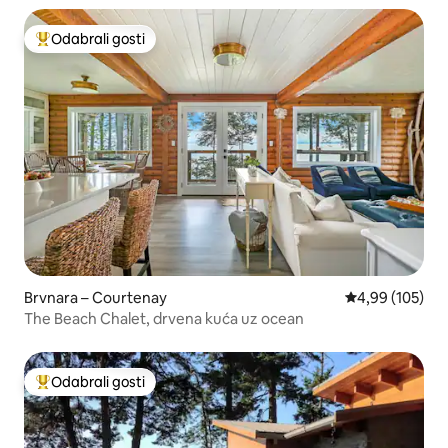
Odabrali gosti
Među najviše rangiranima s oznakom „Odabrali gosti”
Brvnara – Courtenay
Prosječna ocjen
4,99 (105)
The Beach Chalet, drvena kuća uz ocean
Odabrali gosti
Među najviše rangiranima s oznakom „Odabrali gosti”