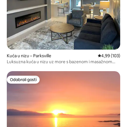
Kuća u nizu – Parksville
Prosječna ocjen
4,99 (103)
Luksuzna kuća u nizu uz more s bazenom i masažnom
kadom
Odabrali gosti
Odabrali gosti