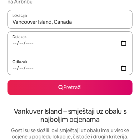
na Airbnbu
Lokacija
Kada budu dostupni rezultati, moći ćete ih pregledati koristeći
Dolazak
Odlazak
Pretraži
Vankuver Island – smještaji uz obalu s
najboljim ocjenama
Gosti su se složili: ovi smještaji uz obalu imaju visoke
ocjene u pogledu lokacije, čistoće i drugih kriterija.