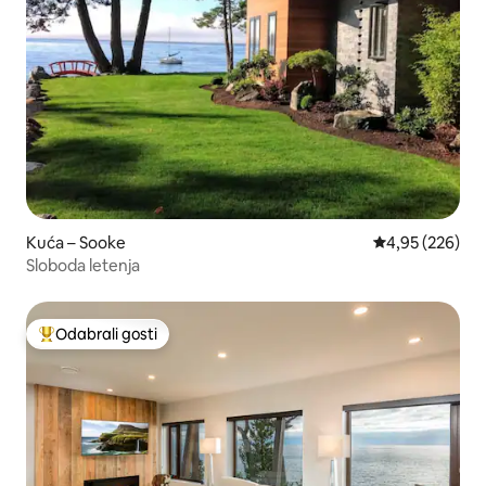
Kuća – Sooke
Prosječna ocjen
4,95 (226)
Sloboda letenja
Odabrali gosti
Među najviše rangiranima s oznakom „Odabrali gosti”