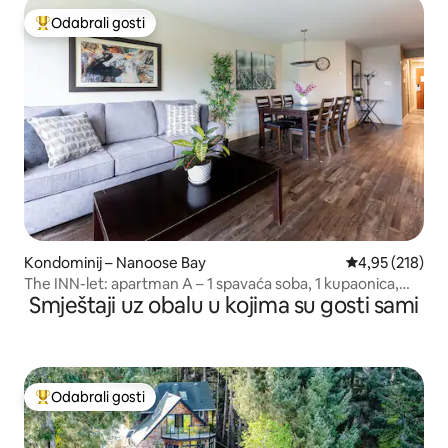
Odabrali gosti
Među najviše rangiranima s oznakom „Odabrali gosti”
Kondominij – Nanoose Bay
Prosječna ocjen
4,95 (218)
The INN-let: apartman A – 1 spavaća soba, 1 kupaonica,
Smještaji uz obalu u kojima su gosti sami
kuhinja
Odabrali gosti
Među najviše rangiranima s oznakom „Odabrali gosti”