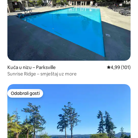
Kuća u nizu – Parksville
Prosječna ocjen
4,99 (101)
Sunrise Ridge – smještaj uz more
Odabrali gosti
Odabrali gosti