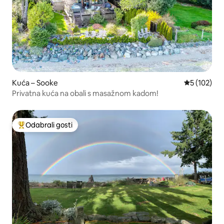
Kuća – Sooke
Prosječna oc
5 (102)
Privatna kuća na obali s masažnom kadom!
Odabrali gosti
Među najviše rangiranima s oznakom „Odabrali gosti”