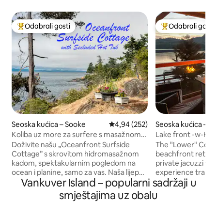
Odabrali gosti
Odabrali gosti
Među najviše rangiranima s oznakom „Odabrali gosti”
Među najviše ran
Seoska kućica – Sooke
Prosječna ocjena: 4,94/5, recenzi
4,94 (252)
Seoska kućica – Y
Koliba uz more za surfere s masažnom
Lake front -w-HO
kadom na osami
Doživite našu „Oceanfront Surfside
The "Lower" Cotta
Cottage” s skrovitom hidromasažnom
beachfront retreat
kadom, spektakularnim pogledom na
private jacuzzi wit
ocean i planine, samo za vas. Naša lijepa,
experience tranquil
Vankuver Island – popularni sadržaji u
potpuno opremljena kuća s 3 spavaće
,where this fantas
sobe i 2 kupaonice ima terasu uz obalu
wharf, perfect for
smještajima uz obalu
oceana, s masažnom kadom na litici. Ima
Ponesite svoj brod
pristup stepenicama do naše privatne
pa čak i šator jer 