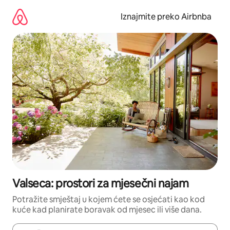
Prijeđi
na
Iznajmite preko Airbnba
sadržaj
Valseca: prostori za mjesečni najam
Potražite smještaj u kojem ćete se osjećati kao kod
kuće kad planirate boravak od mjesec ili više dana.