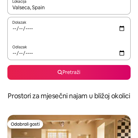
Lokacija
Kada budu dostupni rezultati, moći ćete ih pregledati koristeći
Dolazak
Odlazak
Pretraži
Prostori za mjesečni najam u bližoj okolici
Odabrali gosti
Odabrali gosti