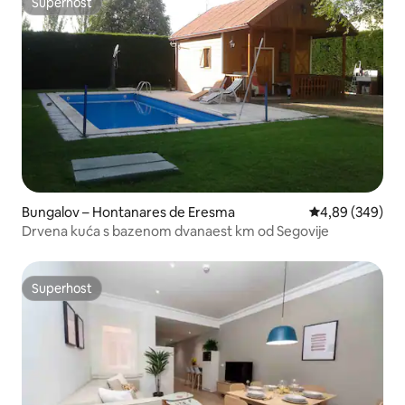
Superhost
Superhost
Bungalov – Hontanares de Eresma
Prosječna ocjen
4,89 (349)
Drvena kuća s bazenom dvanaest km od Segovije
Superhost
Superhost