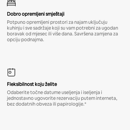
Dobro opremljeni smještaji
Potpuno opremljeni prostori za najam uključuju
kuhinju i sve sadržaje koji su vam potrebni za ugodan
boravak od mjesec ili više dana. Savršena zamjena za
opciju podnajma.
Fleksibilnost koju želite
Odaberite točne datume useljenja i iseljenja i
jednostavno ugovorite rezervaciju putem interneta,
bez dodatnih obveza ili papirologije.*