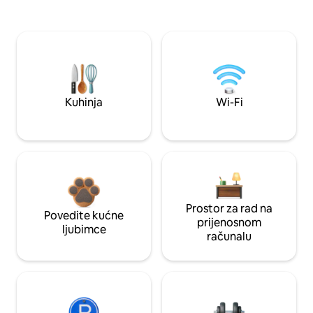
Kuhinja
Wi-Fi
Prostor za rad na
Povedite kućne
prijenosnom
ljubimce
računalu