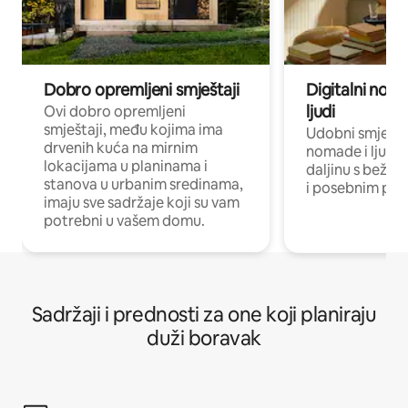
Dobro opremljeni smještaji
Digitalni noma
ljudi
Ovi dobro opremljeni
smještaji, među kojima ima
Udobni smještaj
drvenih kuća na mirnim
nomade i ljude 
lokacijama u planinama i
daljinu s bežič
stanova u urbanim sredinama,
i posebnim pro
imaju sve sadržaje koji su vam
potrebni u vašem domu.
Sadržaji i prednosti za one koji planiraju
duži boravak