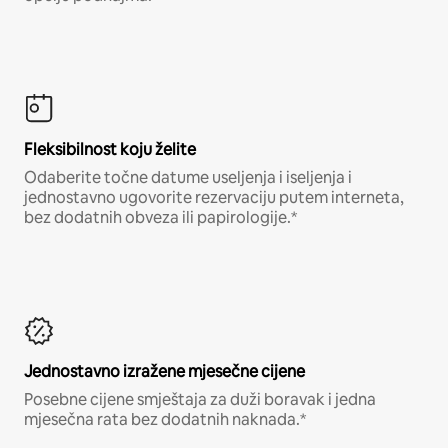
Fleksibilnost koju želite
Odaberite točne datume useljenja i iseljenja i
jednostavno ugovorite rezervaciju putem interneta,
bez dodatnih obveza ili papirologije.*
Jednostavno izražene mjesečne cijene
Posebne cijene smještaja za duži boravak i jedna
mjesečna rata bez dodatnih naknada.*