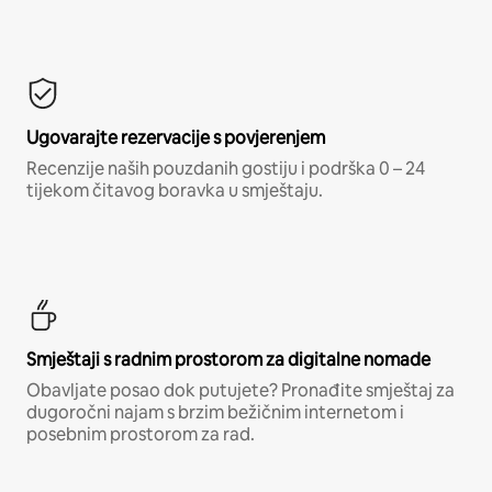
Ugovarajte rezervacije s povjerenjem
Recenzije naših pouzdanih gostiju i podrška 0 – 24
tijekom čitavog boravka u smještaju.
Smještaji s radnim prostorom za digitalne nomade
Obavljate posao dok putujete? Pronađite smještaj za
dugoročni najam s brzim bežičnim internetom i
posebnim prostorom za rad.