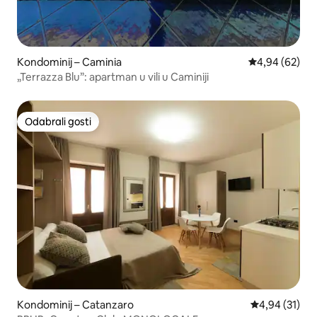
Kondominij – Caminia
Prosječna ocje
4,94 (62)
„Terrazza Blu”: apartman u vili u Caminiji
Odabrali gosti
Odabrali gosti
Kondominij – Catanzaro
Prosječna ocje
4,94 (31)