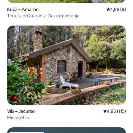
Kuća – Amaroni
Prosječna ocj
4,88 (8)
Tenuta di Quaranta Oaza opuštanja
Vila – Jacurso
Prosječna ocjen
4,86 (115)
Mir osjetila