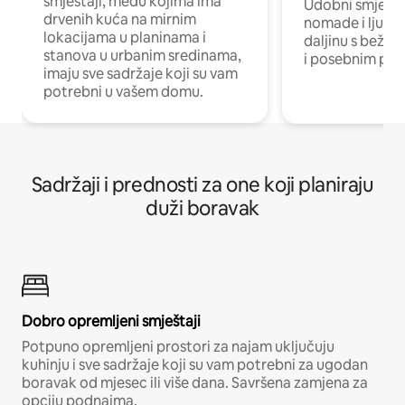
smještaji, među kojima ima
Udobni smještaj
drvenih kuća na mirnim
nomade i ljude 
lokacijama u planinama i
daljinu s bežič
stanova u urbanim sredinama,
i posebnim pro
imaju sve sadržaje koji su vam
potrebni u vašem domu.
Sadržaji i prednosti za one koji planiraju
duži boravak
Dobro opremljeni smještaji
Potpuno opremljeni prostori za najam uključuju
kuhinju i sve sadržaje koji su vam potrebni za ugodan
boravak od mjesec ili više dana. Savršena zamjena za
opciju podnajma.