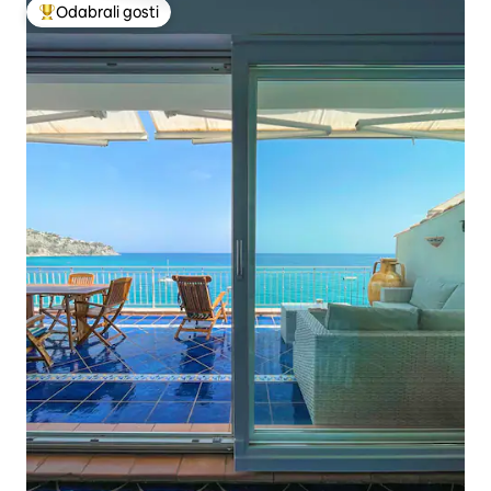
Odabrali gosti
Među najviše rangiranima s oznakom „Odabrali gosti”