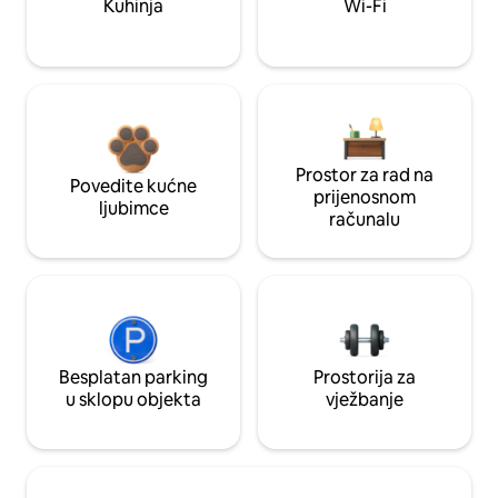
Kuhinja
Wi-Fi
Prostor za rad na
Povedite kućne
prijenosnom
ljubimce
računalu
Besplatan parking
Prostorija za
u sklopu objekta
vježbanje