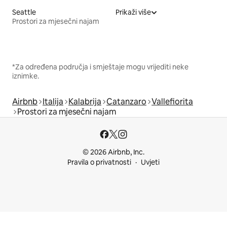
Seattle
Prikaži više
Prostori za mjesečni najam
*Za određena područja i smještaje mogu vrijediti neke
iznimke.
Airbnb
Italija
Kalabrija
Catanzaro
Vallefiorita
Prostori za mjesečni najam
© 2026 Airbnb, Inc.
Pravila o privatnosti
Uvjeti