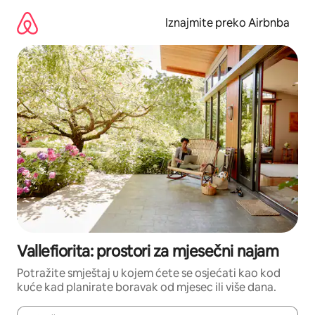
Prijeđi
na
Iznajmite preko Airbnba
sadržaj
Vallefiorita: prostori za mjesečni najam
Potražite smještaj u kojem ćete se osjećati kao kod
kuće kad planirate boravak od mjesec ili više dana.