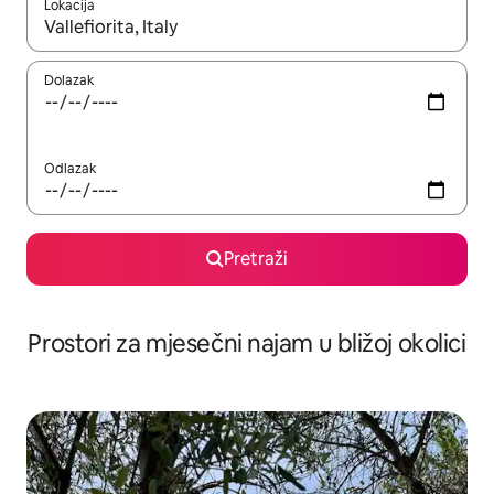
Lokacija
Kada budu dostupni rezultati, moći ćete ih pregledati koristeći
Dolazak
Odlazak
Pretraži
Prostori za mjesečni najam u bližoj okolici